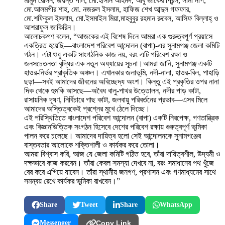
মামুন রেসিন, জয়ন্ত পাল, মো.হাসান আহমদ, আবু জাকের প্রিন্স, সীমা নাগ,
মো.আলমগীর শাহ, মো. নজরুল ইসলাম, হাফিজ শেখ আব্দুল গফফার,
মো.শফিকুল ইসলাম, মো.ইসমাইল মিয়া,মাহবুবুর রহমান রুবেল, আসিফ বিল্লাহ্ ও
আশরাফুল জাকিরিন।
আলোচকগণ বলেন, “আজকের এই বিশেষ দিনে আমরা এক গুরুত্বপূর্ণ প্রয়াসে
একত্রিত হয়েছি—বাংলাদেশ পরিবেশ আন্দোলন (বাপা)-এর সুনামগঞ্জ জেলা কমিটি
গঠন। এটা শুধু একটি সাংগঠনিক কাজ নয়, বরং এটি পরিবেশ রক্ষা ও
জনসচেতনতা বৃদ্ধির এক নতুন অধ্যায়ের সূচনা।আমরা জানি, সুনামগঞ্জ একটি
হাওর-নির্ভর প্রাকৃতিক অঞ্চল। এখানকার জলাভূমি, নদী-নালা, হাওর-বিল, পাহাড়ি
ছড়া—সবই আমাদের জীবনের অবিচ্ছেদ্য অংশ। কিন্তু এই প্রকৃতির ওপর নানা
দিক থেকে হুমকি আসছে—অবৈধ বালু-পাথর উত্তোলন, নদীর পাড় কাটা,
রাসায়নিক দূষণ, নির্বিচারে গাছ কাটা, জলবায়ু পরিবর্তনের প্রভাব—এসব মিলে
আমাদের অস্তিত্বকেই প্রশ্নের মুখে ঠেলে দিচ্ছে।
এই পরিস্থিতিতে বাংলাদেশ পরিবেশ আন্দোলন (বাপা) একটি নিরপেক্ষ, গণতান্ত্রিক
এবং বিজ্ঞানভিত্তিক সংগঠন হিসেবে দেশের পরিবেশ রক্ষায় গুরুত্বপূর্ণ ভূমিকা
পালন করে চলেছে। আমাদের দায়িত্ব হলো সেই আন্দোলনকে সুনামগঞ্জের
বাস্তবতার আলোকে শক্তিশালী ও কার্যকর করে তোলা।
আমরা বিশ্বাস করি, আজ যে জেলা কমিটি গঠিত হবে, তাঁরা দায়িত্বশীল, উদ্যমী ও
দক্ষভাবে কাজ করবেন। তাঁরা কেবল সমস্যা দেখবে না, বরং সমাধানের পথ খুঁজে
বের করে এগিয়ে যাবেন। তাঁরা স্থানীয় জনগণ, প্রশাসন এবং গণমাধ্যমের সাথে
সমন্বয় রেখে কার্যকর ভূমিকা রাখবেন।”
Share
Tweet
Share
WhatsApp
Messenger
Copy Link