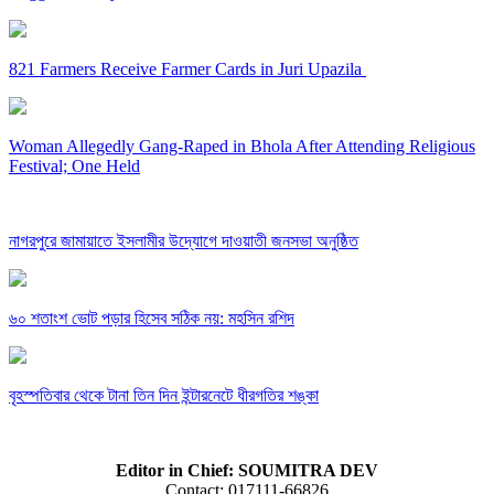
821 Farmers Receive Farmer Cards in Juri Upazila
Woman Allegedly Gang-Raped in Bhola After Attending Religious
Festival; One Held
নাগরপুরে জামায়াতে ইসলামীর উদ্যোগে দাওয়াতী জনসভা অনুষ্ঠিত
৬০ শতাংশ ভোট পড়ার হিসেব সঠিক নয়: মহসিন রশিদ
বৃহস্পতিবার থেকে টানা তিন দিন ইন্টারনেটে ধীরগতির শঙ্কা
Editor in Chief: SOUMITRA DEV
Contact: 017111-66826