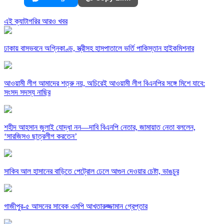
এই ক্যাটাগরির আরও খবর
ঢাকায় বাসভবনে অগ্নিকাণ্ড, স্ত্রীসহ হাসপাতালে ভর্তি পাকিস্তান হাইকমিশনার
আওয়ামী লীগ আমাদের শত্রু নয়, অচিরেই আওয়ামী লীগ বিএনপির সঙ্গে মিশে যাবে:
সংসদ সদস্য নাছির
শহীদ আহসান জুলাই যোদ্ধা নন—দাবি বিএনপি নেতার, জামায়াত নেতা বললেন,
‘সারজিসও ছাত্রলীগ করতেন’
সাকিব আল হাসানের বাড়িতে পেট্রোল ঢেলে আগুন দেওয়ার চেষ্টা, ভাঙচুর
গাজীপুর-৫ আসনের সাবেক এমপি আখতারুজ্জামান গ্রেপ্তার