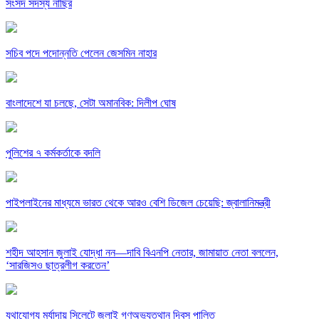
সংসদ সদস্য নাছির
সচিব পদে পদোন্নতি পেলেন জেসমিন নাহার
বাংলাদেশে যা চলছে, সেটা অমানবিক: দিলীপ ঘোষ
পুলিশের ৭ কর্মকর্তাকে বদলি
পাইপলাইনের মাধ্যমে ভারত থেকে আরও বেশি ডিজেল চেয়েছি: জ্বালানিমন্ত্রী
শহীদ আহসান জুলাই যোদ্ধা নন—দাবি বিএনপি নেতার, জামায়াত নেতা বললেন,
‘সারজিসও ছাত্রলীগ করতেন’
যথাযোগ্য মর্যাদায় সিলেটে জুলাই গণঅভ্যুত্থান দিবস পালিত