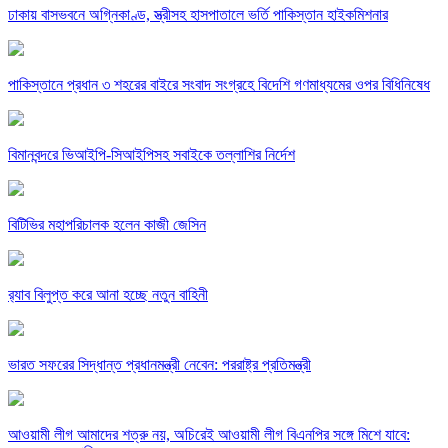
ঢাকায় বাসভবনে অগ্নিকাণ্ড, স্ত্রীসহ হাসপাতালে ভর্তি পাকিস্তান হাইকমিশনার
পাকিস্তানে প্রধান ৩ শহরের বাইরে সংবাদ সংগ্রহে বিদেশি গণমাধ্যমের ওপর বিধিনিষেধ
বিমানবন্দরে ভিআইপি-সিআইপিসহ সবাইকে তল্লাশির নির্দেশ
বিটিভির মহাপরিচালক হলেন কাজী জেসিন
র‍্যাব বিলুপ্ত করে আনা হচ্ছে নতুন বাহিনী
ভারত সফরের সিদ্ধান্ত প্রধানমন্ত্রী নেবেন: পররাষ্ট্র প্রতিমন্ত্রী
আওয়ামী লীগ আমাদের শত্রু নয়, অচিরেই আওয়ামী লীগ বিএনপির সঙ্গে মিশে যাবে: