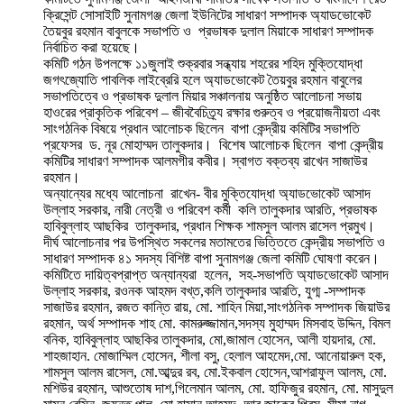
ক্রিসেন্ট সোসাইটি সুনামগঞ্জ জেলা ইউনিটের সাধারণ সম্পাদক অ্যাডভোকেট
তৈয়বুর রহমান বাবুলকে সভাপতি ও প্রভাষক দুলাল মিয়াকে সাধারণ সম্পাদক
নির্বাচিত করা হয়েছে।
কমিটি গঠন উপলক্ষে ১১জুলাই শুক্রবার সন্ধ্যায় শহরের শহিদ মুক্তিযোদ্ধা
জগৎজ্যোতি পাবলিক লাইব্রেরি হলে অ্যাডভোকেট তৈয়বুর রহমান বাবুলের
সভাপতিত্বে ও প্রভাষক দুলাল মিয়ার সঞ্চালনায় অনুষ্ঠিত আলোচনা সভায়
হাওরের প্রাকৃতিক পরিবেশ – জীববৈচিত্র্য রক্ষার গুরুত্ব ও প্রয়োজনীয়তা এবং
সাংগঠনিক বিষয়ে প্রধান আলোচক ছিলেন বাপা কেন্দ্রীয় কমিটির সভাপতি
প্রফেসর ড. নূর মোহাম্মদ তালুকদার। বিশেষ আলোচক ছিলেন বাপা কেন্দ্রীয়
কমিটির সাধারণ সম্পাদক আলমগীর কবীর। স্বাগত বক্তব্য রাখেন সাজাউর
রহমান।
অন্যান্যের মধ্যে আলোচনা রাখেন- বীর মুক্তিযোদ্ধা অ্যাডভোকেট আসাদ
উল্লাহ সরকার, নারী নেত্রী ও পরিবেশ কর্মী কলি তালুকদার আরতি, প্রভাষক
হাবিবুল্লাহ আছকির তালুকদার, প্রধান শিক্ষক শামসুল আলম রাসেল প্রমুখ।
দীর্ঘ আলোচনার পর উপস্থিত সকলের মতামতের ভিত্তিতে কেন্দ্রীয় সভাপতি ও
সাধারণ সম্পাদক ৪১ সদস্য বিশিষ্ট বাপা সুনামগঞ্জ জেলা কমিটি ঘোষণা করেন।
কমিটিতে দায়িত্বপ্রাপ্ত অন্যান্যরা হলেন, সহ-সভাপতি অ্যাডভোকেট আসাদ
উল্লাহ সরকার, রওনক আহমদ বখ্ত,কলি তালুকদার আরতি, যুগ্ম -সম্পাদক
সাজাউর রহমান, রজত কান্তি রায়, মো. শাহিন মিয়া,সাংগঠনিক সম্পাদক জিয়াউর
রহমান, অর্থ সম্পাদক শাহ মো. কামরুজ্জামান,সদস্য মুহাম্মদ মিসবাহ উদ্দিন, বিমল
বনিক, হাবিবুল্লাহ আছকির তালুকদার, মো,জামাল হোসেন, আলী হায়দার, মো.
শাহজাহান. মোজাম্মিল হোসেন, শীলা বসু, হেলাল আহমেদ,মো. আনোয়ারুল হক,
শামসুল আলম রাসেল, মো.আব্দুর রব, মো.ইকবাল হোসেন,আশরাফুল আলম, মো.
মশিউর রহমান, আশুতোষ দাশ,গিলেমান আলম, মো. হাফিজুর রহমান, মো. মাসুদুল