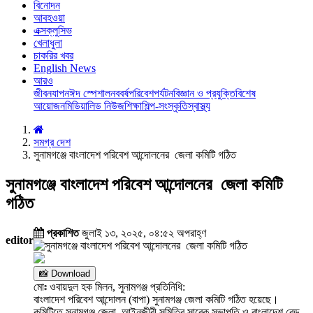
বিনোদন
আবহওয়া
এক্সক্লুসিভ
খেলাধুলা
চাকরির খবর
English News
আরও
জীবনযাপন
ঈদ স্পেশাল
নববর্ষ
পরিবেশ
পর্যটন
বিজ্ঞান ও প্রযুক্তি
বিশেষ
আয়োজন
মিডিয়া
লিড নিউজ
শিক্ষা
শিল্প-সংস্কৃতি
স্বাস্থ্য
সমগ্র দেশ
সুনামগঞ্জে বাংলাদেশ পরিবেশ আন্দোলনের জেলা কমিটি গঠিত
সুনামগঞ্জে বাংলাদেশ পরিবেশ আন্দোলনের জেলা কমিটি
গঠিত
প্রকাশিত
জুলাই ১৩, ২০২৫, ০৪:৫২ অপরাহ্ণ
editor
📸 Download
মোঃ ওবায়দুল হক মিলন, সুনামগঞ্জ প্রতিনিধি:
বাংলাদেশ পরিবেশ আন্দোলন (বাপা) সুনামগঞ্জ জেলা কমিটি গঠিত হয়েছে।
কমিটিতে সুনামগঞ্জ জেলা আইনজীবী সমিতির সাবেক সভাপতি ও বাংলাদেশ রেড