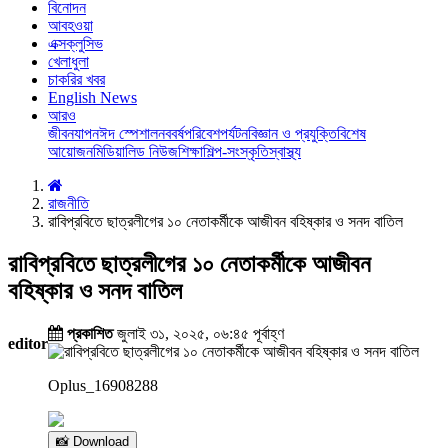
বিনোদন
আবহওয়া
এক্সক্লুসিভ
খেলাধুলা
চাকরির খবর
English News
আরও
জীবনযাপন
ঈদ স্পেশাল
নববর্ষ
পরিবেশ
পর্যটন
বিজ্ঞান ও প্রযুক্তি
বিশেষ
আয়োজন
মিডিয়া
লিড নিউজ
শিক্ষা
শিল্প-সংস্কৃতি
স্বাস্থ্য
রাজনীতি
রাবিপ্রবিতে ছাত্রলীগের ১০ নেতাকর্মীকে আজীবন বহিষ্কার ও সনদ বাতিল
রাবিপ্রবিতে ছাত্রলীগের ১০ নেতাকর্মীকে আজীবন
বহিষ্কার ও সনদ বাতিল
প্রকাশিত
জুলাই ৩১, ২০২৫, ০৬:৪৫ পূর্বাহ্ণ
editor
Oplus_16908288
📸 Download