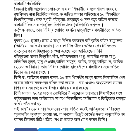
রাঙ্গামাটি প্রতিনিধি:
বৈষম্যবিরোধী আন্দোলন চলাকালে সাধারণ শিক্ষার্থীদের সঙ্গে খারাপ ব্যবহার,
র‌্যাগিংসহ নানা বিতর্কিত কর্মকাণ্ডে জড়িত থাকার অভিযোগে ১০ শিক্ষার্থীকে
বিশ্ববিদ্যালয় থেকে স্থায়ী বহিষ্কার, ছাত্রত্ব ও সনদপত্র বাতিল করেছে
রাঙ্গামাটি বিজ্ঞান ও প্রযুক্তি বিশ্ববিদ্যালয় (রাবিপ্রবি) কর্তৃপক্ষ।
কর্তৃপক্ষ বলছে, তারা নিষিদ্ধ ঘোষিত সংগঠন ছাত্রলীগের রাজনীতিতে জড়িত
ছিল।
বুধবার (৩০ জুলাই) রাতে এ তথ্য নিশ্চিত করেছেন রাবিপ্রবির ভাইস চ্যান্সেলর
(ভিসি) ড. আতিয়ার রহমান। সাধারণ শিক্ষার্থীদের অভিযোগের ভিত্তিতে
তদন্তের পর এ সিদ্ধান্ত নেওয়া হয়েছে বলে জানিয়েছেন তিনি।
বহিষ্কৃতরা হলেন বিশ্বজিৎ শীল, সাইদুজ্জামান পাপ্পু, জাহাঙ্গীর আলম অপু,
মহিউদ্দিন মুন্না, হাসু দেওয়ান,আকিব মাহমুদ, আবির, অন্তু কান্তি দে, জাকির
হোসেন ও রিয়াদ। তারা নিষিদ্ধ ঘোষিত ছাত্রলীগের রাজনীতির সঙ্গে জড়িত
ছিলেন বলে জানা গেছে।
ভিসি ড. আতিয়ার রহমান বলেন, ১০ জন শিক্ষার্থীর মধ্যে যাদের শিক্ষাজীবন শেষ
হয়েছে তাদের সনদপত্র বাতিল করা হয়েছে। যারা এখনও অধ্যয়নরত তাদের
বিশ্ববিদ্যালয় থেকে স্থায়ীভাবে বহিষ্কার করা হয়েছে।
তিনি জানান, ২০২৪ সালের কোটাবিরোধী আন্দোলন চলাকালে শিক্ষার্থীদের সঙ্গে
দুর্ব্যবহারসহ নানা অভিযোগে সাধারণ শিক্ষার্থীদের অভিযোগের ভিত্তিতে তদন্ত
কমিটি গঠন করা হয়।
ওই কমিটির দেওয়া প্রতিবেদনের ওপর ভিত্তি করেই অভিযুক্তদের বিরুদ্ধে
প্রশাসনিক ব্যবস্থা নেওয়া হয়, যা সবশেষ রিজেন্ট বোর্ডের সভায় অনুমোদিত হয়।
তাদের ঠিকানায় চিঠি পাঠিয়ে দেওয়া হয়েছে বলে যোগ করেন ভিসি।