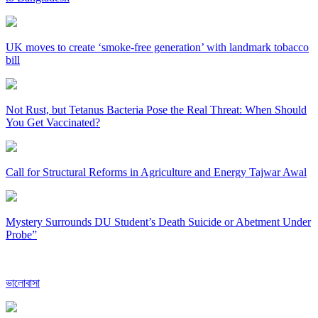
UK moves to create ‘smoke-free generation’ with landmark tobacco
bill
Not Rust, but Tetanus Bacteria Pose the Real Threat: When Should
You Get Vaccinated?
Call for Structural Reforms in Agriculture and Energy Tajwar Awal
Mystery Surrounds DU Student’s Death Suicide or Abetment Under
Probe”
ভালোবাসা