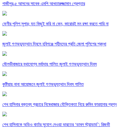
গাজীপুর-৫ আসনের সাবেক এমপি আখতারুজ্জামান গ্রেপ্তার
ফেনীর পুলিশ সুপার; যত কিছুই করি না কেন, কারোরই মন রক্ষা করতে পারি না
জুলাই গণঅভ্যুত্থান দিবসে হবিগঞ্জে শহীদদের প্রতি জেলা পুলিশের শ্রদ্ধা
মৌলভীবাজারে যথাযোগ্য মর্যাদায় পালিত জুলাই গণঅভ্যুত্থান দিবস
কুষ্টিয়ায় নানা আয়োজনে জুলাই গণঅভ্যুত্থান দিবস পালিত
শেখ হাসিনার বক্তব্য প্রচারে নিষেধাজ্ঞার যৌক্তিকতা নিয়ে রুমিন ফারহানার প্রশ্ন
শেখ হাসিনাকে অডিও বার্তার সুযোগ দেওয়া ভারতের ‘ডাবল স্ট্যান্ডার্ড’: রিজভী