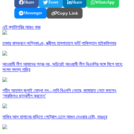
Share
Tweet
Share
WhatsApp
Messenger
Copy Link
এই ক্যাটাগরির আরও খবর
ঢাকায় বাসভবনে অগ্নিকাণ্ড, স্ত্রীসহ হাসপাতালে ভর্তি পাকিস্তান হাইকমিশনার
আওয়ামী লীগ আমাদের শত্রু নয়, অচিরেই আওয়ামী লীগ বিএনপির সঙ্গে মিশে যাবে:
সংসদ সদস্য নাছির
শহীদ আহসান জুলাই যোদ্ধা নন—দাবি বিএনপি নেতার, জামায়াত নেতা বললেন,
‘সারজিসও ছাত্রলীগ করতেন’
সাকিব আল হাসানের বাড়িতে পেট্রোল ঢেলে আগুন দেওয়ার চেষ্টা, ভাঙচুর