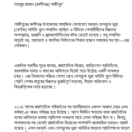
তৈয়বুর রহমান (কালীগঞ্জ) গাজীপুর’
গাজীপুরের কালীগঞ্জ উপজেলায় সামাজিক যোগাযোগ মাধ্যম ফেসবুকে ভুয়া
(ফেইক) আইডি খুলে সম্মানিত ব্যক্তি ও বিভিন্ন পেশাজীবীদের বিরুদ্ধে
অপপ্রচার, হয়রানি ও ব্ল্যাকমেইলিংয়ের ঘটনা বেড়েই চলেছে। শুধু সম্মানিত
মানুষই নয়, প্রতারণা ও মানসিক নির্যাতনের শিকার হচ্ছেন সমাজের সব স্ত—রের
লোকজন।
একাধিক স্থানীয় সূত্র জানায়, রাজনৈতিক বিরোধ, ব্যক্তিগত প্রতিহিংসা,
ব্যবসায়িক দ্বন্ধ ও মাদকের আধিপত্য ঘিরেই গড়ে উঠেছে একটি সংঘবদ্ধ
চক্র। এরা নিজেদের পরিচয় গোপন রেখে ফেসবুকে ভুয়া আইডি খুলে বিভিন্ন
শ্রেণি পেশার মানুষের বিরুদ্ধে কুরুচিপূর্ণ মন্তব্য, মিথ্যা অভিযোগ ও
বিভ্রান্তিকর তথ্য ছড়াচ্ছে।
২০২৪ সালের রাজনৈতিক পরিবর্তনের পর স্থানীয়ভাবে একদল অজ্ঞাত চক্র এসব
কর্মকাণ্ডে আরও সক্রিয় হয়ে উঠেছে। আগে দীর্ঘদিন ক্ষমতায় থাকা রাজনৈতিক
দলের আধিপত্য থাকায় প্রতিপক্ষ দলগুলো মাঠে তেমন সক্রিয় ছিল না। কিন্তু
পালাবদলের পর থেকেই রাজনৈতিক বিরোধের পাশাপাশি ব্যবসায়িক দ্বন্ধও প্রকট
হয়েছে। এসব দ্বন্ধই এখন ফেসবুকের ভুয়া আইডির মাধ্যমে প্রতিপক্ষকে ঘায়েল