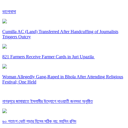
ভালোবাসা
Cumilla AC (Land) Transferred After Handcuffing of Journalists
Triggers Outcry
821 Farmers Receive Farmer Cards in Juri Upazila
Woman Allegedly Gang-Raped in Bhola After Attending Religious
Festival; One Held
নাগরপুরে জামায়াতে ইসলামীর উদ্যোগে দাওয়াতী জনসভা অনুষ্ঠিত
৬০ শতাংশ ভোট পড়ার হিসেব সঠিক নয়: মহসিন রশিদ