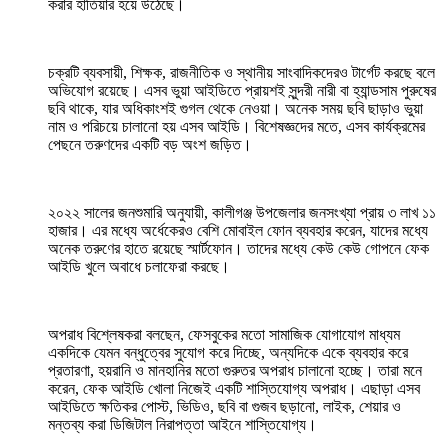
করার হাতিয়ার হয়ে উঠেছে।
চক্রটি ব্যবসায়ী, শিক্ষক, রাজনীতিক ও স্থানীয় সাংবাদিকদেরও টার্গেট করছে বলে
অভিযোগ রয়েছে। এসব ভুয়া আইডিতে প্রায়শই সুন্দরী নারী বা হ্যান্ডসাম পুরুষের
ছবি থাকে, যার অধিকাংশই গুগল থেকে নেওয়া। অনেক সময় ছবি ছাড়াও ভুয়া
নাম ও পরিচয়ে চালানো হয় এসব আইডি। বিশেষজ্ঞদের মতে, এসব কার্যক্রমের
পেছনে তরুণদের একটি বড় অংশ জড়িত।
২০২২ সালের জনশুমারি অনুযায়ী, কালীগঞ্জ উপজেলার জনসংখ্যা প্রায় ৩ লাখ ১১
হাজার। এর মধ্যে অর্ধেকেরও বেশি মোবাইল ফোন ব্যবহার করেন, যাদের মধ্যে
অনেক তরুণের হাতে রয়েছে স্মার্টফোন। তাদের মধ্যে কেউ কেউ গোপনে ফেক
আইডি খুলে অবাধে চলাফেরা করছে।
অপরাধ বিশ্লেষকরা বলছেন, ফেসবুকের মতো সামাজিক যোগাযোগ মাধ্যম
একদিকে যেমন বন্ধুত্বের সুযোগ করে দিচ্ছে, অন্যদিকে একে ব্যবহার করে
প্রতারণা, হয়রানি ও মানহানির মতো গুরুতর অপরাধ চালানো হচ্ছে। তারা মনে
করেন, ফেক আইডি খোলা নিজেই একটি শাস্তিযোগ্য অপরাধ। এছাড়া এসব
আইডিতে ক্ষতিকর পোস্ট, ভিডিও, ছবি বা গুজব ছড়ানো, লাইক, শেয়ার ও
মন্তব্য করা ডিজিটাল নিরাপত্তা আইনে শাস্তিযোগ্য।