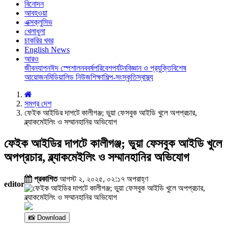
বিনোদন
আবহওয়া
এক্সক্লুসিভ
খেলাধুলা
চাকরির খবর
English News
আরও
জীবনযাপন
ঈদ স্পেশাল
নববর্ষ
পরিবেশ
পর্যটন
বিজ্ঞান ও প্রযুক্তি
বিশেষ
আয়োজন
মিডিয়া
লিড নিউজ
শিক্ষা
শিল্প-সংস্কৃতি
স্বাস্থ্য
সমগ্র দেশ
ফেইক আইডির দাপটে কালীগঞ্জ; ভুয়া ফেসবুক আইডি খুলে অপপ্রচার,
ব্ল্যাকমেইলিং ও সম্মানহানির অভিযোগ
ফেইক আইডির দাপটে কালীগঞ্জ; ভুয়া ফেসবুক আইডি খুলে
অপপ্রচার, ব্ল্যাকমেইলিং ও সম্মানহানির অভিযোগ
প্রকাশিত
আগস্ট ২, ২০২৫, ০২:১৭ অপরাহ্ণ
editor
📸 Download