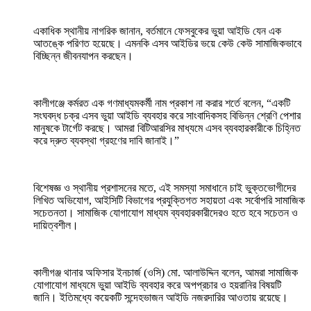
একাধিক স্থানীয় নাগরিক জানান, বর্তমানে ফেসবুকের ভুয়া আইডি যেন এক
আতঙ্কে পরিণত হয়েছে। এমনকি এসব আইডির ভয়ে কেউ কেউ সামাজিকভাবে
বিচ্ছিন্ন জীবনযাপন করছেন।
কালীগঞ্জে কর্মরত এক গণমাধ্যমকর্মী নাম প্রকাশ না করার শর্তে বলেন, “একটি
সংঘবদ্ধ চক্র এসব ভুয়া আইডি ব্যবহার করে সাংবাদিকসহ বিভিন্ন শ্রেণি পেশার
মানুষকে টার্গেট করছে। আমরা বিটিআরসির মাধ্যমে এসব ব্যবহারকারীকে চিহ্নিত
করে দ্রুত ব্যবস্থা গ্রহণের দাবি জানাই।”
বিশেষজ্ঞ ও স্থানীয় প্রশাসনের মতে, এই সমস্যা সমাধানে চাই ভুক্তভোগীদের
লিখিত অভিযোগ, আইসিটি বিভাগের প্রযুক্তিগত সহায়তা এবং সর্বোপরি সামাজিক
সচেতনতা। সামাজিক যোগাযোগ মাধ্যম ব্যবহারকারীদেরও হতে হবে সচেতন ও
দায়িত্বশীল।
কালীগঞ্জ থানার অফিসার ইনচার্জ (ওসি) মো. আলাউদ্দিন বলেন, আমরা সামাজিক
যোগাযোগ মাধ্যমে ভুয়া আইডি ব্যবহার করে অপপ্রচার ও হয়রানির বিষয়টি
জানি। ইতিমধ্যে কয়েকটি সন্দেহভাজন আইডি নজরদারির আওতায় রয়েছে।