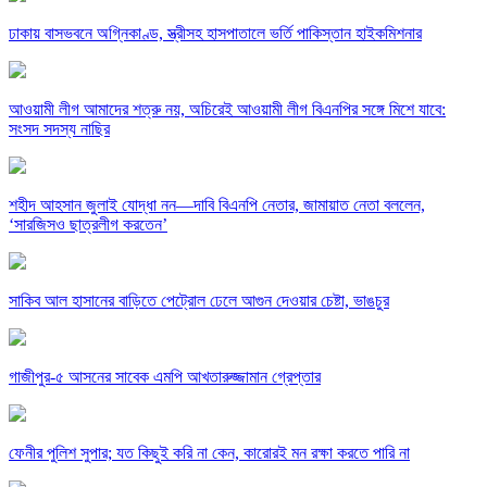
ঢাকায় বাসভবনে অগ্নিকাণ্ড, স্ত্রীসহ হাসপাতালে ভর্তি পাকিস্তান হাইকমিশনার
আওয়ামী লীগ আমাদের শত্রু নয়, অচিরেই আওয়ামী লীগ বিএনপির সঙ্গে মিশে যাবে:
সংসদ সদস্য নাছির
শহীদ আহসান জুলাই যোদ্ধা নন—দাবি বিএনপি নেতার, জামায়াত নেতা বললেন,
‘সারজিসও ছাত্রলীগ করতেন’
সাকিব আল হাসানের বাড়িতে পেট্রোল ঢেলে আগুন দেওয়ার চেষ্টা, ভাঙচুর
গাজীপুর-৫ আসনের সাবেক এমপি আখতারুজ্জামান গ্রেপ্তার
ফেনীর পুলিশ সুপার; যত কিছুই করি না কেন, কারোরই মন রক্ষা করতে পারি না