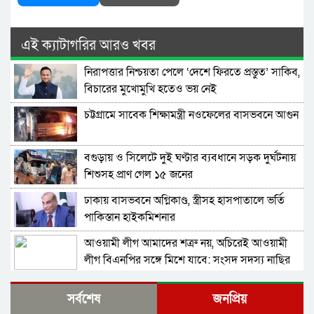
এই ক্যাটাগরির আরও খবর
নিরাপত্তার নিশ্চয়তা পেলে ‘দেশে ফিরতে প্রস্তুত’ সাকিব,
বিচারের মুখোমুখি হতেও ভয় নেই
চট্টগ্রামে সাবেক শিক্ষামন্ত্রী নওফেলের বাসভবনে আগুন
বগুড়ায় ও সিলেটে দুই ঘণ্টার ব্যবধানে সড়ক দুর্ঘটনায়
শিশুসহ প্রাণ গেল ১৫ জনের
ঢাকায় বাসভবনে অগ্নিকাণ্ড, স্ত্রীসহ হাসপাতালে ভর্তি
পাকিস্তান হাইকমিশনার
আওয়ামী লীগ আমাদের শত্রু নয়, অচিরেই আওয়ামী
লীগ বিএনপির সঙ্গে মিশে যাবে: সংসদ সদস্য নাছির
শহীদ আহসান জুলাই যোদ্ধা নন—দাবি বিএনপি নেতার,
সর্বশেষ
জনপ্রিয়
জামায়াত নেতা বললেন, ‘সারজিসও ছাত্রলীগ করতেন’