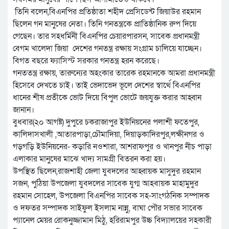
তিনি বলেন,বিএনপির প্রতিষ্ঠাতা শহীদ প্রেসিডেন্ট জিয়াউর রহমান
ছিলেন গন মানুষের নেতা। তিনি গনতন্ত্রকে প্রাতিষ্ঠানিক রুপ দিয়ে
গেছেন। তার সহধর্মিনী বিএনপির চেয়ারপারসন, সাবেক প্রধানমন্ত্রী
বেগম খালেদা জিয়া দেশের গনতন্ত্র রক্ষায় সংগ্রাম চালিয়ে যাচ্ছেন।
বিগত বছরে ফ্যাসিস্ট সরকার গনতন্ত্র হরন করেছে।
গনততন্ত্র রক্ষায়, তারুন্যের অহংকার তারেক রহমানকে আমরা প্রধানমন্ত্রী
হিসেবে দেখতে চাই। তাই ভেদাভেদ ভূলে দেশের স্বার্থে বিএনপির
ধানের শীষ প্রতীকে ভোট দিয়ে বিপুল ভোটে জয়যুক্ত করার আহ্বান
জানান।
বুধবার(২০ আগষ্ট) দুপুরে চকরাজাপুর ইউনিয়নের পলাশী ফতেপুর,
কালিদাসখালী ,আতারপাড়া,চৌমাদিয়া, দিয়াড়কাদিরপুর,লক্ষীনগর ও
গড়গড়ি ইউনিয়নের- কড়ারি নওশারা, আশরাফপুর ও খানপুর নীচ পাড়া
এলাকার মানুষের মাঝে খাদ্য সামগ্রী বিতরন করা হয়।
উপস্থিত ছিলেন,রাজশাহী জেলা যুবদলের আহ্বায়ক মাসুদুর রহমান
সজন, পুঠিয়া উপজেলা যুবদলের সাবেক যুগ্ম আহবায়ক মাহামুদুর
রহমান সোহেল, উপজেলা বিএনপির সাবেক সহ-সাংগঠনিক সম্পাদক
ও দফতর সম্পাদক সাইফুল ইসলাম নান্নু, বাঘা পৌর সভার সাবেক
প্যানেল মেয়র রোকনুজ্জামান মিঠু, হরিরামপুর উচ্চ বিদ্যালয়ের সহকারী