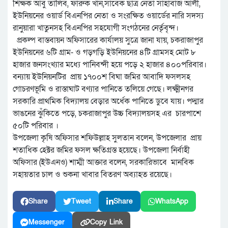
শিক্ষক আবু তালিব, ফারুক খান,সাবেক ছাত্র নেতা সাহাবাজ আলী,
ইউনিয়নের ওয়ার্ড বিএনপির নেতা ও সংরক্ষিত ওয়ার্ডের নারি সদস্য
রানুয়ারা খাতুনসহ বিএনপির সহযোগী সংগঠনের নের্তৃবৃন্দ।
প্রকল্প বাস্তবায়ন অফিসারের কার্যালয় সুত্রে জানা যায়, চকরাজাপুর
ইউনিয়নের ৬টি গ্রাম- ও গড়গড়ি ইউনিয়নের ৪টি গ্রামসহ মোট ৮
হাজার জনসংখ্যার মধ্যে পানিবন্দী হয়ে পড়ে ২ হাজার ৪০০পরিবার।
বন্যায় ইউনিয়নটির প্রায় ১৭০০শ বিঘা জমির আবাদি ফসলসহ
গোচরণভূমি ও রাস্তাঘাট বণ্যার পানিতে তলিয়ে গেছে। লক্ষ্মীনগর
সরকারি প্রাথমিক বিদ্যালয় বেড়ার অর্ধেক পানিতে ডুবে যায়। পদ্মার
ভাঙনের ঝুঁকিতে পড়ে, চকরাজাপুর উচ্চ বিদ্যালয়সহ এর চারপাশে
৫০টি পরিবার ।
উপজেলা কৃষি অফিসার শফিউল্লাহ সুলতান বলেন, উপজেলার প্রায়
শতাধিক হেক্টর জমির ফসল ক্ষতিগ্রস্ত হয়েছে। উপজেলা নির্বাহী
অফিসার (ইউএনও) শাম্মী আক্তার বলেন, সরকারিভাবে মানবিক
সহায়তার চাল ও শুকনা খাবার বিতরণ অব্যাহত রয়েছে।
Share
Tweet
Share
WhatsApp
Messenger
Copy Link