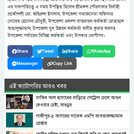
এর সভাপতিত্বে এ সময় উপস্থিত ছিলেন শ্রীমঙ্গল পৌরসভার নির্বাহী
প্রকৌশলী মো: জহিরুল ইসলাম, উপজেলা সমাজসেবা অফিসার
সোয়েব হোসেন চৌধুরী, উপজেলা প্রকল্প বাস্তবায়ন কর্মকর্তা মোহাম্মদ
আছাদুজ্জামান, উপজেলা যুব উন্নয়ন কর্মকর্তা অসীম কুমার করসহ
উপজেলা পর্যায়ের বিভিন্ন কর্মকর্তা এবং উপকার ভোগীগণ।
Share
Tweet
Share
WhatsApp
Messenger
Copy Link
এই ক্যাটাগরির আরও খবর
সাকিব আল হাসানের বাড়িতে পেট্রোল ঢেলে আগুন
দেওয়ার চেষ্টা, ভাঙচুর
গাজীপুর-৫ আসনের সাবেক এমপি আখতারুজ্জামান
গ্রেপ্তার