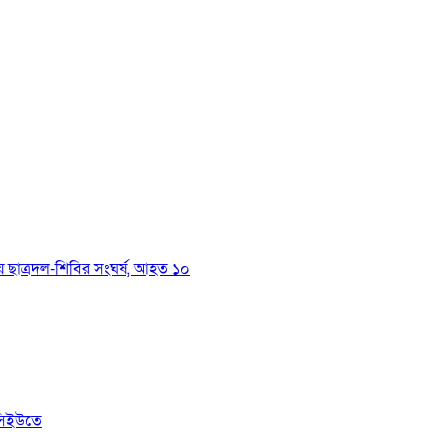
য়ে ছাত্রদল-শিবির সংঘর্ষ, আহত ১০
সিইউতে