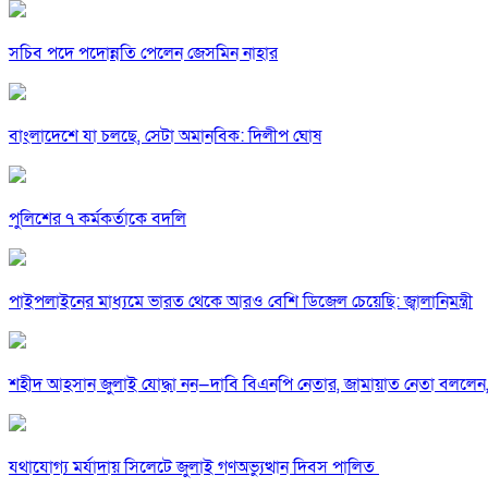
সচিব পদে পদোন্নতি পেলেন জেসমিন নাহার
বাংলাদেশে যা চলছে, সেটা অমানবিক: দিলীপ ঘোষ
পুলিশের ৭ কর্মকর্তাকে বদলি
পাইপলাইনের মাধ্যমে ভারত থেকে আরও বেশি ডিজেল চেয়েছি: জ্বালানিমন্ত্রী
শহীদ আহসান জুলাই যোদ্ধা নন—দাবি বিএনপি নেতার, জামায়াত নেতা বললেন,
যথাযোগ্য মর্যাদায় সিলেটে জুলাই গণঅভ্যুত্থান দিবস পালিত