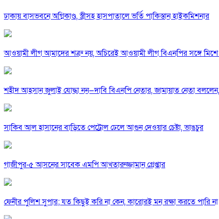
ঢাকায় বাসভবনে অগ্নিকাণ্ড, স্ত্রীসহ হাসপাতালে ভর্তি পাকিস্তান হাইকমিশনার
আওয়ামী লীগ আমাদের শত্রু নয়, অচিরেই আওয়ামী লীগ বিএনপির সঙ্গে মিশে 
শহীদ আহসান জুলাই যোদ্ধা নন—দাবি বিএনপি নেতার, জামায়াত নেতা বললেন,
সাকিব আল হাসানের বাড়িতে পেট্রোল ঢেলে আগুন দেওয়ার চেষ্টা, ভাঙচুর
গাজীপুর-৫ আসনের সাবেক এমপি আখতারুজ্জামান গ্রেপ্তার
ফেনীর পুলিশ সুপার; যত কিছুই করি না কেন, কারোরই মন রক্ষা করতে পারি না