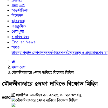
সমগ্র দেশ
আন্তর্জাতিক
বিনোদন
আবহওয়া
এক্সক্লুসিভ
খেলাধুলা
চাকরির খবর
English News
আরও
জীবনযাপন
ঈদ স্পেশাল
নববর্ষ
পরিবেশ
পর্যটন
বিজ্ঞান ও প্রযুক্তি
বিশেষ 
সমগ্র দেশ
মৌলভীবাজারে ৫দফা দাবিতে বিক্ষোভ মিছিল
মৌলভীবাজারে ৫দফা দাবিতে বিক্ষোভ মিছিল
প্রকাশিত
সেপ্টেম্বর ২৬, ২০২৫, ০৪:২৩ অপরাহ্ণ
editor