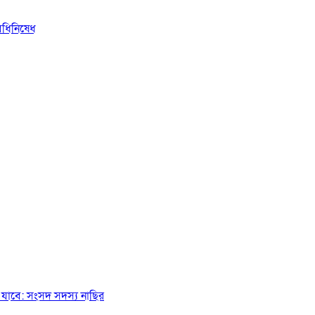
িধিনিষেধ
যাবে: সংসদ সদস্য নাছির