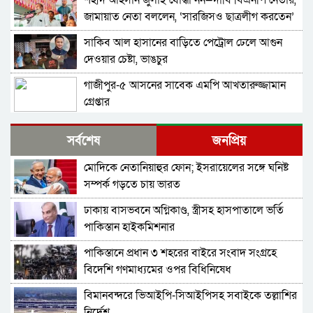
শহীদ আহসান জুলাই যোদ্ধা নন—দাবি বিএনপি নেতার,
জামায়াত নেতা বললেন, ‘সারজিসও ছাত্রলীগ করতেন’
সাকিব আল হাসানের বাড়িতে পেট্রোল ঢেলে আগুন
দেওয়ার চেষ্টা, ভাঙচুর
গাজীপুর-৫ আসনের সাবেক এমপি আখতারুজ্জামান
গ্রেপ্তার
ফেনীর পুলিশ সুপার; যত কিছুই করি না কেন, কারোরই
সর্বশেষ
জনপ্রিয়
মন রক্ষা করতে পারি না
মোদিকে নেতানিয়াহুর ফোন; ইসরায়েলের সঙ্গে ঘনিষ্ট
জুলাই গণঅভ্যুত্থান দিবসে হবিগঞ্জে শহীদদের প্রতি
সম্পর্ক গড়তে চায় ভারত
জেলা পুলিশের শ্রদ্ধা
ঢাকায় বাসভবনে অগ্নিকাণ্ড, স্ত্রীসহ হাসপাতালে ভর্তি
মৌলভীবাজারে যথাযোগ্য মর্যাদায় পালিত জুলাই
পাকিস্তান হাইকমিশনার
গণঅভ্যুত্থান দিবস
পাকিস্তানে প্রধান ৩ শহরের বাইরে সংবাদ সংগ্রহে
কুষ্টিয়ায় নানা আয়োজনে জুলাই গণঅভ্যুত্থান দিবস
বিদেশি গণমাধ্যমের ওপর বিধিনিষেধ
পালিত
বিমানবন্দরে ভিআইপি-সিআইপিসহ সবাইকে তল্লাশির
বহিরাগতদের নিয়ে র‍্যালি করার অভিযোগকে কেন্দ্র
নির্দেশ