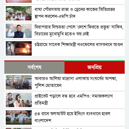
বাঘা পৌরসভায় রাস্তা ও ড্রেনের কাজের ভিত্তিপ্রস্তর
স্থাপন করলেন-এমপি চাঁদ
নিরাপত্তার নিশ্চয়তা পেলে ‘দেশে ফিরতে প্রস্তুত’ সাকিব,
বিচারের মুখোমুখি হতেও ভয় নেই
চট্টগ্রামে সাবেক শিক্ষামন্ত্রী নওফেলের বাসভবনে আগুন
বগুড়ায় ও সিলেটে দুই ঘণ্টার ব্যবধানে সড়ক দুর্ঘটনায়
সর্বশেষ
জনপ্রিয়
শিশুসহ প্রাণ গেল ১৫ জনের
আবারও আলিয়া মাদ্রাসা এলাকায় সংঘর্ষের আশঙ্কা,
ঢাকায় বাসভবনে অগ্নিকাণ্ড, স্ত্রীসহ হাসপাতালে ভর্তি
পুলিশ মোতায়েন
পাকিস্তান হাইকমিশনার
প্রাইভেট পড়ালে বন্ধ হবে এমপিও: সমাজকল্যাণ
আওয়ামী লীগ আমাদের শত্রু নয়, অচিরেই আওয়ামী
প্রতিমন্ত্রী
লীগ বিএনপির সঙ্গে মিশে যাবে: সংসদ সদস্য নাছির
৫৪ রানে অলআউট হয়ে ইনিংস ব্যবধানে হারল
শহীদ আহসান জুলাই যোদ্ধা নন—দাবি বিএনপি নেতার,
বাংলাদেশ
জামায়াত নেতা বললেন, ‘সারজিসও ছাত্রলীগ করতেন’