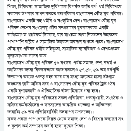
শিক্ষা, চিকিৎসা, সামাজিক দুর্বিপাকে বিপর্যস্ত জাতি বর্ণ- ধর্ম নির্বিশেষে
সকলের উপকার সাধন করতে বদ্ধপরিকর বাংলাদেশ বৌদ্ধ যুব পরিষদ।
বাংলাদেশ একটি বহু ধর্মীয় ও সংস্কৃতির দেশ। বাংলাদেশ বৌদ্ধ যুব
পরিষদ দেশের সংখ্যালঘু বৌদ্ধ সম্প্রদায়ের যুবকদেরকে একটি
কাঠামোগত প্ল্যাটফর্ম দিয়েছে, যার মাধ্যমে তারা নিজেদের উন্নয়নের
পাশাপাশি রাষ্ট্রীয় ও সামাজিক উন্নয়নে অবদান রাখতে পারে। বাংলাদেশ
বৌদ্ধ যুব পরিষদ ধর্মীয় সহিষ্ণুতা, সামাজিক ন্যায়বিচার ও দেশপ্রেমের
মূল্যবোধকে লালন করে।
বাংলাদেশ বৌদ্ধ যুব পরিষদ ৫৯ বৎসর পর্যন্ত সমাজ, দেশ, স্বধর্ম ও
জ্ঞাতিদের জন্যে নিরলসভাবে কাজ করলেও ৫৭,৫৮, ৫৯ তম বর্ষপূর্তি
উদযাপন অত্যন্ত গুরুত্ব বহন করে যার মধ্যে অন্যতম হলো চট্টগ্রাম
অঞ্চলের স্থায়ী অফিস ক্রয় ও বাংলাদেশ বৌদ্ধ যুব পরিষদ ট্রাষ্ট গঠন
একটি যুগান্তকারী ও ঐতিহাসিক ঘটনা হিসাবে গন্য হবে।
বাংলাদেশ বৌদ্ধ যুব পরিষদের সকল প্রতিষ্ঠাতা, শুভানুধ্যায়ী, সংগঠক ও
সক্রিয় কর্মকর্তাদের ও সদস্যদের আন্তরিক শুভেচ্ছা ও অভিনন্দন
জানাচ্ছি ৫৯ তম প্রতিষ্ঠাবার্ষিকী উদযাপন উপলক্ষ্যে।।
সকল প্রকার পাপ থেকে বিরত থেকে সমাজ, দেশ ও বিশ্বের কল্যাণে সৎ
ও কুশল কর্ম সম্পাদন করাই হলো বুদ্ধের শিক্ষা।