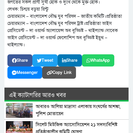
জগতের সকল প্রাণী সুখী হোক ও দুঃখ থেকে মুক্ত হোক।
লেখক: চিন্ময় বড়ুয়া রিন্টু
চেয়ারম্যান – বাংলাদেশ বৌদ্ধ যুব পরিষদ – জাতীয় কমিটি।প্রতিষ্ঠাতা
চেয়ারম্যান – বাংলাদেশ বৌদ্ধ যুব পরিষদ ট্রাষ্ট।প্রতিষ্ঠাতা ভাইস
প্রেসিডেন্ট – দা ওয়ার্ল্ড অ্যালায়েন্স অব বুড্ডিষ্ট – থাইল্যান্ড।সাবেক
ভাইস প্রেসিডেন্ট – দা ওয়ার্ল্ড ফেলোশিপ অব বুড্ডিষ্ট ইয়ুথ –
থাইল্যান্ড।
Share
Tweet
Share
WhatsApp
Messenger
Copy Link
এই ক্যাটাগরির আরও খবর
আবারও আলিয়া মাদ্রাসা এলাকায় সংঘর্ষের আশঙ্কা,
পুলিশ মোতায়েন
সিলেট মিউজিক অ্যাসোসিয়েশন ২১ সদস্যবিশিষ্ট
প্রতিষ্ঠাকালীন কমিটি ঘোষণা