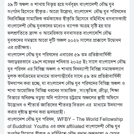
২৯ টি অঞ্চল ও শাখায় বিস্তৃত হয়ে সর্ববৃহৎ বাংলাদেশী বৌদ্ধ যুব
সংগঠন হিসেবে স্বীকৃত। আরো উল্লেখ্য, বাংলাদেশ বৌদ্ধ যুব পরিষদের
নিরবিচ্ছিন্ন সামাজিক কর্মকান্ডের স্বীকৃতি হিসেবে বহির্বিশ্বে বসবাসকারী
বাংলাদেশী বৌদ্ধ যুবকদের মধ্যেও ব্যাপক আগ্রহ সৃষ্টি হয় যার
ফলশ্রুতিতে ফ্রান্স ও আমেরিকায় বসবাসরত বাংলাদেশি বৌদ্ধ
যুবকদের সমন্বয়ে আরো দুটি অঞ্চল ২০২৬ সালের প্রাক্কালে উদ্বোধন
এর প্রতীক্ষায়।
বাংলাদেশ বৌদ্ধ যুব পরিষদের এবারের ৫৯ তম প্রতিষ্ঠাবার্ষিকী
অনাড়ম্বরভাবে ২৯শে নভেম্বর শনিবার ২০২৫ ইং সালে বাংলাদেশ বৌদ্ধ
যুব পরিষদ এর বিভিন্ন অঞ্চল ও শাখায় দিনব্যাপী বিভিন্ন সমাজকল্যাণ
মুলক কার্যক্রমের মাধ্যমে ভাবগাম্ভীর্যের সাথে ৫৯ তম প্রতিষ্ঠাবার্ষিকী
উদযাপন করা হচ্ছে, যা বাংলাদেশ বৌদ্ধ যুব পরিষদের বিভিন্ন অঞ্চল ও
শাখা আয়োজিত বিভিন্ন ধরনের সামাজিক , সাংস্কৃতিক, ক্রীড়া, শিক্ষা
বিস্তারে অনিরুদ্ধ বড়ুয়া অনি পাঠাগার চট্রগ্রাম অঞ্চলের স্থায়ী অফিসে
উদ্ভোধন ও শীতার্ত জ্ঞাতিদের শীতবস্ত্র বিতরণ এর মাধ্যমে উদযাপন
করার দৃষ্টান্ত স্থাপন করা হৃদয়গ্রাহী।
বাংলাদেশ বৌদ্ধ যুব পরিষদ, WFBY – The World Fellowship
of Buddhist Youths এর প্রথম affiliated বাংলাদেশী বৌদ্ধ যুব
সংগঠন হিসেবে স্বীকৃত ও বর্হিবিশ্বে বৌদ্ধ প্রধান দেশগুলো ও সেসব