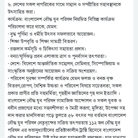
৬. দেশের সকল নাগরিকের সাথে সম্মান ও সম্প্রীতির সহাবস্থানকে
উৎসাহিত করা।
কার্যক্রম: বাংলাদেশ বৌদ্ধ যুব পরিষদ নিয়মিত বিভিন্ন কার্যক্রম
পরিচালনা করে থাকে, যেমন:
· বুদ্ধ পূর্ণিমা ও ধর্মীয় উৎসব সফলভাবে আয়োজন।
· শিক্ষা উপবৃত্তি ও শিক্ষা সামগ্রী বিতরণ।
· রক্তদান কর্মসূচি ও চিকিৎসা সহায়তা প্রদান।
· বন্যা/ঘূর্ণিঝড় প্রবন এলাকায় ত্রাণ ও পুনর্বাসন তৎপরতা।
· দেশে- বিদেশে আন্তর্জাতিক সম্মেলন, সেমিনার, সিম্পোজিয়াম ও
সাংস্কৃতিক অনুষ্ঠানের আয়োজন ও সক্রিয় অংশগ্রহণ।
· পরিবেশ সুরক্ষা সম্পর্কিত কার্যক্রম যেমন ফলজ ও বনজ বৃক্ষ
বিতরণ,রোপণ, বৈশ্বিক উষ্ণতা ও পরিবেশ বিষয়ে সচেতনতা, সকল
প্রকার প্রাণীর প্রতি সহমর্মিতা, গৃহহীন জ্ঞাতিদের গৃহ দান ইত্যাদি ।
বাংলাদেশ বৌদ্ধ যুব পরিষদ সামাজিক আন্দোলন ও সকল যুবক ও
নবীন প্রজন্মের মধ্যে সহনশীলতা ও মৈত্রী করূণা, মুদিতা, উপেক্ষা সহ
দান করার মানসিকতা গড়ে তুলতে ৫৮ বৎসর পর বর্তমান বাংলাদেশ
বৌদ্ধ যুব পরিষদ নেতৃবৃন্দের সক্রিয় তৎপরতায় ১১২ জন বৌদ্ধ যুব
পরিষদ এর শুভানুধ্যায়ীদের প্রতিষ্টাকালীন ট্রাষ্ঠি হিসেবে বাংলাদেশ
বৌদ্ধ যুব পরিষদের ট্রাষ্ট গঠন করা যুগান্তকারী পদক্ষেপ। যার মাধ্যমে