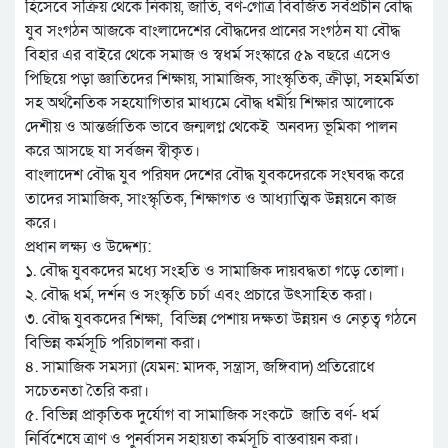
হিসেবে সক্রিয় থেকে নিকায়, জাতি, বর্ণ-গোত্র বিবর্জিত সর্বপ্রচীন বৌদ্ধ
যুব সংগঠন আজকে বাংলাদেশের বৌদ্ধদের প্রানের সংগঠন যা বৌদ্ধ
বিহার এর বাইরে থেকে সমাজ ও স্বধর্ম সংস্কারে ৫৯ বছরে এসেও
পিছিয়ে পড়া জ্ঞাতিদের শিক্ষায়, সামাজিক, সাংস্কৃতিক, ক্রীড়া, সহমর্মিতা
সহ অর্থনৈতিক সহযোগিতার মাধ্যমে বৌদ্ধ ধর্মীয় শিক্ষার আলোকে
দেশীয় ও আন্তর্জাতিক ভাবে জন্মলগ্ন থেকেই অনবদ্য ভূমিকা পালন
করে আসছে যা সর্বজন স্বীকৃত।
বাংলাদেশ বৌদ্ধ যুব পরিষদ দেশের বৌদ্ধ যুবকদেরকে সংঘবদ্ধ করে
তাদের সামাজিক, সাংস্কৃতিক, শিক্ষাগত ও আধ্যাত্মিক উন্নয়নে কাজ
করে।
প্রধান লক্ষ্য ও উদ্দেশ্য:
১. বৌদ্ধ যুবকদের মধ্যে সংহতি ও সামাজিক দায়বদ্ধতা গড়ে তোলা।
২. বৌদ্ধ ধর্ম, দর্শন ও সংস্কৃতি চর্চা এবং প্রচারে উৎসাহিত করা।
৩. বৌদ্ধ যুবকদের শিক্ষা, বিভিন্ন পেশায় দক্ষতা উন্নয়ন ও নেতৃত্ব গঠনে
বিভিন্ন কর্মসূচি পরিচালনা করা।
৪. সামাজিক সমস্যা (যেমন: মাদক, সন্ত্রাস, জঙ্গিবাদ) প্রতিরোধে
সচেতনতা তৈরি করা।
৫. বিভিন্ন প্রাকৃতিক দুর্যোগ বা সামাজিক সংকটে জাতি বর্ণ- ধর্ম
নির্বিশেষে ত্রাণ ও পুনর্বাসন সহায়তা কর্মসূচি বাস্তবায়ন করা।