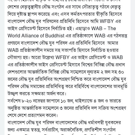
দেশের নেতৃত্বস্থানীয় বৌদ্ধ সংগঠন এর সাথে সৌভ্রাতৃত্ব গঠনে নেতৃত্ব
দিয়ে দৃষ্টান্ত স্থাপন করেছে এবং এসব কর্মতৎপরতার স্বীকৃতি হিসেবে
বাংলাদেশ বৌদ্ধ যুব পরিষদের প্রতিনিধি হিসেবে আমি WFBY এর
ভাইস প্রেসিডেন্ট হিসেবে নির্বাচিত হই। এছাড়াও WAB – The
World Alliance of Buddhist এর প্রতিষ্ঠাকালে WAB এর গঠনতন্ত্র
প্রণয়নে বাংলাদেশ বৌদ্ধ যুব পরিষদ এর প্রতিনিধি হিসেবে আমার
WAB প্রতিষ্ঠাকালীন সময়ে সহ সভাপতি হিসাবে নির্বাচিত হওয়ার
সৌভাগ্য হয়। আরো উল্লেখ্য WFBY এর ভাইস প্রেসিডেন্ট ও WAB
এর প্রতিষ্ঠাকালীন ভাইস প্রেসিডেন্ট হিসাবে বিশ্বের বিভিন্ন বৌদ্ধ প্রধান
দেশগুলোর আন্তর্জাতিক বিভিন্ন বৌদ্ধ সম্মেলনে নূন্যতম ২ জন সহ ৩০
জনের বৌদ্ধ যুব প্রতিনিধির অংশগ্রহণ নিশ্চিত করে বাংলাদেশ বৌদ্ধ যুব
পরিষদ বৌদ্ধ সমাজের প্রতিনিধিত্ব করে বহির্বিশ্বে বাংলাদেশের ভাবমূর্তি
উজ্জ্বল করতে সক্ষমতা অর্জন করে।
সর্বশেষ ৮-২০ নভেম্বর জাপানে ১০ জন, থাইল্যান্ডে ৪ জন ও ভারতে
অনুষ্ঠিত আন্তর্জাতিক সম্মেলনে ৩ জনের প্রতিনিধি দল সক্রিয় অংশগ্রহণ
শেষে দেশে প্রত্যাগমন করেন।
বাংলাদেশ বৌদ্ধ যুব পরিষদ বাংলাদেশের বৌদ্ধ ধর্মাবলম্বী যুবকদের
জন্য একমাত্র স্বতন্ত্র, সর্বপ্রাচীন, অরাজনৈতিক, প্রগতিশীল সংগঠন