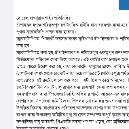
দোয়েল,বাঘা(রাজশাহী) প্রতিনিধিঃ
চাঁপাইনবাবগঞ্জ-শরিয়তপুর রুটের বিআরটিসি বাস বানেশ্বর-বাঘা হয়ে
পৃথক স্মারকলিপি প্রদান করা হয়েছে।
স্মারকলিপিতে, শিক্ষার্থী-জনসাধারনের সুবিধার্থে চাঁপাইনবাবগঞ্জ-শ
করা হয়।
স্মারকলিপিতে বলা হয়, চাঁপাইনবাবগঞ্জ-শরিয়তপুর গুরুত্বপূর্ণ জনপদক
নির্ভরযোগ্য পরিবহন সেবা দিয়ে আসছে। এই রুটের বাস চলাচল শুরু হলে 
তাতে আরো উল্লেখ করা হয়, বাঘা চারঘাটের মানুষের প্রাণের দাবি ও দীর
(চাপাইনবাবগঞ্জ) থেকে চারঘাট-বাঘা হয়ে কাজিরহাট (শরিয়তপুর) পর
নভেম্বর’২৫ এই রুটে চলাচল শুরু করে। এটা ছিল অত্যন্ত আনন্দের। কি
রুটে বিআরটিসি বাসটি চালু রাখার জন্য রাজশাহী জেলা প্রশাসকসহ সংশ্
বৃহসপতিবার বাঘা উপজেলা নির্বাহী অফিসার শাম্মী আক্তার-এর মাধ
(বাপা) বাঘা উপজেলা কমিটি এবং পিপলস ফোরাম ফর গুড গভর্ন্যান্স
উপস্থিত ছিলেন- বাংলাদেশ পরিবেশ আন্দোলন (বাপা) বাঘা উপজেলা শ
বাপার বাঘা উপজেলা কমিটির যুগ্ম সাধারন সম্পাদক অপূর্ব কুমার 
সম্পাদিকা রানু আক্তারী, পিএফজি সদস্য শাপলা খাতুন, কো অর্ডিনেটর 
ইসলাম,আলমগীর হোসেন প্রমুখ।