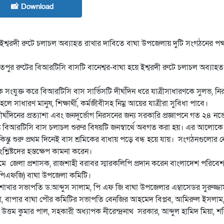
📸 Download
 ইশ্বরদী রুটে চলাচল অব্যাহত রাখার দাবিতে বাঘা উপজেলায় দুটি সংগঠনের পক
রিয়তপুর রুটের বিআরটিসি বাসটি বানেশ্বর-বাঘা হয়ে ইশ্বরদী রুটে চলাচল অব্যাহত
ে সংযুক্ত করে বিআরটিসি বাস সার্ভিসটি দীর্ঘদিন ধরে যাত্রীসাধারণকে সুলভ, ন
সাধারণ মানুষ, শিক্ষার্থী, কর্মজীবীসহ নিম্ন আয়ের যাত্রীরা সুবিধা পাবে।
্ঘদিনের প্রত্যাশা এবং জনদূর্ভোগ নিরসনের জন্য সরকারি প্রজ্ঞাপনে গত ২৪ নভে
্যন্ত বিআরটিসি বাস চলাচল শুরুর বিষয়টি জনস্বার্থে অবগত করা হয়। এর আলোক
ন্তু শুরু প্রথম দিনেই বাস শ্রমিকের বাধায় পড়ে বন্ধ হয়ে যায়। সংগঠনগুলোর নে
লিষ্টদের হস্তক্ষেপ কামনা করেন।
্যমে জেলা প্রশাসক, রাজশাহী বরাবর স্মারকলিপি প্রদান করেন বাংলাদেশ পরিব
 (পিএফজি) বাঘা উপজেলা কমিটি।
াখার সভাপতি ড.আব্দুস সালাম, পি এফ জি বাঘা উপজেলার এম্বাসেডর সুরুজ্জাম
সাহা, বাপার বাঘা পৌর কমিটির সভাপতি বেনজির আহমেদ বিপ্লব, আমিরুল ইসলাম
উত্তম কুমার পাল, সহকারী অধ্যাপক নীরেন্দ্রনাথ সরকার, আব্দুল হামিদ মিয়া, শ