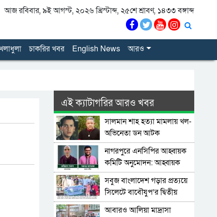
আজ রবিবার, ৯ই আগস্ট, ২০২৬ খ্রিস্টাব্দ, ২৫শে শ্রাবণ, ১৪৩৩ বঙ্গাব্দ
েলাধুলা
চাকরির খবর
English News
আরও
এই ক্যাটাগরির আরও খবর
সালমান শাহ হত্যা মামলায় খল-
অভিনেতা ডন আটক
নাগরপুরে এনসিপির আহ্বায়ক
কমিটি অনুমোদন: আহ্বায়ক
তারিয়াশ পলাশ, সদস্য সচিব
সবুজ বাংলাদেশ গড়ার প্রত্যয়ে
সরদার আশরাফ
সিলেটে বাবৌযুপ’র দ্বিতীয়
পর্যায়ে বৃক্ষরোপণ কর্মসূচি
আবারও আলিয়া মাদ্রাসা
সম্পন্ন