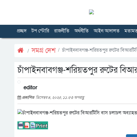
প্রচ্ছদ
টপ স্টোরি
রাজনীতি
অর্থনীতি
আইন আদালত
মতাম
সমগ্র দেশ
চাঁপাইনবাবগঞ্জ-শরিয়তপুর রুটের বিআরটিস
চাঁপাইনবাবগঞ্জ-শরিয়তপুর রুটের বিআর
editor
প্রকাশিত
ডিসেম্বর ৪, ২০২৫, ১১:৫৩ অপরাহ্ণ