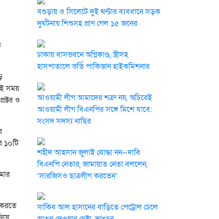
বগুড়ায় ও সিলেটে দুই ঘণ্টার ব্যবধানে সড়ক
দুর্ঘটনায় শিশুসহ প্রাণ গেল ১৫ জনের
ক
ঢাকায় বাসভবনে অগ্নিকাণ্ড, স্ত্রীসহ
হাসপাতালে ভর্তি পাকিস্তান হাইকমিশনার
়
েই সময়
আওয়ামী লীগ আমাদের শত্রু নয়, অচিরেই
্রক্টর ও
আওয়ামী লীগ বিএনপির সঙ্গে মিশে যাবে:
সংসদ সদস্য নাছির
র
ের ১০টি
শহীদ আহসান জুলাই যোদ্ধা নন—দাবি
বিএনপি নেতার, জামায়াত নেতা বললেন,
আমার
‘সারজিসও ছাত্রলীগ করতেন’
র করতে
সাকিব আল হাসানের বাড়িতে পেট্রোল ঢেলে
িয়ে