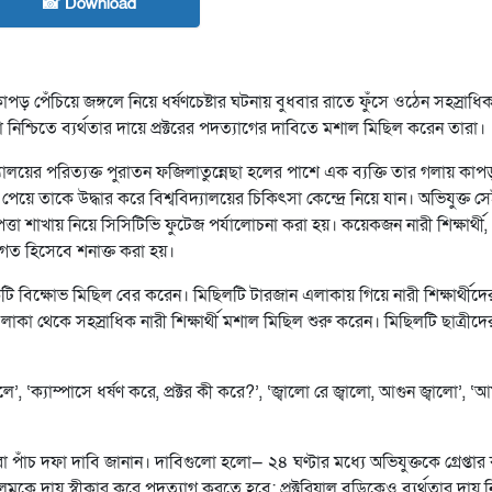
📸 Download
াপড় পেঁচিয়ে জঙ্গলে নিয়ে ধর্ষণচেষ্টার ঘটনায় বুধবার রাতে ফুঁসে ওঠেন সহস্রাধি
ত্তা নিশ্চিতে ব্যর্থতার দায়ে প্রক্টরের পদত্যাগের দাবিতে মশাল মিছিল করেন তারা।
ালয়ের পরিত্যক্ত পুরাতন ফজিলাতুন্নেছা হলের পাশে এক ব্যক্তি তার গলায় কাপড
ের পেয়ে তাকে উদ্ধার করে বিশ্ববিদ্যালয়ের চিকিৎসা কেন্দ্রে নিয়ে যান। অভিযুক্ত স
ত্তা শাখায় নিয়ে সিসিটিভি ফুটেজ পর্যালোচনা করা হয়। কয়েকজন নারী শিক্ষার্থী, প
গত হিসেবে শনাক্ত করা হয়।
 বিক্ষোভ মিছিল বের করেন। মিছিলটি টারজান এলাকায় গিয়ে নারী শিক্ষার্থীদে
লাকা থেকে সহস্রাধিক নারী শিক্ষার্থী মশাল মিছিল শুরু করেন। মিছিলটি ছাত্রীদ
।
ে’, ‘ক্যাম্পাসে ধর্ষণ করে, প্রক্টর কী করে?’, ‘জ্বালো রে জ্বালো, আগুন জ্বালো’, ‘
ার্থীরা পাঁচ দফা দাবি জানান। দাবিগুলো হলো— ২৪ ঘণ্টার মধ্যে অভিযুক্তকে গ্রেপ্তা
লমকে দায় স্বীকার করে পদত্যাগ করতে হবে; প্রক্টরিয়াল বডিকেও ব্যর্থতার দায় ন