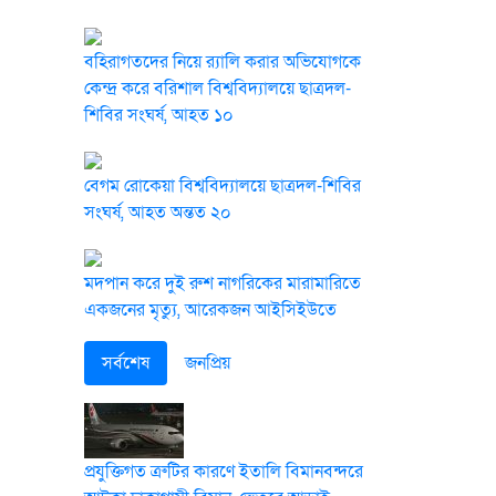
বহিরাগতদের নিয়ে র‍্যালি করার অভিযোগকে
কেন্দ্র করে বরিশাল বিশ্ববিদ্যালয়ে ছাত্রদল-
শিবির সংঘর্ষ, আহত ১০
বেগম রোকেয়া বিশ্ববিদ্যালয়ে ছাত্রদল-শিবির
সংঘর্ষ, আহত অন্তত ২০
মদপান করে দুই রুশ নাগরিকের মারামারিতে
একজনের মৃত্যু, আরেকজন আইসিইউতে
সর্বশেষ
জনপ্রিয়
প্রযুক্তিগত ত্রুটির কারণে ইতালি বিমানবন্দরে