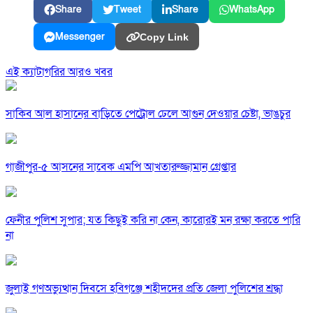
Share
Tweet
Share
WhatsApp
Messenger
Copy Link
এই ক্যাটাগরির আরও খবর
সাকিব আল হাসানের বাড়িতে পেট্রোল ঢেলে আগুন দেওয়ার চেষ্টা, ভাঙচুর
গাজীপুর-৫ আসনের সাবেক এমপি আখতারুজ্জামান গ্রেপ্তার
ফেনীর পুলিশ সুপার; যত কিছুই করি না কেন, কারোরই মন রক্ষা করতে পারি
না
জুলাই গণঅভ্যুত্থান দিবসে হবিগঞ্জে শহীদদের প্রতি জেলা পুলিশের শ্রদ্ধা