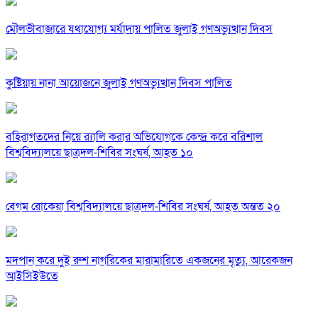
মৌলভীবাজারে যথাযোগ্য মর্যাদায় পালিত জুলাই গণঅভ্যুত্থান দিবস
কুষ্টিয়ায় নানা আয়োজনে জুলাই গণঅভ্যুত্থান দিবস পালিত
বহিরাগতদের নিয়ে র‍্যালি করার অভিযোগকে কেন্দ্র করে বরিশাল
বিশ্ববিদ্যালয়ে ছাত্রদল-শিবির সংঘর্ষ, আহত ১০
বেগম রোকেয়া বিশ্ববিদ্যালয়ে ছাত্রদল-শিবির সংঘর্ষ, আহত অন্তত ২০
মদপান করে দুই রুশ নাগরিকের মারামারিতে একজনের মৃত্যু, আরেকজন
আইসিইউতে