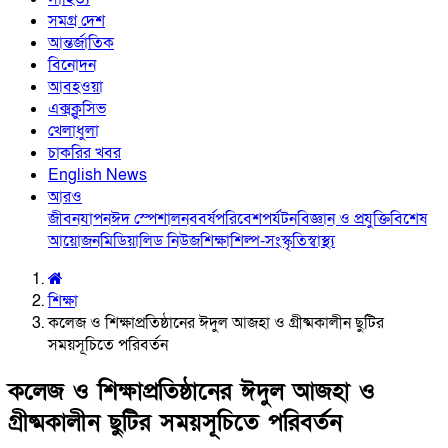
সমগ্র দেশ
আন্তর্জাতিক
বিনোদন
আবহওয়া
এক্সক্লুসিভ
খেলাধুলা
চাকরির খবর
English News
আরও
জীবনযাপন
ঈদ স্পেশাল
নববর্ষ
পরিবেশ
পর্যটন
বিজ্ঞান ও প্রযুক্তি
বিশেষ
আয়োজন
মিডিয়া
লিড নিউজ
শিক্ষা
শিল্প-সংস্কৃতি
স্বাস্থ্য
শিক্ষা
কলেজ ও শিক্ষাপ্রতিষ্ঠানের ঈদুল আজহা ও গ্রীষ্মকালীন ছুটির
সময়সূচিতে পরিবর্তন
কলেজ ও শিক্ষাপ্রতিষ্ঠানের ঈদুল আজহা ও
গ্রীষ্মকালীন ছুটির সময়সূচিতে পরিবর্তন