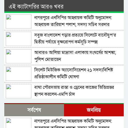
এই ক্যাটাগরির আরও খবর
নাগরপুরে এনসিপির আহ্বায়ক কমিটি অনুমোদন:
আহ্বায়ক তারিয়াশ পলাশ, সদস্য সচিব সরদার
আশরাফ
সবুজ বাংলাদেশ গড়ার প্রত্যয়ে সিলেটে বাবৌযুপ’র
দ্বিতীয় পর্যায়ে বৃক্ষরোপণ কর্মসূচি সম্পন্ন
আবারও আলিয়া মাদ্রাসা এলাকায় সংঘর্ষের আশঙ্কা,
পুলিশ মোতায়েন
সিলেট মিউজিক অ্যাসোসিয়েশন ২১ সদস্যবিশিষ্ট
প্রতিষ্ঠাকালীন কমিটি ঘোষণা
বাঘা পৌরসভায় রাস্তা ও ড্রেনের কাজের ভিত্তিপ্রস্তর
স্থাপন করলেন-এমপি চাঁদ
নিরাপত্তার নিশ্চয়তা পেলে ‘দেশে ফিরতে প্রস্তুত’ সাকিব,
সর্বশেষ
জনপ্রিয়
বিচারের মুখোমুখি হতেও ভয় নেই
নাগরপুরে এনসিপির আহ্বায়ক কমিটি অনুমোদন:
চট্টগ্রামে সাবেক শিক্ষামন্ত্রী নওফেলের বাসভবনে আগুন