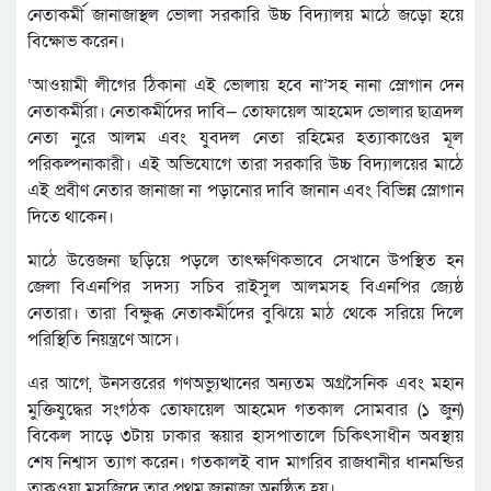
নেতাকর্মী জানাজাস্থল ভোলা সরকারি উচ্চ বিদ্যালয় মাঠে জড়ো হয়ে
বিক্ষোভ করেন।
‘আওয়ামী লীগের ঠিকানা এই ভোলায় হবে না’সহ নানা স্লোগান দেন
নেতাকর্মীরা। নেতাকর্মীদের দাবি— তোফায়েল আহমেদ ভোলার ছাত্রদল
নেতা নুরে আলম এবং যুবদল নেতা রহিমের হত্যাকাণ্ডের মূল
পরিকল্পনাকারী। এই অভিযোগে তারা সরকারি উচ্চ বিদ্যালয়ের মাঠে
এই প্রবীণ নেতার জানাজা না পড়ানোর দাবি জানান এবং বিভিন্ন স্লোগান
দিতে থাকেন।
মাঠে উত্তেজনা ছড়িয়ে পড়লে তাৎক্ষণিকভাবে সেখানে উপস্থিত হন
জেলা বিএনপির সদস্য সচিব রাইসুল আলমসহ বিএনপির জ্যেষ্ঠ
নেতারা। তারা বিক্ষুব্ধ নেতাকর্মীদের বুঝিয়ে মাঠ থেকে সরিয়ে দিলে
পরিস্থিতি নিয়ন্ত্রণে আসে।
এর আগে, উনসত্তরের গণঅভ্যুত্থানের অন্যতম অগ্রসৈনিক এবং মহান
মুক্তিযুদ্ধের সংগঠক তোফায়েল আহমেদ গতকাল সোমবার (১ জুন)
বিকেল সাড়ে ৩টায় ঢাকার স্কয়ার হাসপাতালে চিকিৎসাধীন অবস্থায়
শেষ নিশ্বাস ত্যাগ করেন। গতকালই বাদ মাগ‌রিব রাজধানীর ধানম‌ন্ডির
তাকওয়া মস‌জিদে তার প্রথম জানাজা অনুষ্ঠিত হয়।