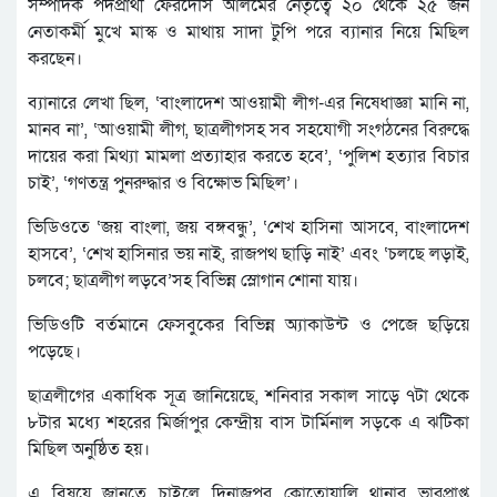
সম্পাদক পদপ্রার্থী ফেরদৌস আলমের নেতৃত্বে ২০ থেকে ২৫ জন
নেতাকর্মী মুখে মাস্ক ও মাথায় সাদা টুপি পরে ব্যানার নিয়ে মিছিল
করছেন।
ব্যানারে লেখা ছিল, ‘বাংলাদেশ আওয়ামী লীগ-এর নিষেধাজ্ঞা মানি না,
মানব না’, ‘আওয়ামী লীগ, ছাত্রলীগসহ সব সহযোগী সংগঠনের বিরুদ্ধে
দায়ের করা মিথ্যা মামলা প্রত্যাহার করতে হবে’, ‘পুলিশ হত্যার বিচার
চাই’, ‘গণতন্ত্র পুনরুদ্ধার ও বিক্ষোভ মিছিল’।
ভিডিওতে ‘জয় বাংলা, জয় বঙ্গবন্ধু’, ‘শেখ হাসিনা আসবে, বাংলাদেশ
হাসবে’, ‘শেখ হাসিনার ভয় নাই, রাজপথ ছাড়ি নাই’ এবং ‘চলছে লড়াই,
চলবে; ছাত্রলীগ লড়বে’সহ বিভিন্ন স্লোগান শোনা যায়।
ভিডিওটি বর্তমানে ফেসবুকের বিভিন্ন অ্যাকাউন্ট ও পেজে ছড়িয়ে
পড়েছে।
ছাত্রলীগের একাধিক সূত্র জানিয়েছে, শনিবার সকাল সাড়ে ৭টা থেকে
৮টার মধ্যে শহরের মির্জাপুর কেন্দ্রীয় বাস টার্মিনাল সড়কে এ ঝটিকা
মিছিল অনুষ্ঠিত হয়।
এ বিষয়ে জানতে চাইলে দিনাজপুর কোতোয়ালি থানার ভারপ্রাপ্ত