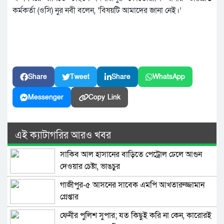
কর্মকর্তা (ওসি) নুর নবী বলেন, ‘বিষয়টি আমাদের জানা নেই।’
Share
Tweet
Share
WhatsApp
Messenger
Copy Link
এই ক্যাটাগরির আরও খবর
সাকিব আল হাসানের বাড়িতে পেট্রোল ঢেলে আগুন
দেওয়ার চেষ্টা, ভাঙচুর
গাজীপুর-৫ আসনের সাবেক এমপি আখতারুজ্জামান
গ্রেপ্তার
ফেনীর পুলিশ সুপার; যত কিছুই করি না কেন, কারোরই