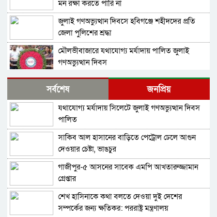
মন রক্ষা করতে পারি না
জুলাই গণঅভ্যুত্থান দিবসে হবিগঞ্জে শহীদদের প্রতি
জেলা পুলিশের শ্রদ্ধা
মৌলভীবাজারে যথাযোগ্য মর্যাদায় পালিত জুলাই
গণঅভ্যুত্থান দিবস
কুষ্টিয়ায় নানা আয়োজনে জুলাই গণঅভ্যুত্থান দিবস
সর্বশেষ
জনপ্রিয়
পালিত
যথাযোগ্য মর্যাদায় সিলেটে জুলাই গণঅভ্যুত্থান দিবস
শেখ হাসিনার বক্তব্য প্রচারে নিষেধাজ্ঞার যৌক্তিকতা
পালিত
নিয়ে রুমিন ফারহানার প্রশ্ন
সাকিব আল হাসানের বাড়িতে পেট্রোল ঢেলে আগুন
শেখ হাসিনাকে অডিও বার্তার সুযোগ দেওয়া ভারতের
দেওয়ার চেষ্টা, ভাঙচুর
‘ডাবল স্ট্যান্ডার্ড’: রিজভী
গাজীপুর-৫ আসনের সাবেক এমপি আখতারুজ্জামান
বহিরাগতদের নিয়ে র‍্যালি করার অভিযোগকে কেন্দ্র
গ্রেপ্তার
করে বরিশাল বিশ্ববিদ্যালয়ে ছাত্রদল-শিবির সংঘর্ষ,
আহত ১০
শেখ হাসিনাকে কথা বলতে দেওয়া দুই দেশের
বেগম রোকেয়া বিশ্ববিদ্যালয়ে ছাত্রদল-শিবির সংঘর্ষ,
সম্পর্কের জন্য ক্ষতিকর: পররাষ্ট্র মন্ত্রণালয়
আহত অন্তত ২০