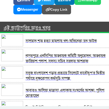
Share
Tweet
Share
WhatsApp
Messenger
Copy Link
এই ক্যাটাগরির আরও খবর
সালমান শাহ হত্যা মামলায় খল-অভিনেতা ডন আটক
নাগরপুরে এনসিপির আহ্বায়ক কমিটি অনুমোদন: আহ্বায়ক
তারিয়াশ পলাশ, সদস্য সচিব সরদার আশরাফ
সবুজ বাংলাদেশ গড়ার প্রত্যয়ে সিলেটে বাবৌযুপ’র দ্বিতীয়
পর্যায়ে বৃক্ষরোপণ কর্মসূচি সম্পন্ন
আবারও আলিয়া মাদ্রাসা এলাকায় সংঘর্ষের আশঙ্কা, পুলিশ
মোতায়েন
সিলেট মিউজিক অ্যাসোসিয়েশন ২১ সদস্যবিশিষ্ট