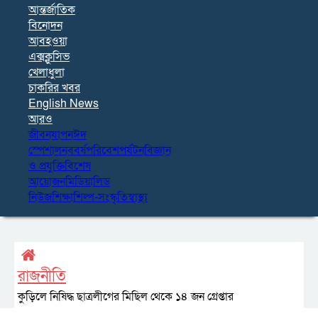
আন্তর্জাতিক
বিনোদন
আবহওয়া
এক্সক্লুসিভ
খেলাধুলা
চাকরির খবর
English News
আরও
জীবনযাপন
ঈদ
স্পেশাল
নববর্ষ
পরিবেশ
পর্যটন
বিজ্ঞান
ও প্রযুক্তি
বিশেষ
আয়োজন
মিডিয়া
লিড
নিউজ
শিক্ষা
শিল্প-সংস্কৃতি
স্বাস্থ্য
রাজনীতি
কুড়িলে নিষিদ্ধ ছাত্রলীগের মিছিল থেকে ১৪ জন গ্রেপ্তার