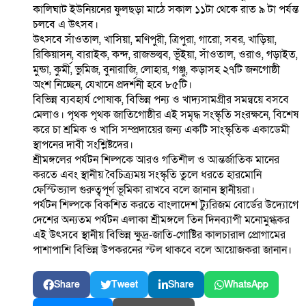
কালিঘাট ইউনিয়নের ফুলছড়া মাঠে সকাল ১১টা থেকে রাত ৯ টা পর্যন্ত
চলবে এ উৎসব।
উৎসবে সাঁওতাল, খাসিয়া, মণিপুরী, ত্রিপুরা, গারো, সবর, খাড়িয়া,
রিকিয়াসন, বারাইক, কন্দ, রাজভল্বব, ভূঁইয়া, সাঁওতাল, ওরাও, গড়াইত,
মুন্ডা, কুর্মী, ভুমিজ, বুনারাজি, লোহার, গঞ্জু, কড়াসহ ২৭টি জনগোষ্ঠী
অংশ নিচ্ছেন, যেখানে প্রদর্শনী হবে ৮৫টি।
বিভিন্ন ব্যবহার্য পোষাক, বিভিন্ন পন্য ও খাদ্যসামগ্রীর সমন্বয়ে বসবে
মেলাও। পৃথক পৃথক জাতিগোষ্ঠীর এই সমৃদ্ধ সংস্কৃতি সংরক্ষনে, বিশেষ
করে চা শ্রমিক ও খাসি সম্প্রদায়ের জন্য একটি সাংস্কৃতিক একাডেমী
স্থাপনের দাবী সংশ্লিষ্টদের।
শ্রীমঙ্গলের পর্যটন শিল্পকে আরও গতিশীল ও আন্তর্জাতিক মানের
করতে এবং স্থানীয় বৈচিত্র্যময় সংস্কৃতি তুলে ধরতে হারমোনি
ফেস্টিভ্যাল গুরুত্বপূর্ণ ভূমিকা রাখবে বলে জানান স্থানীয়রা।
পর্যটন শিল্পকে বিকশিত করতে বাংলাদেশ ট্যুরিজম বোর্ডের উদ্যোগে
দেশের অন্যতম পর্যটন এলাকা শ্রীমঙ্গলে তিন দিনব্যাপী মনোমুগ্ধকর
এই উৎসবে স্থানীয় বিভিন্ন ক্ষুদ্র-জাতি-গোষ্টির কালচারাল প্রোগামের
পাশাপাশি বিভিন্ন উপকরনের স্টল থাকবে বলে আয়োজকরা জানান।
Share
Tweet
Share
WhatsApp