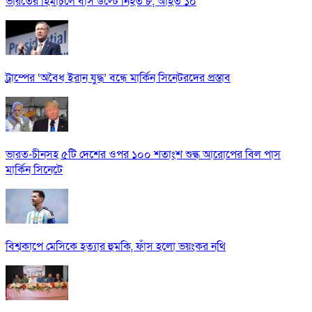
ভারতের হিমাচলে বাস উল্টে নিহত ৮, আহত ১০
ট্রাম্পের ‘অবৈধ ইরান যুদ্ধ’ বন্ধে মার্কিন সিনেটরদের প্রস্তাব
ভারত-চীনসহ ৫টি দেশের ওপর ১০০ শতাংশ শুল্ক আরোপের বিল পাস
মার্কিন সিনেটে
বিশ্বকাপে মেসিকে হত্যার হুমকি, ফাঁস হলো ভয়ংকর নথি