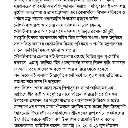
নিতাই রায় চৌধুরী এমপি, বেসামরিক বিমান পরিবহন ও পর্যটন
মন্ত্রণালয়ের প্রতিমন্ত্রী এম রশিদুজ্জামান মিল্লাত এমপি, পররাষ্ট্র মন্ত্রণালয়,
দুর্যোগ ব্যবস্থাপনা ও ত্রাণ মন্ত্রণালয় এবং বেসামরিক বিমান পরিবহন ও
পর্যটন মন্ত্রণালয়ের প্রধানমন্ত্রীর উপদেষ্টা হুমায়ুন কবির,
মৌলভীবাজার-৩ আসনের সংসদ সদস্য নাসের রহমান,
মৌলভীবাজার-৪ আসনের সংসদ সদস্য মুজিবুর রহমান চৌধুরী,
সংস্কৃতি বিষয়ক মন্ত্রণালয়ের সচিব মিজ কানিজ মওলা। উক্ত অনুষ্ঠানে
সভাপতিত্ব করবেন বেসামরিক বিমান পরিবহন ও পর্যটন মন্ত্রণালয়ের
সচিব এনডিসি মিজ ফাহমিদা আখতার।
মৌলভীবাজার জেলার ৭টি উপজেলায় রয়েছে বিভিন্ন ক্ষুদ্র নৃ-গোষ্টীর
বসবাস। এই নৃ- জাতিগোষ্টীর প্রত্যেকেরই রয়েছে নিজস্ব কৃষ্টি, কালচার
ও ভাষা। তবে কালের আবর্তে তা প্রায় হারিয়ে যেতে বসেছে।
অন্যদিকে এই এলাকাটি প্রাকৃতিক সৌন্দর্যে ভরপুর থাকায় প্রতিনিয়ত
সমাগম ঘটে ভ্রমন পিপাসুদের।
দেশ বিদেশ থেকে আসা ভ্রমন পিপাসুদের সাথে বৈচিত্র্যময় এই
জাতিগোষ্টীর কৃষ্টি ও সংস্কৃতির সাথে পরিচয় করিয়ে দিতে শ্রীমঙ্গল
উপজেলা প্রশাসন এর সহয়োগীতায় ও বাংলাদেশ ট্যুরিজম বোর্ডের
উদ্যোগে ২য় বারের মতো শ্রীমঙ্গলে অনুষ্ঠিত হতে যাচ্ছে তিন দিনব্যাপী
“হারমোনি উৎসব”। যা বর্ষাকালেও শ্রীমঙ্গলের রুপ দর্শনে পর্যটকদের
উৎসাহিত করতে এটিকে বর্ষা উদযাপন হারমোনি উৎসব বলেও
আয়োজকরা অভিহিত করেন। আগামী ১৯, ২০ ও ২১ জুন শ্রীমঙ্গল