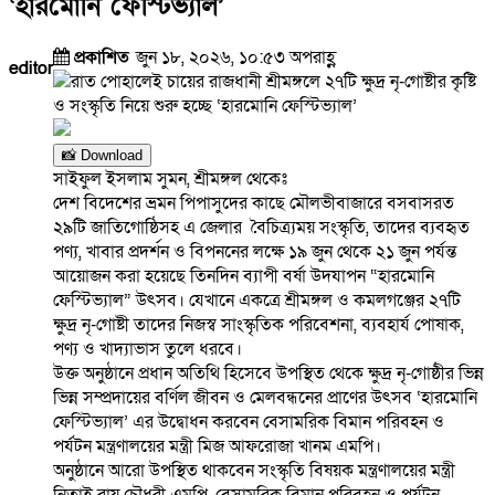
‘হারমোনি ফেস্টিভ্যাল’
প্রকাশিত
জুন ১৮, ২০২৬, ১০:৫৩ অপরাহ্ণ
editor
📸 Download
সাইফুল ইসলাম সুমন, শ্রীমঙ্গল থেকেঃ
দেশ বিদেশের ভ্রমন পিপাসুদের কাছে মৌলভীবাজারে বসবাসরত
২৯টি জাতিগোষ্ঠিসহ এ জেলার বৈচিত্র্যময় সংস্কৃতি, তাদের ব্যবহৃত
পণ্য, খাবার প্রদর্শন ও বিপননের লক্ষে ১৯ জুন থেকে ২১ জুন পর্যন্ত
আয়োজন করা হয়েছে তিনদিন ব্যাপী বর্ষা উদযাপন “হারমোনি
ফেস্টিভ্যাল” উৎসব। যেখানে একত্রে শ্রীমঙ্গল ও কমলগঞ্জের ২৭টি
ক্ষুদ্র নৃ-গোষ্টী তাদের নিজস্ব সাংস্কৃতিক পরিবেশনা, ব্যবহার্য পোষাক,
পণ্য ও খাদ্যাভাস তুলে ধরবে।
উক্ত অনুষ্ঠানে প্রধান অতিথি হিসেবে উপস্থিত থেকে ক্ষুদ্র নৃ-গোষ্ঠীর ভিন্ন
ভিন্ন সম্প্রদায়ের বর্ণিল জীবন ও মেলবন্ধনের প্রাণের উৎসব ‘হারমোনি
ফেস্টিভ্যাল’ এর উদ্বোধন করবেন বেসামরিক বিমান পরিবহন ও
পর্যটন মন্ত্রণালয়ের মন্ত্রী মিজ আফরোজা খানম এমপি।
অনুষ্ঠানে আরো উপস্থিত থাকবেন সংস্কৃতি বিষয়ক মন্ত্রণালয়ের মন্ত্রী