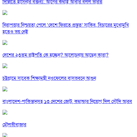
দিল্লিতে হাসিনার বক্তব্য: আগের কথাই আবার বলল ভারত
নিরাপত্তার নিশ্চয়তা পেলে ‘দেশে ফিরতে প্রস্তুত’ সাকিব, বিচারের মুখোমুখি
হতেও ভয় নেই
দেশের ২৩তম রাষ্ট্রপতি কে হচ্ছেন? আলোচনায় আছেন কারা?
চট্টগ্রামে সাবেক শিক্ষামন্ত্রী নওফেলের বাসভবনে আগুন
বাংলাদেশ-পাকিস্তানসহ ১৩ দেশের জোট, কমান্ডার নিয়োগ দিল সৌদি আরব
মৌলভীবাজার