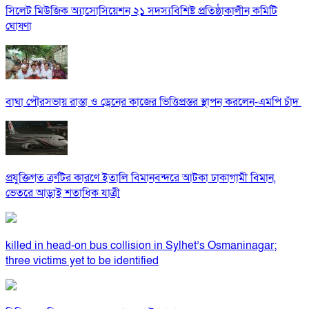
সিলেট মিউজিক অ্যাসোসিয়েশন ২১ সদস্যবিশিষ্ট প্রতিষ্ঠাকালীন কমিটি
ঘোষণা
বাঘা পৌরসভায় রাস্তা ও ড্রেনের কাজের ভিত্তিপ্রস্তর স্থাপন করলেন-এমপি চাঁদ
প্রযুক্তিগত ত্রুটির কারণে ইতালি বিমানবন্দরে আটকা ঢাকাগামী বিমান,
ভেতরে আড়াই শতাধিক যাত্রী
killed in head-on bus collision in Sylhet’s Osmaninagar;
three victims yet to be identified