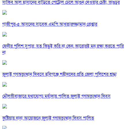
সাকিব আল হাসানের বাড়িতে পেট্রোল ঢেলে আগুন দেওয়ার চেষ্টা, ভাঙচুর
গাজীপুর-৫ আসনের সাবেক এমপি আখতারুজ্জামান গ্রেপ্তার
ফেনীর পুলিশ সুপার; যত কিছুই করি না কেন, কারোরই মন রক্ষা করতে পারি
না
জুলাই গণঅভ্যুত্থান দিবসে হবিগঞ্জে শহীদদের প্রতি জেলা পুলিশের শ্রদ্ধা
মৌলভীবাজারে যথাযোগ্য মর্যাদায় পালিত জুলাই গণঅভ্যুত্থান দিবস
কুষ্টিয়ায় নানা আয়োজনে জুলাই গণঅভ্যুত্থান দিবস পালিত