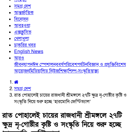
সমগ্র দেশ
আন্তর্জাতিক
বিনোদন
আবহওয়া
এক্সক্লুসিভ
খেলাধুলা
চাকরির খবর
English News
আরও
জীবনযাপন
ঈদ স্পেশাল
নববর্ষ
পরিবেশ
পর্যটন
বিজ্ঞান ও প্রযুক্তি
বিশেষ
আয়োজন
মিডিয়া
লিড নিউজ
শিক্ষা
শিল্প-সংস্কৃতি
স্বাস্থ্য
সমগ্র দেশ
রাত পোহালেই চায়ের রাজধানী শ্রীমঙ্গলে ২৭টি ক্ষুদ্র নৃ-গোষ্টীর কৃষ্টি ও
সংস্কৃতি নিয়ে শুরু হচ্ছে ‘হারমোনি ফেস্টিভ্যাল’
রাত পোহালেই চায়ের রাজধানী শ্রীমঙ্গলে ২৭টি
ক্ষুদ্র নৃ-গোষ্টীর কৃষ্টি ও সংস্কৃতি নিয়ে শুরু হচ্ছে