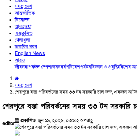
সমগ্র দেশ
আন্তর্জাতিক
বিনোদন
আবহওয়া
এক্সক্লুসিভ
খেলাধুলা
চাকরির খবর
English News
আরও
জীবনযাপন
ঈদ স্পেশাল
নববর্ষ
পরিবেশ
পর্যটন
বিজ্ঞান ও প্রযুক্তি
বিশেষ 
সমগ্র দেশ
শেরপুরে বস্তা পরিবর্তনের সময় ৩৩ টন সরকারি চাল জব্দ, একজন আট
শেরপুরে বস্তা পরিবর্তনের সময় ৩৩ টন সরকারি
প্রকাশিত
জুন ১৯, ২০২৬, ০৩:৪২ অপরাহ্ণ
editor