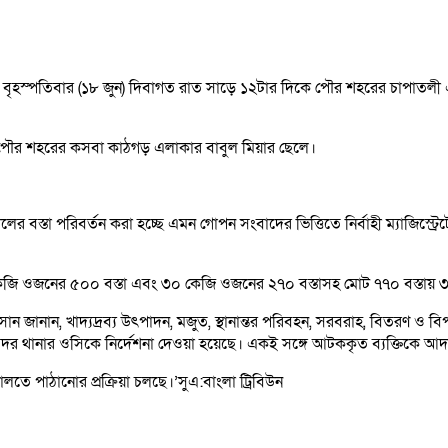
শ। বৃহস্পতিবার (১৮ জুন) দিবাগত রাত সাড়ে ১২টার দিকে পৌর শহরের চাপাতলী 
 পৌর শহরের কসবা কাঠগড় এলাকার বাবুল মিয়ার ছেলে।
র বস্তা পরিবর্তন করা হচ্ছে এমন গোপন সংবাদের ভিত্তিতে নির্বাহী ম্যাজিস্ট
 কেজি ওজনের ৫০০ বস্তা এবং ৩০ কেজি ওজনের ২৭০ বস্তাসহ মোট ৭৭০ বস্তায়
াসান জানান, খাদ্যদ্রব্য উৎপাদন, মজুত, স্থানান্তর পরিবহন, সরবরাহ, বিতরণ
দর থানার ওসিকে নির্দেশনা দেওয়া হয়েছে। একই সঙ্গে আটককৃত ব্যক্তিকে আদা
ে পাঠানোর প্রক্রিয়া চলছে।’সুএ:বাংলা ট্রিবিউন