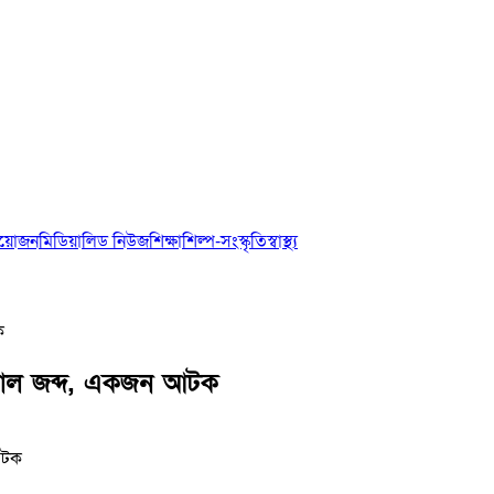
আয়োজন
মিডিয়া
লিড নিউজ
শিক্ষা
শিল্প-সংস্কৃতি
স্বাস্থ্য
ক
 চাল জব্দ, একজন আটক