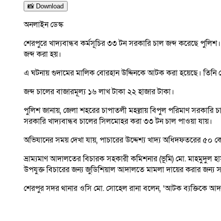
📸 Download
অনলাইন ডেস্ক
শেরপুরে খাদ্যবান্ধব কর্মসূচির ৩৩ টন সরকারি চাল জব্দ করেছে পুলি
জব্দ করা হয়।
এ ঘটনায় গুদামের মালিক বোরহান উদ্দিনকে আটক করা হয়েছে। তিনি
জব্দ চালের বাজারমূল্য ১৬ লাখ টাকা ২২ হাজার টাকা।
পুলিশ জানায়, জেলা শহরের চাপাতলী মহল্লায় বিপুল পরিমাণ সরকারি চালে
সরকারি খাদ্যবান্ধব চালের সিলমোহর করা ৩৩ টন চাল পাওয়া যায়।
অভিযানের সময় দেখা যায়, পাচারের উদ্দেশ্য খাদ্য অধিদফতরের ৫০
ভ্রাম্যমাণ আদালতের বিচারক সহকারী কমিশনার (ভূমি) মো. মাহমুদুল হ
উপযুক্ত বিচারের জন্য জুডিশিয়াল আদালতে মামলা দায়ের করার জন্য স
শেরপুর সদর থানার ওসি মো. সোহেল রানা বলেন, ‘আটক ব্যক্তিকে আদালত