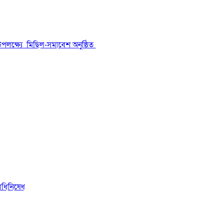
উপলক্ষ্যে মিছিল-সমাবেশ অনুষ্ঠিত
িধিনিষেধ