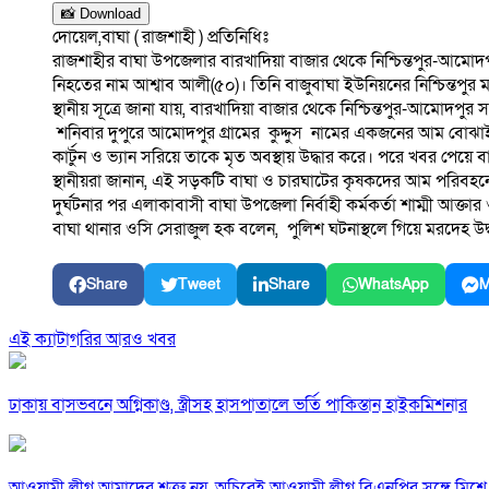
📸 Download
দোয়েল,বাঘা ( রাজশাহী ) প্রতিনিধিঃ
রাজশাহীর বাঘা উপজেলার বারখাদিয়া বাজার থেকে নিশ্চিন্তপুর-আমোদপু
নিহতের নাম আশ্বাব আলী(৫০)। তিনি বাজুবাঘা ইউনিয়নের নিশ্চিন্তপুর
স্থানীয় সূত্রে জানা যায়, বারখাদিয়া বাজার থেকে নিশ্চিন্তপুর-আমোদপু
শনিবার দুপুরে আমোদপুর গ্ৰামের কুদ্দুস নামের একজনের আম বোঝাই ভ্
কার্টুন ও ভ্যান সরিয়ে তাকে মৃত অবস্থায় উদ্ধার করে। পরে খবর পেয়ে
স্থানীয়রা জানান, এই সড়কটি বাঘা ও চারঘাটের কৃষকদের আম পরিবহনের 
দুর্ঘটনার পর এলাকাবাসী বাঘা উপজেলা নির্বাহী কর্মকর্তা শাম্মী আক্তার ও
বাঘা থানার ওসি সেরাজুল হক বলেন, পুলিশ ঘটনাস্থলে গিয়ে মরদেহ উদ্
Share
Tweet
Share
WhatsApp
M
এই ক্যাটাগরির আরও খবর
ঢাকায় বাসভবনে অগ্নিকাণ্ড, স্ত্রীসহ হাসপাতালে ভর্তি পাকিস্তান হাইকমিশনার
আওয়ামী লীগ আমাদের শত্রু নয়, অচিরেই আওয়ামী লীগ বিএনপির সঙ্গে মিশে 