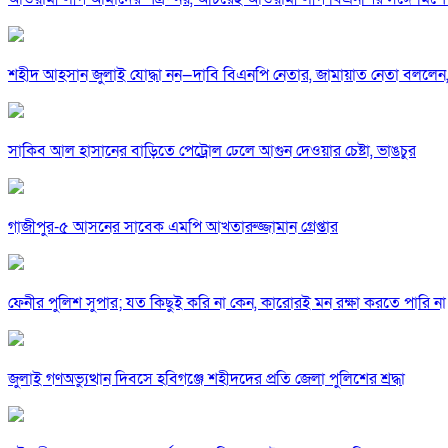
শহীদ আহসান জুলাই যোদ্ধা নন—দাবি বিএনপি নেতার, জামায়াত নেতা বললেন,
সাকিব আল হাসানের বাড়িতে পেট্রোল ঢেলে আগুন দেওয়ার চেষ্টা, ভাঙচুর
গাজীপুর-৫ আসনের সাবেক এমপি আখতারুজ্জামান গ্রেপ্তার
ফেনীর পুলিশ সুপার; যত কিছুই করি না কেন, কারোরই মন রক্ষা করতে পারি না
জুলাই গণঅভ্যুত্থান দিবসে হবিগঞ্জে শহীদদের প্রতি জেলা পুলিশের শ্রদ্ধা