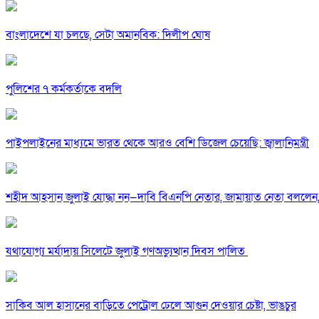
বাংলাদেশে যা চলছে, সেটা অমানবিক: দিলীপ ঘোষ
পুলিশের ৭ কর্মকর্তাকে বদলি
পাইপলাইনের মাধ্যমে ভারত থেকে আরও বেশি ডিজেল চেয়েছি: জ্বালানিমন্ত্রী
শহীদ আহসান জুলাই যোদ্ধা নন—দাবি বিএনপি নেতার, জামায়াত নেতা বললেন,
যথাযোগ্য মর্যাদায় সিলেটে জুলাই গণঅভ্যুত্থান দিবস পালিত
সাকিব আল হাসানের বাড়িতে পেট্রোল ঢেলে আগুন দেওয়ার চেষ্টা, ভাঙচুর