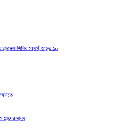
য়ে ছাত্রদল-শিবির সংঘর্ষ, আহত ১০
সিইউতে
 গ্রামের মানুষ