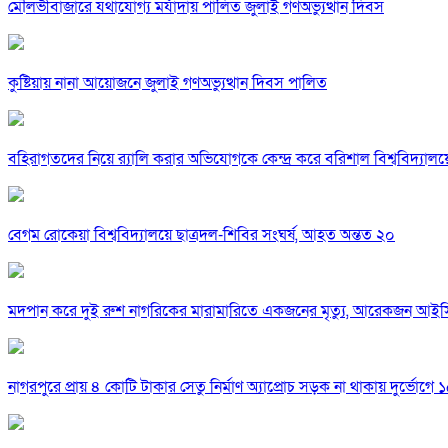
মৌলভীবাজারে যথাযোগ্য মর্যাদায় পালিত জুলাই গণঅভ্যুত্থান দিবস
কুষ্টিয়ায় নানা আয়োজনে জুলাই গণঅভ্যুত্থান দিবস পালিত
বহিরাগতদের নিয়ে র‍্যালি করার অভিযোগকে কেন্দ্র করে বরিশাল বিশ্ববিদ্যাল
বেগম রোকেয়া বিশ্ববিদ্যালয়ে ছাত্রদল-শিবির সংঘর্ষ, আহত অন্তত ২০
মদপান করে দুই রুশ নাগরিকের মারামারিতে একজনের মৃত্যু, আরেকজন আই
নাগরপুরে প্রায় ৪ কোটি টাকার সেতু নির্মাণ অ্যাপ্রোচ সড়ক না থাকায় দুর্ভোগে ১৫