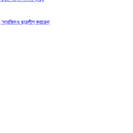
 ‘সারজিসও ছাত্রলীগ করতেন’