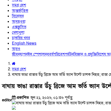
সমগ্র দেশ
আন্তর্জাতিক
বিনোদন
আবহওয়া
এক্সক্লুসিভ
খেলাধুলা
চাকরির খবর
English News
আরও
জীবনযাপন
ঈদ স্পেশাল
নববর্ষ
পরিবেশ
পর্যটন
বিজ্ঞান ও প্রযুক্তি
বিশেষ 
সমগ্র দেশ
বাঘায় ভাঙা রাস্তার উঁচু ব্রিজে আম ভর্তি ভ্যান উল্টে চালক নিহত; রাস
বাঘায় ভাঙা রাস্তার উঁচু ব্রিজে আম ভর্তি ভ্যান 
প্রকাশিত
জুন ২১, ২০২৬, ০১:৩৬ পূর্বাহ্ণ
editor