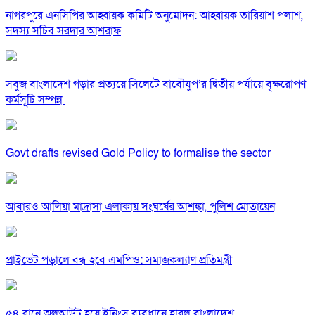
নাগরপুরে এনসিপির আহ্বায়ক কমিটি অনুমোদন: আহ্বায়ক তারিয়াশ পলাশ,
সদস্য সচিব সরদার আশরাফ
সবুজ বাংলাদেশ গড়ার প্রত্যয়ে সিলেটে বাবৌযুপ’র দ্বিতীয় পর্যায়ে বৃক্ষরোপণ
কর্মসূচি সম্পন্ন
Govt drafts revised Gold Policy to formalise the sector
আবারও আলিয়া মাদ্রাসা এলাকায় সংঘর্ষের আশঙ্কা, পুলিশ মোতায়েন
প্রাইভেট পড়ালে বন্ধ হবে এমপিও: সমাজকল্যাণ প্রতিমন্ত্রী
৫৪ রানে অলআউট হয়ে ইনিংস ব্যবধানে হারল বাংলাদেশ