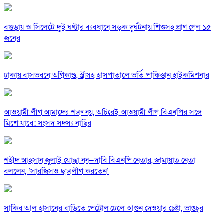
বগুড়ায় ও সিলেটে দুই ঘণ্টার ব্যবধানে সড়ক দুর্ঘটনায় শিশুসহ প্রাণ গেল ১৫
জনের
ঢাকায় বাসভবনে অগ্নিকাণ্ড, স্ত্রীসহ হাসপাতালে ভর্তি পাকিস্তান হাইকমিশনার
আওয়ামী লীগ আমাদের শত্রু নয়, অচিরেই আওয়ামী লীগ বিএনপির সঙ্গে
মিশে যাবে: সংসদ সদস্য নাছির
শহীদ আহসান জুলাই যোদ্ধা নন—দাবি বিএনপি নেতার, জামায়াত নেতা
বললেন, ‘সারজিসও ছাত্রলীগ করতেন’
সাকিব আল হাসানের বাড়িতে পেট্রোল ঢেলে আগুন দেওয়ার চেষ্টা, ভাঙচুর