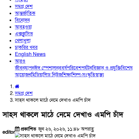
সমগ্র দেশ
আন্তর্জাতিক
বিনোদন
আবহওয়া
এক্সক্লুসিভ
খেলাধুলা
চাকরির খবর
English News
আরও
জীবনযাপন
ঈদ স্পেশাল
নববর্ষ
পরিবেশ
পর্যটন
বিজ্ঞান ও প্রযুক্তি
বিশেষ
আয়োজন
মিডিয়া
লিড নিউজ
শিক্ষা
শিল্প-সংস্কৃতি
স্বাস্থ্য
সমগ্র দেশ
সাহস থাকলে মাঠে নেমে দেখাও এমপি চাঁদ
সাহস থাকলে মাঠে নেমে দেখাও এমপি চাঁদ
প্রকাশিত
জুন ২৬, ২০২৬, ১১:৪৮ অপরাহ্ণ
editor