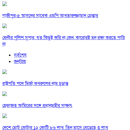
গাজীপুর-৫ আসনের সাবেক এমপি আখতারুজ্জামান গ্রেপ্তার
ফেনীর পুলিশ সুপার; যত কিছুই করি না কেন, কারোরই মন রক্ষা করতে পারি
না
সর্বশেষ
জনপ্রিয়
রাষ্ট্রপতি পদে মির্জা ফখরুলের নাম চূড়ান্ত
হেফাজত আমিরের সঙ্গে প্রধানমন্ত্রীর সাক্ষাৎ
দেশে মোট ভোটার ১২ কোটি ৮৬ লাখ, তিন মাসে বেড়েছে ৩ লাখ