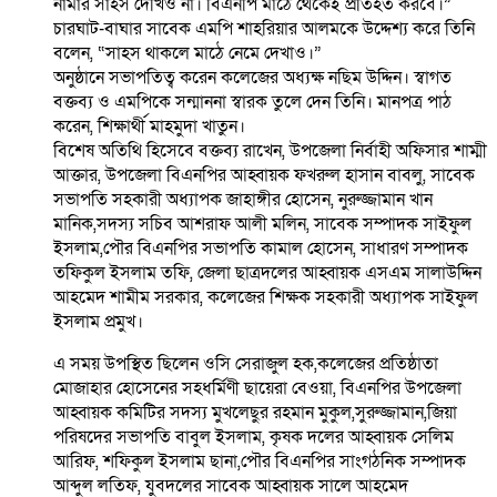
নামার সাহস দেখিও না। বিএনপি মাঠে থেকেই প্রতিহত করবে।”
চারঘাট-বাঘার সাবেক এমপি শাহরিয়ার আলমকে উদ্দেশ্য করে তিনি
বলেন, “সাহস থাকলে মাঠে নেমে দেখাও।”
অনুষ্ঠানে সভাপতিত্ব করেন কলেজের অধ্যক্ষ নছিম উদ্দিন। স্বাগত
বক্তব্য ও এমপিকে সন্মাননা স্বারক তুলে দেন তিনি। মানপত্র পাঠ
করেন, শিক্ষার্থী মাহমুদা খাতুন।
বিশেষ অতিথি হিসেবে বক্তব্য রাখেন, উপজেলা নির্বাহী অফিসার শাম্মী
আক্তার, উপজেলা বিএনপির আহ্বায়ক ফখরুল হাসান বাবলু, সাবেক
সভাপতি সহকারী অধ্যাপক জাহাঙ্গীর হোসেন, নুরুজ্জামান খান
মানিক,সদস্য সচিব আশরাফ আলী মলিন, সাবেক সম্পাদক সাইফুল
ইসলাম,পৌর বিএনপির সভাপতি কামাল হোসেন, সাধারণ সম্পাদক
তফিকুল ইসলাম তফি, জেলা ছাত্রদলের আহ্বায়ক এসএম সালাউদ্দিন
আহমেদ শামীম সরকার, কলেজের শিক্ষক সহকারী অধ্যাপক সাইফুল
ইসলাম প্রমুখ।
এ সময় উপস্থিত ছিলেন ওসি সেরাজুল হক,কলেজের প্রতিষ্ঠাতা
মোজাহার হোসেনের সহধর্মিণী ছায়েরা বেওয়া, বিএনপির উপজেলা
আহ্বায়ক কমিটির সদস্য মুখলেছুর রহমান মুকুল,সুরুজ্জামান,জিয়া
পরিষদের সভাপতি বাবুল ইসলাম, কৃষক দলের আহ্বায়ক সেলিম
আরিফ, শফিকুল ইসলাম ছানা,পৌর বিএনপির সাংগঠনিক সম্পাদক
আব্দুল লতিফ, যুবদলের সাবেক আহ্বায়ক সালে আহমেদ