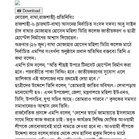
📸 Download
দোয়েল, বাঘা,রাজশাহী) প্রতিনিধিঃ
রাজশাহী-৬ (চারঘাট-বাঘা) আসনের নির্বাচিত সংসদ সদস্য আবু সাইদ
চাঁদ বাঘার মোজাহার হোসেন মহিলা ডিগ্রি কলেজ জাতীয়করণ ও ছাত্রী
হোস্টেল নির্মাণের আশ্বাস দিয়েছেন।
শুক্রবার (২৬ জুন ) বাঘা মোজাহার হোসেন মহিলা ডিগ্রি কলেজ মাঠে
নির্বাচিত এমপির সংবর্ধনা অনুষ্ঠানে প্রধান অতিথির বক্তব্যে তিনি এ
কথা বলেন।
এমপি চাঁদ বলেন, “অতি শীঘ্রই উপরে টিনসেট হোস্টেল নির্মাণ করা
হবে। পরবর্তীতে পাকা বিল্ডিং হবে। জাতীয়করণের সুযোগ এলে
তালিকায় এই কলেজের নাম প্রথমেই দেয়া হবে।”
ছাত্রীদের উদ্দেশে তিনি বলেন, “তোমরাই জাতির ভবিষ্যৎ। লেখাপড়ায়
মনোযোগী হও। এখন উপজেলা, জেলা, মন্ত্রণালয়ে মহিলা ইউএনও,
ডিসি, উপসচিব, যুগ্ম সচিব আছে। তোমরাও পারবে।” কৃষকের সমস্যা
সমাধানেরও আশ্বাস দেন তিনি।
রাজনৈতিক প্রসঙ্গে এমপি বলেন, “দেশের স্বার্থে জামায়াতে ইসলামকে
সাথে নিয়ে কাজ করতে চাই। তবুও কার্যক্রম নিষিদ্ধ ঘোষিত আওয়ামী
লীগকে কোনোভাবেই মাঠে নামতে দেওয়া হবে না। আওয়ামী লীগকে
উদ্দেশ্য করে বলেন,ভারত থেকে শেখ হাসিনা হুকুম দিলেও মাঠে