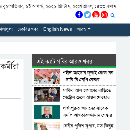
বৃহস্পতিবার, ৬ই আগস্ট, ২০২৬ খ্রিস্টাব্দ, ২২শে শ্রাবণ, ১৪৩৩ বঙ্গাব্দ
েলাধুলা
চাকরির খবর
English News
আরও
এই ক্যাটাগরির আরও খবর
র্মীরা
শহীদ আহসান জুলাই যোদ্ধা নন
—দাবি বিএনপি নেতার,
জামায়াত নেতা বললেন,
সাকিব আল হাসানের বাড়িতে
‘সারজিসও ছাত্রলীগ করতেন’
পেট্রোল ঢেলে আগুন দেওয়ার
চেষ্টা, ভাঙচুর
গাজীপুর-৫ আসনের সাবেক
এমপি আখতারুজ্জামান গ্রেপ্তার
ফেনীর পুলিশ সুপার; যত কিছুই