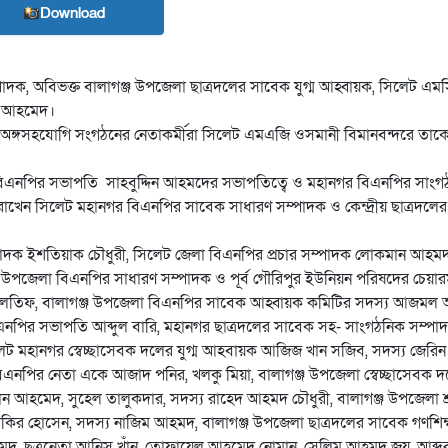
Download
পাদক, অবিভক্ত বালাগঞ্জ উপজেলা ছাত্রদলের সাবেক যুগ্ম আহ্বায়ক, সিলেট এম
ান আহমেদ।
 অঙ্গসহযোগি সংগঠনের নেতাকর্মীরা সিলেট এমএজি ওসমানী বিমানবন্দরে তাকে
বিএনপির সভাপতি সাহবুদ্দিন আহমদের সভাপতিত্বে ও মহানগর বিএনপির সাংগ
 রাখেন সিলেট মহানগর বিএনপির সাবেক সাধারণ সম্পাদক ও কেন্দ্রীয় ছাত্রদলে
পাদক ইশতিয়াক চৌধুরী, সিলেট জেলা বিএনপির প্রচার সম্পাদক লোকমান আহমদ,
 উপজেলা বিএনপির সাধারণ সম্পাদক ও পূর্ব গৌরিপুর ইউনিয়ন পরিষদের চেয়ার
ুল লতিফ, বালাগঞ্জ উপজেলা বিএনপির সাবেক আহ্বায়ক কমিটির সদস্য আজমল 
এনপির সভাপতি আব্দুল বারি, মহানগর ছাত্রদলের সাবেক সহ- সাংগঠনিক সম্পাদ
েট মহানগর স্বেচ্ছাসেবক দলের যুগ্ম আহবায়ক আজিজ খান সজিব, সদস্য জেরি
এনপির নেতা একে আজাদ পনির, খলকু মিয়া, বালাগঞ্জ উপজেলা স্বেচ্ছাসেবক দ
ন আহমেদ, সুহেল তালুকদার, সদস্য রাহেদ আহমদ চৌধুরী, বালাগঞ্জ উপজেলা শ
াকির হোসেন, সদস্য নাজিম আহমদ, বালাগঞ্জ উপজেলা ছাত্রদলের সাবেক গণশিক
হমদ, ছত্রনেতা আনিস খাঁন, তোফায়েল আহমেদ নোমান, সেলিম আহমদ জয়, আব্দুর