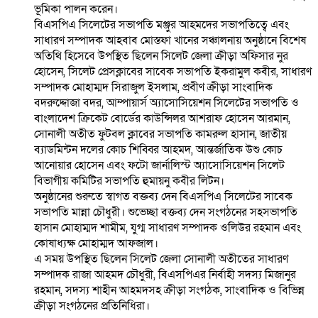
ভূমিকা পালন করেন।
বিএসপিএ সিলেটের সভাপতি মঞ্জুর আহমদের সভাপতিত্বে এবং
সাধারণ সম্পাদক আহবাব মোস্তফা খানের সঞ্চালনায় অনুষ্ঠানে বিশেষ
অতিথি হিসেবে উপস্থিত ছিলেন সিলেট জেলা ক্রীড়া অফিসার নুর
হোসেন, সিলেট প্রেসক্লাবের সাবেক সভাপতি ইকরামুল কবীর, সাধারণ
সম্পাদক মোহাম্মদ সিরাজুল ইসলাম, প্রবীণ ক্রীড়া সাংবাদিক
বদরুদ্দোজা বদর, আম্পায়ার্স অ্যাসোসিয়েশন সিলেটের সভাপতি ও
বাংলাদেশ ক্রিকেট বোর্ডের কাউন্সিলর আশরাফ হোসেন আরমান,
সোনালী অতীত ফুটবল ক্লাবের সভাপতি কামরুল হাসান, জাতীয়
ব্যাডমিন্টন দলের কোচ শিব্বির আহমদ, আন্তর্জাতিক উশু কোচ
আনোয়ার হোসেন এবং ফটো জার্নালিস্ট অ্যাসোসিয়েশন সিলেট
বিভাগীয় কমিটির সভাপতি হুমায়নু কবীর লিটন।
অনুষ্ঠানের শুরুতে স্বাগত বক্তব্য দেন বিএসপিএ সিলেটের সাবেক
সভাপতি মান্না চৌধুরী। শুভেচ্ছা বক্তব্য দেন সংগঠনের সহসভাপতি
হাসান মোহাম্মদ শামীম, যুগ্ম সাধারণ সম্পাদক ওলিউর রহমান এবং
কোষাধ্যক্ষ মোহাম্মদ আফজাল।
এ সময় উপস্থিত ছিলেন সিলেট জেলা সোনালী অতীতের সাধারণ
সম্পাদক রাজা আহমদ চৌধুরী, বিএসপিএর নির্বাহী সদস্য মিজানুর
রহমান, সদস্য শাহীন আহমদসহ ক্রীড়া সংগঠক, সাংবাদিক ও বিভিন্ন
ক্রীড়া সংগঠনের প্রতিনিধিরা।