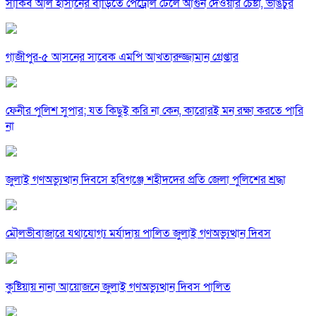
সাকিব আল হাসানের বাড়িতে পেট্রোল ঢেলে আগুন দেওয়ার চেষ্টা, ভাঙচুর
গাজীপুর-৫ আসনের সাবেক এমপি আখতারুজ্জামান গ্রেপ্তার
ফেনীর পুলিশ সুপার; যত কিছুই করি না কেন, কারোরই মন রক্ষা করতে পারি
না
জুলাই গণঅভ্যুত্থান দিবসে হবিগঞ্জে শহীদদের প্রতি জেলা পুলিশের শ্রদ্ধা
মৌলভীবাজারে যথাযোগ্য মর্যাদায় পালিত জুলাই গণঅভ্যুত্থান দিবস
কুষ্টিয়ায় নানা আয়োজনে জুলাই গণঅভ্যুত্থান দিবস পালিত