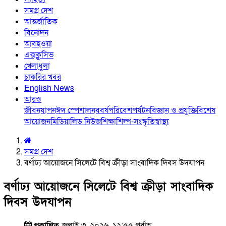
সমগ্র দেশ
আন্তর্জাতিক
বিনোদন
আবহওয়া
এক্সক্লুসিভ
খেলাধুলা
চাকরির খবর
English News
আরও
জীবনযাপন
ঈদ স্পেশাল
নববর্ষ
পরিবেশ
পর্যটন
বিজ্ঞান ও প্রযুক্তি
বিশেষ
আয়োজন
মিডিয়া
লিড নিউজ
শিক্ষা
শিল্প-সংস্কৃতি
স্বাস্থ্য
সমগ্র দেশ
বর্ণাঢ্য আয়োজনে সিলেটে বিশ্ব ক্রীড়া সাংবাদিক দিবস উদযাপন
বর্ণাঢ্য আয়োজনে সিলেটে বিশ্ব ক্রীড়া সাংবাদিক
দিবস উদযাপন
প্রকাশিত
জুলাই ৩, ২০২৬, ১২:৫৫ পূর্বাহ্ণ