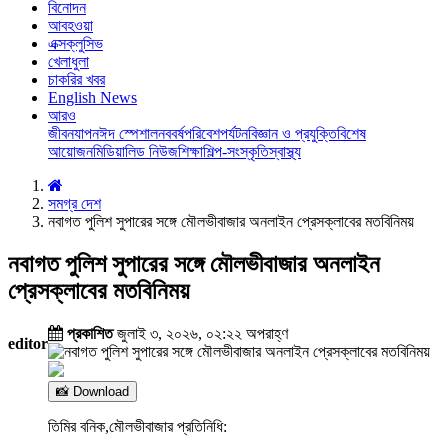
বিনোদন
আবহওয়া
এক্সক্লুসিভ
খেলাধুলা
চাকরির খবর
English News
আরও
জীবনযাপন
ঈদ স্পেশাল
নববর্ষ
পরিবেশ
পর্যটন
বিজ্ঞান ও প্রযুক্তি
বিশেষ
আয়োজন
মিডিয়া
লিড নিউজ
শিক্ষা
শিল্প-সংস্কৃতি
স্বাস্থ্য
সমগ্র দেশ
নবাগত পুলিশ সুপারের সঙ্গে মৌলভীবাজার অনলাইন প্রেসক্লাবের মতবিনিময়
নবাগত পুলিশ সুপারের সঙ্গে মৌলভীবাজার অনলাইন
প্রেসক্লাবের মতবিনিময়
প্রকাশিত
জুলাই ৩, ২০২৬, ০২:২২ অপরাহ্ণ
editor
📸 Download
তিমির বনিক,মৌলভীবাজার প্রতিনিধি: