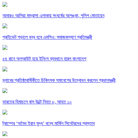
আবারও আলিয়া মাদ্রাসা এলাকায় সংঘর্ষের আশঙ্কা, পুলিশ মোতায়েন
প্রাইভেট পড়ালে বন্ধ হবে এমপিও: সমাজকল্যাণ প্রতিমন্ত্রী
৫৪ রানে অলআউট হয়ে ইনিংস ব্যবধানে হারল বাংলাদেশ
ড্যাবের প্রতিষ্ঠাবার্ষিকীতে চিকিৎসক সমাবেশের উদ্বোধন করলেন প্রধানমন্ত্রী
ভারতের হিমাচলে বাস উল্টে নিহত ৮, আহত ১০
ট্রাম্পের ‘অবৈধ ইরান যুদ্ধ’ বন্ধে মার্কিন সিনেটরদের প্রস্তাব