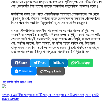
খোলামেলা বক্তব্য শুনে সন্তোষ প্রকাশ করেন পুলিশ সুপার মো. মনিরুল ইসলাম
এবং জেলাবাসীর নিরাপত্তায় সকলের আন্তরিক সহযোগিতা প্রত্যাশা করেন।
মতবিনিময় সভার শেষ পর্যায়ে মৌলভীবাজার অনলাইন প্রেসক্লাবের পক্ষ থেকে
পুলিশ সুপার মো. মনিরুল ইসলামের হাতে মৌলভীবাজার অনলাইন প্রেসক্লাবের
বিশেষ প্রকাশনা স্মরণিকা “মুক্তবলি” তুলে দেন সাংবাদিক নেতৃবৃন্দ।
এসময় মৌলভীবাজার অনলাইন প্রেসক্লাবের সভাপতি খালেদ চৌধুরী, সহ-
সভাপতি ও সাপ্তাহিক কমলকুঁড়ি পত্রিকার সম্পাদক পিন্টু দেবনাথ, সহ-সভাপতি
জোসেপ আলী চৌধুরী, সহসভাপতি, অঞ্জন প্রসাদ রায় চৌধুরী, সাধারণ সম্পাদক
মো: মশাহিদ আহমদ, রিপন আহমদ, সাংবাদিক আব্দুল বাছিত খান, চিনু রঞ্জন
তালুকদারসহ অন্যান্য সাংবাদিক সংগঠন ও জেলা পুলিশের ঊর্ধ্বতন কর্মকর্তাবৃন্দ
এবং জেলায় কর্মরত বিভিন্ন গণমাধ্যমের সাংবাদিকরা উপস্থিত ছিলেন।
Share
Tweet
Share
WhatsApp
Messenger
Copy Link
এই ক্যাটাগরির আরও খবর
নাগরপুরে এনসিপির আহ্বায়ক কমিটি অনুমোদন: আহ্বায়ক তারিয়াশ পলাশ, সদস্য সচিব
সরদার আশরাফ