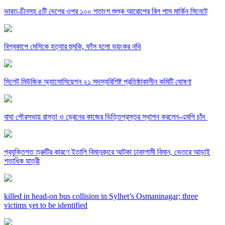
ভারত-চীনসহ ৫টি দেশের ওপর ১০০ শতাংশ শুল্ক আরোপের বিল পাস মার্কিন সিনেটে
বিশ্বকাপে মেসিকে হত্যার হুমকি, ফাঁস হলো ভয়ংকর নথি
সিলেট মিউজিক অ্যাসোসিয়েশন ২১ সদস্যবিশিষ্ট প্রতিষ্ঠাকালীন কমিটি ঘোষণা
বাঘা পৌরসভায় রাস্তা ও ড্রেনের কাজের ভিত্তিপ্রস্তর স্থাপন করলেন-এমপি চাঁদ
প্রযুক্তিগত ত্রুটির কারণে ইতালি বিমানবন্দরে আটকা ঢাকাগামী বিমান, ভেতরে আড়াই
শতাধিক যাত্রী
killed in head-on bus collision in Sylhet’s Osmaninagar; three
victims yet to be identified