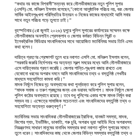
“কথার নয় কাজে বিশ্বাসী”মন্তব্য করে মৌলভীবাজারের নতুন পুলিশ সুপার
(এসপি) মো. মনিরুল ইসলাম বলেছেন,”কোনো আনুষ্ঠানিক পরিচয় নয়, বরং জেলার
সার্বিক আইনশৃঙ্খলা পরিস্থিতির উন্নয়ন ও নিজের কাজের মাধ্যমেই আমি সবার
সাথে নতুন পরিচয় গড়ে তুলতে চাই।”
বৃহস্পতিবার (২রা জুলাই ২০২৬) দুপুরে পুলিশ সুপারের কার্যালয়ের সম্মেলন কক্ষে
মৌলভীবাজার অনলাইন প্রেসক্লাব ও জেলায় কর্মরত বিভিন্ন প্রিন্ট ও
ইলেকট্রনিক মিডিয়ার সাংবাদিকদের সাথে আয়োজিত মতবিনিময় সভায় তিনি এসব
কথা বলেন।
দায়িত্ব গ্রহণের প্রেক্ষাপট তুলে ধরে নবাগত এসপি মো. মনিরুল ইসলাম বলেন,
“সরকারি জরুরি নির্দেশনার পর অত্যন্ত স্বল্প সময়ের মধ্যে আমি মৌলভীবাজারে
এসে দায়িত্বভার গ্রহণ করেছি। জেলার শান্তি-শৃঙ্খলা বজায় রাখতে এবং
যেকোনো ধরনের অপরাধ দমনে আমি সাংবাদিকদের তথ্য ও বস্তুনিষ্ঠ লেখনীর
মাধ্যমে সহযোগিতা কামনা করি।”
মাদক নির্মূলে নিজের দৃঢ় অবস্থানের কথা পুনর্ব্যক্ত করে পুলিশ সুপার বলেন,
“মাদক সমাজ ও তরুণ প্রজন্মের জন্য এক ভয়াবহ অভিশাপ। মাদক নির্মূলে জেলা
পুলিশ কঠোর অবস্থানে রয়েছে। তবে শুধু পুলিশের একার পক্ষে মাদক নির্মূল করা
সম্ভব নয়। এক্ষেত্রে সামাজিক সচেতনতা এবং সাংবাদিকদের বস্তুনিষ্ঠ তথ্য ও
সহযোগিতা অত্যন্ত গুরুত্বপূর্ণ।”
মতবিনিময় সভায় সাংবাদিকরা মৌলভীবাজারের ট্রাফিক, যানজট সমস্যা, মাদক,
কিশোর গ্যাং, ইভটিজিং, ডাকাতি, গরু চুরি, অপরাধ ভূয়া আইডি দিয়ে অপরাধসহ
নিয়ন্ত্রণসহ সাধারণ মানুষের নানাবিধ সমস্যার কথা নবাগত পুলিশ সুপারের সামনে
তুলে ধরেন। সাংবাদিকদের কাছ থেকে জেলার বিভিন্ন সমস্যার বস্তুনিষ্ঠ তথ্য ও