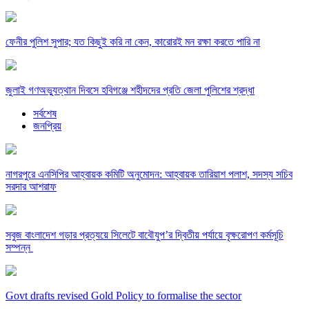
ফেনীর পুলিশ সুপার; যত কিছুই করি না কেন, কারোরই মন রক্ষা করতে পারি না
জুলাই গণঅভ্যুত্থান দিবসে হবিগঞ্জে শহীদদের প্রতি জেলা পুলিশের শ্রদ্ধা
সর্বশেষ
জনপ্রিয়
নাগরপুরে এনসিপির আহ্বায়ক কমিটি অনুমোদন: আহ্বায়ক তারিয়াশ পলাশ, সদস্য সচিব
সরদার আশরাফ
সবুজ বাংলাদেশ গড়ার প্রত্যয়ে সিলেটে বাবৌযুপ’র দ্বিতীয় পর্যায়ে বৃক্ষরোপণ কর্মসূচি
সম্পন্ন
Govt drafts revised Gold Policy to formalise the sector