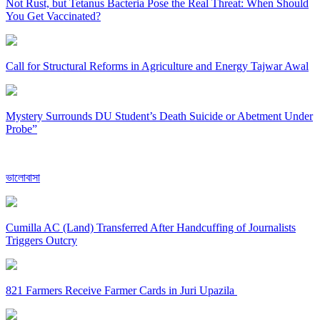
Not Rust, but Tetanus Bacteria Pose the Real Threat: When Should
You Get Vaccinated?
Call for Structural Reforms in Agriculture and Energy Tajwar Awal
Mystery Surrounds DU Student’s Death Suicide or Abetment Under
Probe”
ভালোবাসা
Cumilla AC (Land) Transferred After Handcuffing of Journalists
Triggers Outcry
821 Farmers Receive Farmer Cards in Juri Upazila