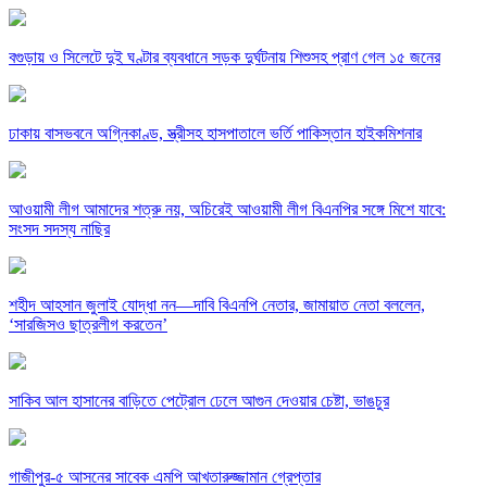
বগুড়ায় ও সিলেটে দুই ঘণ্টার ব্যবধানে সড়ক দুর্ঘটনায় শিশুসহ প্রাণ গেল ১৫ জনের
ঢাকায় বাসভবনে অগ্নিকাণ্ড, স্ত্রীসহ হাসপাতালে ভর্তি পাকিস্তান হাইকমিশনার
আওয়ামী লীগ আমাদের শত্রু নয়, অচিরেই আওয়ামী লীগ বিএনপির সঙ্গে মিশে যাবে:
সংসদ সদস্য নাছির
শহীদ আহসান জুলাই যোদ্ধা নন—দাবি বিএনপি নেতার, জামায়াত নেতা বললেন,
‘সারজিসও ছাত্রলীগ করতেন’
সাকিব আল হাসানের বাড়িতে পেট্রোল ঢেলে আগুন দেওয়ার চেষ্টা, ভাঙচুর
গাজীপুর-৫ আসনের সাবেক এমপি আখতারুজ্জামান গ্রেপ্তার