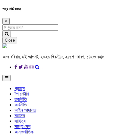
তথ্য সার্চ করুন
×
Close
আজ রবিবার, ৯ই আগস্ট, ২০২৬ খ্রিস্টাব্দ, ২৫শে শ্রাবণ, ১৪৩৩ বঙ্গাব্দ
প্রচ্ছদ
টপ স্টোরি
রাজনীতি
অর্থনীতি
আইন আদালত
মতামত
সাহিত্য
সমগ্র দেশ
আন্তর্জাতিক