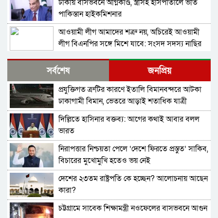
ঢাকায় বাসভবনে অগ্নিকাণ্ড, স্ত্রীসহ হাসপাতালে ভর্তি
পাকিস্তান হাইকমিশনার
আওয়ামী লীগ আমাদের শত্রু নয়, অচিরেই আওয়ামী
লীগ বিএনপির সঙ্গে মিশে যাবে: সংসদ সদস্য নাছির
শহীদ আহসান জুলাই যোদ্ধা নন—দাবি বিএনপি নেতার,
সর্বশেষ
জনপ্রিয়
জামায়াত নেতা বললেন, ‘সারজিসও ছাত্রলীগ করতেন’
প্রযুক্তিগত ত্রুটির কারণে ইতালি বিমানবন্দরে আটকা
সাকিব আল হাসানের বাড়িতে পেট্রোল ঢেলে আগুন
ঢাকাগামী বিমান, ভেতরে আড়াই শতাধিক যাত্রী
দেওয়ার চেষ্টা, ভাঙচুর
দিল্লিতে হাসিনার বক্তব্য: আগের কথাই আবার বলল
গাজীপুর-৫ আসনের সাবেক এমপি আখতারুজ্জামান
ভারত
গ্রেপ্তার
নিরাপত্তার নিশ্চয়তা পেলে ‘দেশে ফিরতে প্রস্তুত’ সাকিব,
ফেনীর পুলিশ সুপার; যত কিছুই করি না কেন, কারোরই
বিচারের মুখোমুখি হতেও ভয় নেই
মন রক্ষা করতে পারি না
দেশের ২৩তম রাষ্ট্রপতি কে হচ্ছেন? আলোচনায় আছেন
জুলাই গণঅভ্যুত্থান দিবসে হবিগঞ্জে শহীদদের প্রতি
কারা?
জেলা পুলিশের শ্রদ্ধা
চট্টগ্রামে সাবেক শিক্ষামন্ত্রী নওফেলের বাসভবনে আগুন
মৌলভীবাজারে যথাযোগ্য মর্যাদায় পালিত জুলাই