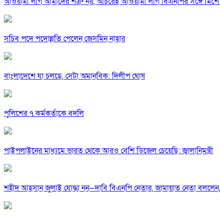
আওয়ামী লীগ আমাদের শত্রু নয়, অচিরেই আওয়ামী লীগ বিএনপির সঙ্গে মিশে 
সচিব পদে পদোন্নতি পেলেন জেসমিন নাহার
বাংলাদেশে যা চলছে, সেটা অমানবিক: দিলীপ ঘোষ
পুলিশের ৭ কর্মকর্তাকে বদলি
পাইপলাইনের মাধ্যমে ভারত থেকে আরও বেশি ডিজেল চেয়েছি: জ্বালানিমন্ত্রী
শহীদ আহসান জুলাই যোদ্ধা নন—দাবি বিএনপি নেতার, জামায়াত নেতা বললেন,