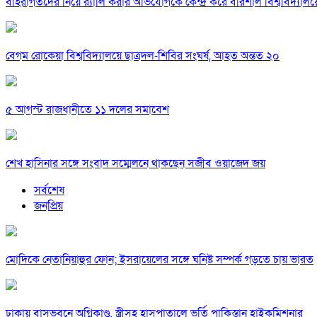
বহিরাগতদের নিয়ে র‍্যালি করার অভিযোগকে কেন্দ্র করে বরিশাল বিশ্ববিদ্যাল
বেগম রোকেয়া বিশ্ববিদ্যালয়ে ছাত্রদল-শিবির সংঘর্ষ, আহত অন্তত ২০
৫ আগস্ট রাজধানীতে ১১ দলের সমাবেশ
শেখ হাসিনার সঙ্গে সংবাদ সম্মেলনে থাকছেন সজীব ওয়াজেদ জয়
সর্বশেষ
জনপ্রিয়
মোদিকে নেতানিয়াহুর ফোন; ইসরায়েলের সঙ্গে ঘনিষ্ট সম্পর্ক গড়তে চায় ভারত
ঢাকায় বাসভবনে অগ্নিকাণ্ড, স্ত্রীসহ হাসপাতালে ভর্তি পাকিস্তান হাইকমিশনার