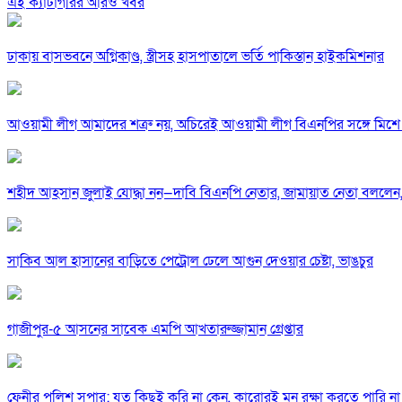
এই ক্যাটাগরির আরও খবর
ঢাকায় বাসভবনে অগ্নিকাণ্ড, স্ত্রীসহ হাসপাতালে ভর্তি পাকিস্তান হাইকমিশনার
আওয়ামী লীগ আমাদের শত্রু নয়, অচিরেই আওয়ামী লীগ বিএনপির সঙ্গে মিশে 
শহীদ আহসান জুলাই যোদ্ধা নন—দাবি বিএনপি নেতার, জামায়াত নেতা বললেন,
সাকিব আল হাসানের বাড়িতে পেট্রোল ঢেলে আগুন দেওয়ার চেষ্টা, ভাঙচুর
গাজীপুর-৫ আসনের সাবেক এমপি আখতারুজ্জামান গ্রেপ্তার
ফেনীর পুলিশ সুপার; যত কিছুই করি না কেন, কারোরই মন রক্ষা করতে পারি না