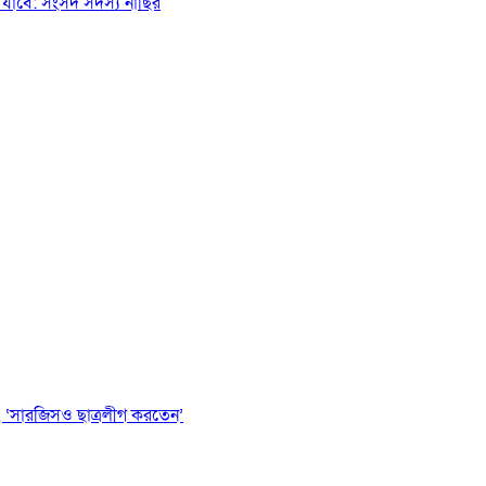
যাবে: সংসদ সদস্য নাছির
 ‘সারজিসও ছাত্রলীগ করতেন’