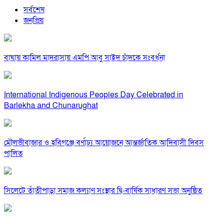
সর্বশেষ
জনপ্রিয়
বাঘায় কামিল মাদরাসায় এমপি আবু সাইদ চাঁদকে সংবর্ধনা
International Indigenous Peoples Day Celebrated in
Barlekha and Chunarughat
মৌলভীবাজার ও হবিগঞ্জে বর্ণাঢ্য আয়োজনে আন্তর্জাতিক আদিবাসী দিবস
পালিত
সিলেটে তাঁতীপাড়া সমাজ কল্যাণ সংস্থার দ্বি-বার্ষিক সাধারণ সভা অনুষ্ঠিত