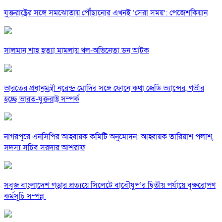
যুক্তরাষ্ট্রের সঙ্গে সমঝোতায় পৌঁছানোর এখনই ‘সেরা সময়’: পেজেশকিয়ান
সালমান শাহ হত্যা মামলায় খল-অভিনেতা ডন আটক
ভারতের প্রধানমন্ত্রী নরেন্দ্র মোদির সঙ্গে ফোনে কথা জেডি ভ্যান্সের, গভীর
হচ্ছে ভারত-যুক্তরাষ্ট্র সম্পর্ক
নাগরপুরে এনসিপির আহ্বায়ক কমিটি অনুমোদন: আহ্বায়ক তারিয়াশ পলাশ,
সদস্য সচিব সরদার আশরাফ
সবুজ বাংলাদেশ গড়ার প্রত্যয়ে সিলেটে বাবৌযুপ’র দ্বিতীয় পর্যায়ে বৃক্ষরোপণ
কর্মসূচি সম্পন্ন