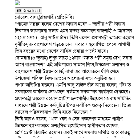
📸 Download
দোয়েল, বাঘা,(রাজশাহী) প্রতিনিধিঃ
“গ্রামের উন্নয়ন হলেই দেশের উন্নয়ন হবে” – জাতীয় পল্লী উন্নয়ন
দিবসের আলোচনা সভায় এমন মন্তব্য করেছেন রাজশাহী-৬ আসনের
সংসদ সদস্য আবু সাঈদ চাঁদ। তিনি বলেন, প্রধানমন্ত্রী তারেক রহমান
দুর্নীতিমুক্ত বাংলাদেশ গড়তে চান। সবার সহযোগিতা পেলে আগামী
তিন বছরের মধ্যে দেশের সার্বিক চেহারা পাল্টে যাবে।
সোমবার (৬ জুলাই) দুপুর সাড়ে ১২টায় “উন্নত পল্লী সমৃদ্ধ দেশ, সবার
আগে বাংলাদেশ” এই প্রতিপাদ্যে সামনে নিয়ে,উপজেলা প্রশাসন ও
বাংলাদেশ পল্লী উন্নয়ন বোর্ড, বাঘা এর আয়োজনে র্যালি শেষে
উপজেলা পরিষদ মিলনায়তনে আলোচনা সভা অনুষ্ঠিত হয়।
প্রধান অতিথির বক্তব্যে এমপি আবু সাঈদ চাঁদ আরো বলেন, “বিগত
সরকারের কার্যক্রম দেখেছেন, বর্তমান সরকারের কার্যক্রম দেখছেন।
প্রধানমন্ত্রী তারেক রহমান গ্রামীণ জনগোষ্ঠীর উন্নয়নে সমবায় সমিতির
মাধ্যমে পল্লী উন্নয়ন কর্মসূচির উপর সর্বাধিক গুরুত্ব দিয়েছেন। তিস্তা
ব্যারেজ পরিকল্পনাও তিনি হাতে নিয়েছেন।”
তিনি আরও বলেন, “খাল খনন ও সেচ প্রকল্পের মাধ্যমে গ্রামীণ
উন্নয়নে ব্যাপকভাবে প্রশংসিত হয়েছিলেন স্বাধীনতার ঘোষক,
প্রেসিডেন্ট জিয়াউর রহমান। একই সাথে সমবায় সমিতি ও বেকারত্ব