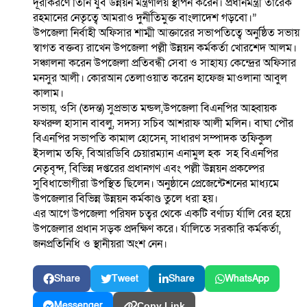
দূরীকরণে তিনি যুব উন্নয়ন মন্ত্রণালয় স্থাপন করেন। প্রধানমন্ত্রী তারেক
রহমানের নেতৃত্বে আমরাও দুর্নীতিমুক্ত বাংলাদেশ গড়বো।”
উপজেলা নির্বাহী অফিসার শাম্মী আক্তারের সভাপতিত্বে অনুষ্ঠিত সভায়
স্বাগত বক্তব্য রাখেন উপজেলা পল্লী উন্নয়ন কর্মকর্তা খোরশেদ আলম।
সঞ্চালনা করেন উপজেলা প্রতিবন্ধী সেবা ও সাহায্য কেন্দ্রের অফিসার
মনসুর আলী। কোরআন তেলাওয়াত করেন হাফেজ মাওলানা আবুল
কালাম।
সভায়, ওসি (তদন্ত) সুপ্রভাত মন্ডল,উপজেলা বিএনপির আহ্বায়ক
ফখরুল হাসান বাবলু, সদস্য সচিব আশরাফ আলী মলিন। বাঘা পৌর
বিএনপির সভাপতি কামাল হোসেন, সাধারণ সম্পাদক তফিকুল
ইসলাম তফি, বিআরডিবি চেয়ারম্যান এনামুল হক সহ বিএনপির
নেতৃবৃন্দ, বিভিন্ন দপ্তরের প্রধানগণ এবং পল্লী উন্নয়ন প্রকল্পের
সুবিধাভোগীরা উপস্থিত ছিলেন। অনুষ্ঠানে প্রেজেন্টেশনের মাধ্যমে
উপজেলার বিভিন্ন উন্নয়ন কর্মকাণ্ড তুলে ধরা হয়।
এর আগে উপজেলা পরিষদ চত্বর থেকে একটি বর্ণাঢ্য র্যালি বের হয়ে
উপজেলার প্রধান সড়ক প্রদক্ষিণ করে। র্যালিতে সরকারি কর্মকর্তা,
জনপ্রতিনিধি ও স্থানীয়রা অংশ নেন।
Share
Tweet
Share
WhatsApp
Messenger
Copy Link