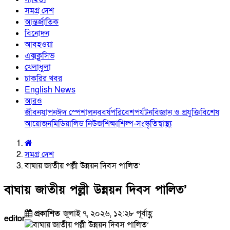
সমগ্র দেশ
আন্তর্জাতিক
বিনোদন
আবহওয়া
এক্সক্লুসিভ
খেলাধুলা
চাকরির খবর
English News
আরও
জীবনযাপন
ঈদ স্পেশাল
নববর্ষ
পরিবেশ
পর্যটন
বিজ্ঞান ও প্রযুক্তি
বিশেষ
আয়োজন
মিডিয়া
লিড নিউজ
শিক্ষা
শিল্প-সংস্কৃতি
স্বাস্থ্য
সমগ্র দেশ
বাঘায় জাতীয় পল্লী উন্নয়ন দিবস পালিত’
বাঘায় জাতীয় পল্লী উন্নয়ন দিবস পালিত’
প্রকাশিত
জুলাই ৭, ২০২৬, ১২:২৮ পূর্বাহ্ণ
editor