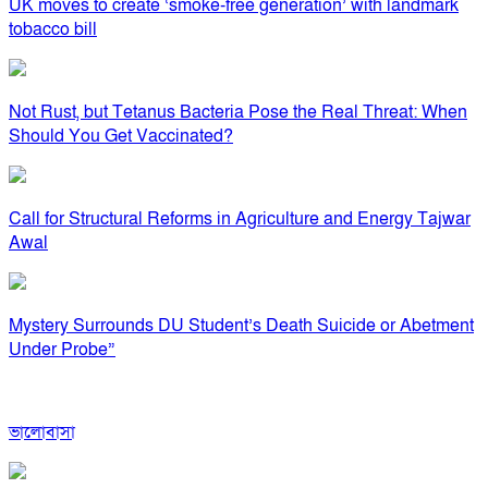
UK moves to create ‘smoke-free generation’ with landmark
tobacco bill
Not Rust, but Tetanus Bacteria Pose the Real Threat: When
Should You Get Vaccinated?
Call for Structural Reforms in Agriculture and Energy Tajwar
Awal
Mystery Surrounds DU Student’s Death Suicide or Abetment
Under Probe”
ভালোবাসা