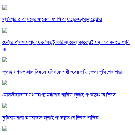
গাজীপুর-৫ আসনের সাবেক এমপি আখতারুজ্জামান গ্রেপ্তার
ফেনীর পুলিশ সুপার; যত কিছুই করি না কেন, কারোরই মন রক্ষা করতে পারি
না
জুলাই গণঅভ্যুত্থান দিবসে হবিগঞ্জে শহীদদের প্রতি জেলা পুলিশের শ্রদ্ধা
মৌলভীবাজারে যথাযোগ্য মর্যাদায় পালিত জুলাই গণঅভ্যুত্থান দিবস
কুষ্টিয়ায় নানা আয়োজনে জুলাই গণঅভ্যুত্থান দিবস পালিত