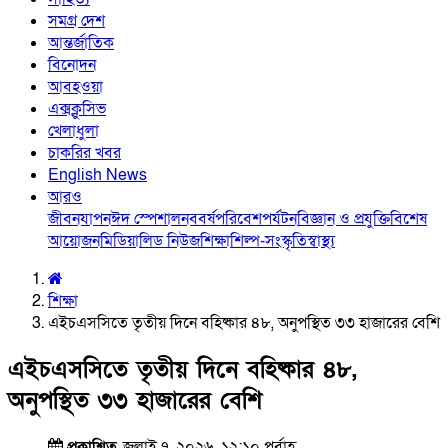
সমগ্র দেশ
আন্তর্জাতিক
বিনোদন
আবহওয়া
এক্সক্লুসিভ
খেলাধুলা
চাকরির খবর
English News
আরও
জীবনযাপন
ঈদ স্পেশাল
নববর্ষ
পরিবেশ
পর্যটন
বিজ্ঞান ও প্রযুক্তি
বিশেষ
আয়োজন
মিডিয়া
লিড নিউজ
শিক্ষা
শিল্প-সংস্কৃতি
স্বাস্থ্য
শিক্ষা
এইচএসসিতে তৃতীয় দিনে বহিষ্কার ৪৮, অনুপস্থিত ৩৩ হাজারের বেশি
এইচএসসিতে তৃতীয় দিনে বহিষ্কার ৪৮,
অনুপস্থিত ৩৩ হাজারের বেশি
প্রকাশিত
জুলাই ৭, ২০২৬, ১২:১০ পূর্বাহ্ণ