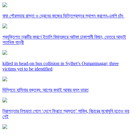
বাঘা পৌরসভায় রাস্তা ও ড্রেনের কাজের ভিত্তিপ্রস্তর স্থাপন করলেন-এমপি চাঁদ
প্রযুক্তিগত ত্রুটির কারণে ইতালি বিমানবন্দরে আটকা ঢাকাগামী বিমান, ভেতরে আড়াই
শতাধিক যাত্রী
killed in head-on bus collision in Sylhet’s Osmaninagar; three
victims yet to be identified
দিল্লিতে হাসিনার বক্তব্য: আগের কথাই আবার বলল ভারত
নিরাপত্তার নিশ্চয়তা পেলে ‘দেশে ফিরতে প্রস্তুত’ সাকিব, বিচারের মুখোমুখি হতেও ভয়
নেই