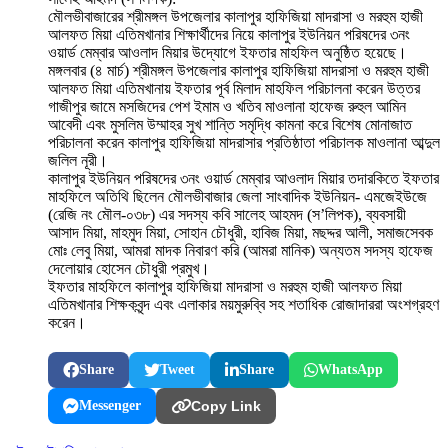
মৌলভীবাজারের শ্রীমঙ্গল উপজেলার কালাপুর হাফিজিয়া মাদরাসা ও মরহুম হাজী
আলফত মিয়া এতিমখানার শিক্ষার্থীদের নিয়ে কালাপুর ইউনিয়ন পরিষদের ৩নং
ওয়ার্ড মেম্বার আওলাদ মিয়ার উদ্যোগে ইফতার মাহফিল অনুষ্ঠিত হয়েছে।
মঙ্গলবার (৪ মার্চ) শ্রীমঙ্গল উপজেলার কালাপুর হাফিজিয়া মাদরাসা ও মরহুম হাজী
আলফত মিয়া এতিমখানায় ইফতার পূর্ব মিলাদ মাহফিল পরিচালনা করেন উত্তর
গাজীপুর জামে মসজিদের পেশ ইমাম ও খতিব মাওলানা হাফেজ রুহুল আমিন
আবেদী এবং মুসলিম উম্মাহর সুখ শান্তি সমৃদ্ধি কামনা করে বিশেষ মোনাজাত
পরিচালনা করেন কালাপুর হাফিজিয়া মাদরাসার প্রতিষ্ঠাতা পরিচালক মাওলানা আব্দুল
জলিল নূরী।
কালাপুর ইউনিয়ন পরিষদের ৩নং ওয়ার্ড মেম্বার আওলাদ মিয়ার তদারকিতে ইফতার
মাহফিলে অতিথি ছিলেন মৌলভীবাজার জেলা সাংবাদিক ইউনিয়ন- এমজেইউজে
(রেজি নং মৌল-০৩৮) এর সদস্য কবি সালেহ আহমদ (স’লিপক), ব্যবসায়ী
আসাদ মিয়া, মাহমুদ মিয়া, সোহান চৌধুরী, হাবিজ মিয়া, মছদ্দর আলী, সমাজসেবক
মোঃ লেবু মিয়া, আমরা মাদক নিবারণ করি (আমরা মানিক) অন্যতম সদস্য হাফেজ
দেলোয়ার হোসেন চৌধুরী প্রমুখ।
ইফতার মাহফিলে কালাপুর হাফিজিয়া মাদরাসা ও মরহুম হাজী আলফত মিয়া
এতিমখানার শিক্ষকবৃন্দ এবং এলাকার ময়মুরুব্বি সহ শতাধিক রোজাদাররা অংশগ্রহণ
করেন।
Share
Tweet
Share
WhatsApp
Messenger
Copy Link