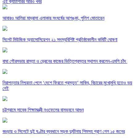
এই ক্যাটাগরির আরও খবর
আবারও আলিয়া মাদ্রাসা এলাকায় সংঘর্ষের আশঙ্কা, পুলিশ মোতায়েন
সিলেট মিউজিক অ্যাসোসিয়েশন ২১ সদস্যবিশিষ্ট প্রতিষ্ঠাকালীন কমিটি ঘোষণা
বাঘা পৌরসভায় রাস্তা ও ড্রেনের কাজের ভিত্তিপ্রস্তর স্থাপন করলেন-এমপি চাঁদ
নিরাপত্তার নিশ্চয়তা পেলে ‘দেশে ফিরতে প্রস্তুত’ সাকিব, বিচারের মুখোমুখি হতেও ভয়
নেই
চট্টগ্রামে সাবেক শিক্ষামন্ত্রী নওফেলের বাসভবনে আগুন
বগুড়ায় ও সিলেটে দুই ঘণ্টার ব্যবধানে সড়ক দুর্ঘটনায় শিশুসহ প্রাণ গেল ১৫ জনের