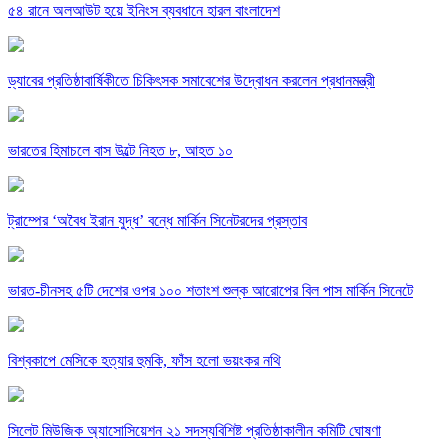
৫৪ রানে অলআউট হয়ে ইনিংস ব্যবধানে হারল বাংলাদেশ
ড্যাবের প্রতিষ্ঠাবার্ষিকীতে চিকিৎসক সমাবেশের উদ্বোধন করলেন প্রধানমন্ত্রী
ভারতের হিমাচলে বাস উল্টে নিহত ৮, আহত ১০
ট্রাম্পের ‘অবৈধ ইরান যুদ্ধ’ বন্ধে মার্কিন সিনেটরদের প্রস্তাব
ভারত-চীনসহ ৫টি দেশের ওপর ১০০ শতাংশ শুল্ক আরোপের বিল পাস মার্কিন সিনেটে
বিশ্বকাপে মেসিকে হত্যার হুমকি, ফাঁস হলো ভয়ংকর নথি
সিলেট মিউজিক অ্যাসোসিয়েশন ২১ সদস্যবিশিষ্ট প্রতিষ্ঠাকালীন কমিটি ঘোষণা