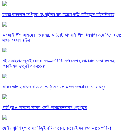
ঢাকায় বাসভবনে অগ্নিকাণ্ড, স্ত্রীসহ হাসপাতালে ভর্তি পাকিস্তান হাইকমিশনার
আওয়ামী লীগ আমাদের শত্রু নয়, অচিরেই আওয়ামী লীগ বিএনপির সঙ্গে মিশে যাবে:
সংসদ সদস্য নাছির
শহীদ আহসান জুলাই যোদ্ধা নন—দাবি বিএনপি নেতার, জামায়াত নেতা বললেন,
‘সারজিসও ছাত্রলীগ করতেন’
সাকিব আল হাসানের বাড়িতে পেট্রোল ঢেলে আগুন দেওয়ার চেষ্টা, ভাঙচুর
গাজীপুর-৫ আসনের সাবেক এমপি আখতারুজ্জামান গ্রেপ্তার
ফেনীর পুলিশ সুপার; যত কিছুই করি না কেন, কারোরই মন রক্ষা করতে পারি না