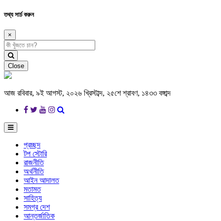
তথ্য সার্চ করুন
×
Close
আজ রবিবার, ৯ই আগস্ট, ২০২৬ খ্রিস্টাব্দ, ২৫শে শ্রাবণ, ১৪৩৩ বঙ্গাব্দ
প্রচ্ছদ
টপ স্টোরি
রাজনীতি
অর্থনীতি
আইন আদালত
মতামত
সাহিত্য
সমগ্র দেশ
আন্তর্জাতিক