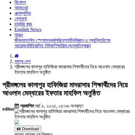
বিনোদন
আবহওয়া
এক্সক্লুসিভ
খেলাধুলা
চাকরির খবর
English News
আরও
জীবনযাপন
ঈদ স্পেশাল
নববর্ষ
পরিবেশ
পর্যটন
বিজ্ঞান ও প্রযুক্তি
বিশেষ
আয়োজন
মিডিয়া
লিড নিউজ
শিক্ষা
শিল্প-সংস্কৃতি
স্বাস্থ্য
সমগ্র দেশ
শ্রীমঙ্গলের কালাপুর হাফিজিয়া মাদরাসার শিক্ষার্থীদের নিয়ে আওলাদ মেম্বারের
ইফতার মাহফিল অনুষ্ঠিত
শ্রীমঙ্গলের কালাপুর হাফিজিয়া মাদরাসার শিক্ষার্থীদের নিয়ে
আওলাদ মেম্বারের ইফতার মাহফিল অনুষ্ঠিত
প্রকাশিত
মার্চ ৫, ২০২৫, ০৫:৩৬ অপরাহ্ণ
editor
📸 Download
সালেহ আহমদ (স’লিপক):