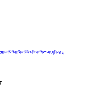
আয়োজন
মিডিয়া
লিড নিউজ
শিক্ষা
শিল্প-সংস্কৃতি
স্বাস্থ্য
ম