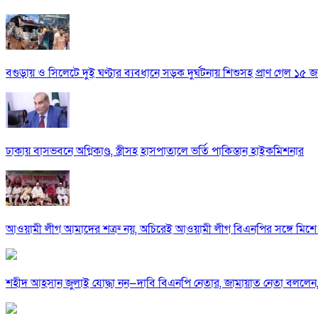
বগুড়ায় ও সিলেটে দুই ঘণ্টার ব্যবধানে সড়ক দুর্ঘটনায় শিশুসহ প্রাণ গেল ১৫ 
ঢাকায় বাসভবনে অগ্নিকাণ্ড, স্ত্রীসহ হাসপাতালে ভর্তি পাকিস্তান হাইকমিশনার
আওয়ামী লীগ আমাদের শত্রু নয়, অচিরেই আওয়ামী লীগ বিএনপির সঙ্গে মিশে 
শহীদ আহসান জুলাই যোদ্ধা নন—দাবি বিএনপি নেতার, জামায়াত নেতা বললেন,