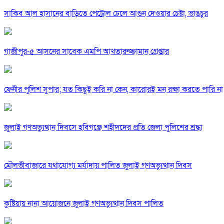
সাকিব আল হাসানের বাড়িতে পেট্রোল ঢেলে আগুন দেওয়ার চেষ্টা, ভাঙচুর
গাজীপুর-৫ আসনের সাবেক এমপি আখতারুজ্জামান গ্রেপ্তার
ফেনীর পুলিশ সুপার; যত কিছুই করি না কেন, কারোরই মন রক্ষা করতে পারি না
জুলাই গণঅভ্যুত্থান দিবসে হবিগঞ্জে শহীদদের প্রতি জেলা পুলিশের শ্রদ্ধা
মৌলভীবাজারে যথাযোগ্য মর্যাদায় পালিত জুলাই গণঅভ্যুত্থান দিবস
কুষ্টিয়ায় নানা আয়োজনে জুলাই গণঅভ্যুত্থান দিবস পালিত