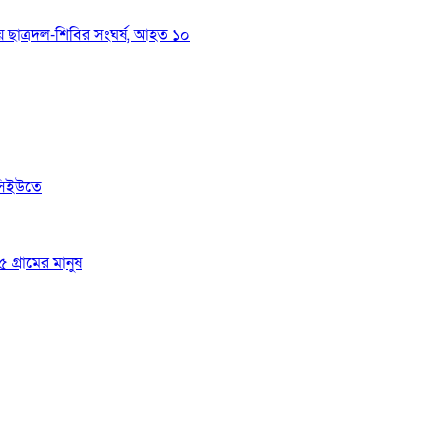
য়ে ছাত্রদল-শিবির সংঘর্ষ, আহত ১০
সিইউতে
 গ্রামের মানুষ