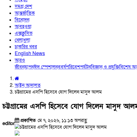
সমগ্র দেশ
আন্তর্জাতিক
বিনোদন
আবহওয়া
এক্সক্লুসিভ
খেলাধুলা
চাকরির খবর
English News
আরও
জীবনযাপন
ঈদ স্পেশাল
নববর্ষ
পরিবেশ
পর্যটন
বিজ্ঞান ও প্রযুক্তি
বিশেষ 
আইন আদালত
চট্টগ্রামের এসপি হিসেবে যোগ দিলেন মাসুদ আলম
চট্টগ্রামের এসপি হিসেবে যোগ দিলেন মাসুদ আল
প্রকাশিত
মে ৭, ২০২৬, ১১:১৩ অপরাহ্ণ
editor