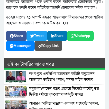
আদালতে জামিনের পক্ষে শুনানি করেন ব্যারিস্টার জ্যোতির্ময় বড়ুয়া।
রাষ্ট্রপক্ষে শুনানি করেন অতিরিক্ত অ্যাটর্নি জেনারেল অনীক আর হক।
২০২৪ সালের ২১ আগস্ট হজরত শাহজালাল বিমানবন্দর থেকে শাকিল
আহমেদ ও ফারজানা রুপাকে আটক করা হয়।
Share
Tweet
Share
WhatsApp
Messenger
Copy Link
এই ক্যাটাগরির আরও খবর
নাগরপুরে এনসিপির আহ্বায়ক কমিটি অনুমোদন:
আহ্বায়ক তারিয়াশ পলাশ, সদস্য সচিব সরদার
আশরাফ
সবুজ বাংলাদেশ গড়ার প্রত্যয়ে সিলেটে বাবৌযুপ’র
দ্বিতীয় পর্যায়ে বৃক্ষরোপণ কর্মসূচি সম্পন্ন
আবারও আলিয়া মাদ্রাসা এলাকায় সংঘর্ষের আশঙ্কা,