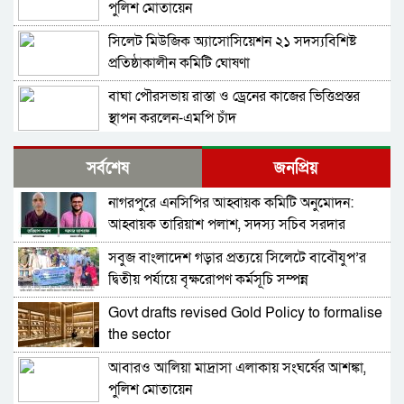
পুলিশ মোতায়েন
সিলেট মিউজিক অ্যাসোসিয়েশন ২১ সদস্যবিশিষ্ট
প্রতিষ্ঠাকালীন কমিটি ঘোষণা
বাঘা পৌরসভায় রাস্তা ও ড্রেনের কাজের ভিত্তিপ্রস্তর
স্থাপন করলেন-এমপি চাঁদ
নিরাপত্তার নিশ্চয়তা পেলে ‘দেশে ফিরতে প্রস্তুত’ সাকিব,
সর্বশেষ
জনপ্রিয়
বিচারের মুখোমুখি হতেও ভয় নেই
নাগরপুরে এনসিপির আহ্বায়ক কমিটি অনুমোদন:
চট্টগ্রামে সাবেক শিক্ষামন্ত্রী নওফেলের বাসভবনে আগুন
আহ্বায়ক তারিয়াশ পলাশ, সদস্য সচিব সরদার
আশরাফ
সবুজ বাংলাদেশ গড়ার প্রত্যয়ে সিলেটে বাবৌযুপ’র
বগুড়ায় ও সিলেটে দুই ঘণ্টার ব্যবধানে সড়ক দুর্ঘটনায়
দ্বিতীয় পর্যায়ে বৃক্ষরোপণ কর্মসূচি সম্পন্ন
শিশুসহ প্রাণ গেল ১৫ জনের
Govt drafts revised Gold Policy to formalise
ঢাকায় বাসভবনে অগ্নিকাণ্ড, স্ত্রীসহ হাসপাতালে ভর্তি
the sector
পাকিস্তান হাইকমিশনার
আবারও আলিয়া মাদ্রাসা এলাকায় সংঘর্ষের আশঙ্কা,
আওয়ামী লীগ আমাদের শত্রু নয়, অচিরেই আওয়ামী
পুলিশ মোতায়েন
লীগ বিএনপির সঙ্গে মিশে যাবে: সংসদ সদস্য নাছির