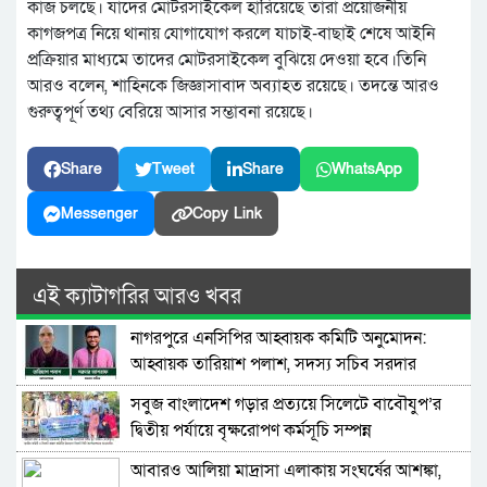
কাজ চলছে। যাদের মোটরসাইকেল হারিয়েছে তারা প্রয়োজনীয়
কাগজপত্র নিয়ে থানায় যোগাযোগ করলে যাচাই-বাছাই শেষে আইনি
প্রক্রিয়ার মাধ্যমে তাদের মোটরসাইকেল বুঝিয়ে দেওয়া হবে।তিনি
আরও বলেন, শাহিনকে জিজ্ঞাসাবাদ অব্যাহত রয়েছে। তদন্তে আরও
গুরুত্বপূর্ণ তথ্য বেরিয়ে আসার সম্ভাবনা রয়েছে।
Share
Tweet
Share
WhatsApp
Messenger
Copy Link
এই ক্যাটাগরির আরও খবর
নাগরপুরে এনসিপির আহ্বায়ক কমিটি অনুমোদন:
আহ্বায়ক তারিয়াশ পলাশ, সদস্য সচিব সরদার
আশরাফ
সবুজ বাংলাদেশ গড়ার প্রত্যয়ে সিলেটে বাবৌযুপ’র
দ্বিতীয় পর্যায়ে বৃক্ষরোপণ কর্মসূচি সম্পন্ন
আবারও আলিয়া মাদ্রাসা এলাকায় সংঘর্ষের আশঙ্কা,