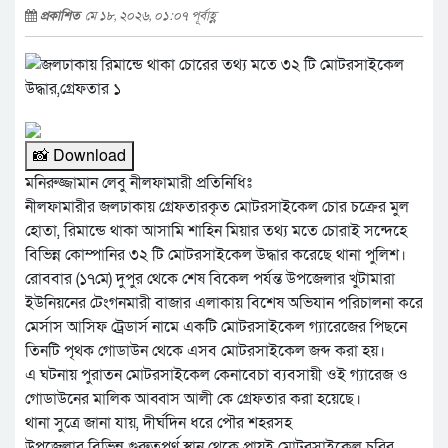
প্রকাশিত
মে ১৮, ২০২৬, ০১:০৭ পূর্বাহ্ণ
📸 Download
মনিরুজ্জামান লেবু নীলফামারী প্রতিনিধিঃ
নীলফামারীর জলঢাকায় গ্রেফতারকৃত মোটরসাইকেল চোর চক্রের মুল
হোতা, রিমান্ডে থাকা আসামি শাহিন মিয়ার তথ্য মতে চোরাই সন্দেহে
বিভিন্ন কোম্পানির ৩২ টি মোটরসাইকেল উদ্ধার করেছে থানা পুলিশ।
রোববার (১৭মে) দুপুর থেকে শেষ বিকেল পর্যন্ত উপজেলার খুটামারা
ইউনিয়নের টেংগনমারী বাজার এলাকায় বিশেষ অভিযান পরিচালনা করে
মের্সাস আসিফ ট্রেডার্স নামে একটি মোটরসাইকেল গ্যারেজের পিছনে
তিনটি পৃথক গোডাউন থেকে এসব মোটরসাইকেল জব্দ করা হয়।
এ ঘটনায় পুরাতন মোটরসাইকেল কেনাবেচা ব্যবসায়ী ওই গ্যারেজ ও
গোডাউনের মালিক আব্বাস আলী কে গ্রেফতার করা হয়েছে।
থানা সুত্রে জানা যায়, দীর্ঘদিন ধরে পৌর শহরসহ
উপজেলার বিভিন্ন গুরুত্বপূর্ণ স্থান থেকে প্রায়ই মোটরসাইকেল চুরির