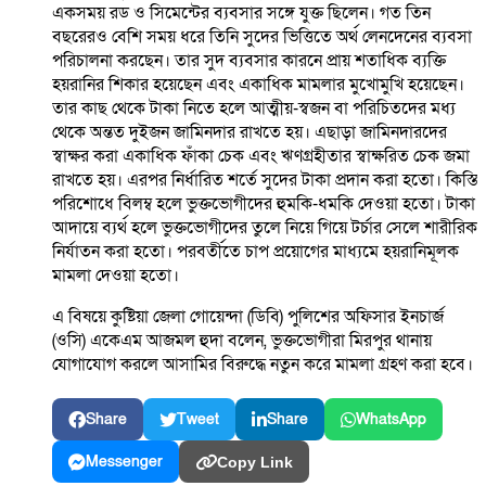
একসময় রড ও সিমেন্টের ব্যবসার সঙ্গে যুক্ত ছিলেন। গত তিন
বছরেরও বেশি সময় ধরে তিনি সুদের ভিত্তিতে অর্থ লেনদেনের ব্যবসা
পরিচালনা করছেন। তার সুদ ব্যবসার কারনে প্রায় শতাধিক ব্যক্তি
হয়রানির শিকার হয়েছেন এবং একাধিক মামলার মুখোমুখি হয়েছেন।
তার কাছ থেকে টাকা নিতে হলে আত্মীয়-স্বজন বা পরিচিতদের মধ্য
থেকে অন্তত দুইজন জামিনদার রাখতে হয়। এছাড়া জামিনদারদের
স্বাক্ষর করা একাধিক ফাঁকা চেক এবং ঋণগ্রহীতার স্বাক্ষরিত চেক জমা
রাখতে হয়। এরপর নির্ধারিত শর্তে সুদের টাকা প্রদান করা হতো। কিস্তি
পরিশোধে বিলম্ব হলে ভুক্তভোগীদের হুমকি-ধমকি দেওয়া হতো। টাকা
আদায়ে ব্যর্থ হলে ভুক্তভোগীদের তুলে নিয়ে গিয়ে টর্চার সেলে শারীরিক
নির্যাতন করা হতো। পরবর্তীতে চাপ প্রয়োগের মাধ্যমে হয়রানিমূলক
মামলা দেওয়া হতো।
এ বিষয়ে কুষ্টিয়া জেলা গোয়েন্দা (ডিবি) পুলিশের অফিসার ইনচার্জ
(ওসি) একেএম আজমল হুদা বলেন, ভুক্তভোগীরা মিরপুর থানায়
যোগাযোগ করলে আসামির বিরুদ্ধে নতুন করে মামলা গ্রহণ করা হবে।
Share
Tweet
Share
WhatsApp
Messenger
Copy Link