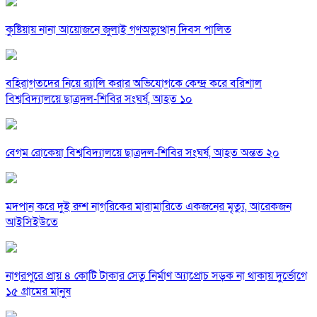
কুষ্টিয়ায় নানা আয়োজনে জুলাই গণঅভ্যুত্থান দিবস পালিত
বহিরাগতদের নিয়ে র‍্যালি করার অভিযোগকে কেন্দ্র করে বরিশাল
বিশ্ববিদ্যালয়ে ছাত্রদল-শিবির সংঘর্ষ, আহত ১০
বেগম রোকেয়া বিশ্ববিদ্যালয়ে ছাত্রদল-শিবির সংঘর্ষ, আহত অন্তত ২০
মদপান করে দুই রুশ নাগরিকের মারামারিতে একজনের মৃত্যু, আরেকজন
আইসিইউতে
নাগরপুরে প্রায় ৪ কোটি টাকার সেতু নির্মাণ অ্যাপ্রোচ সড়ক না থাকায় দুর্ভোগে
১৫ গ্রামের মানুষ