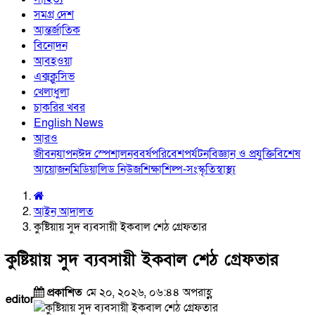
সমগ্র দেশ
আন্তর্জাতিক
বিনোদন
আবহওয়া
এক্সক্লুসিভ
খেলাধুলা
চাকরির খবর
English News
আরও
জীবনযাপন
ঈদ স্পেশাল
নববর্ষ
পরিবেশ
পর্যটন
বিজ্ঞান ও প্রযুক্তি
বিশেষ
আয়োজন
মিডিয়া
লিড নিউজ
শিক্ষা
শিল্প-সংস্কৃতি
স্বাস্থ্য
আইন আদালত
কুষ্টিয়ায় সুদ ব্যবসায়ী ইকবাল শেঠ গ্রেফতার
কুষ্টিয়ায় সুদ ব্যবসায়ী ইকবাল শেঠ গ্রেফতার
প্রকাশিত
মে ২০, ২০২৬, ০৬:৪৪ অপরাহ্ণ
editor