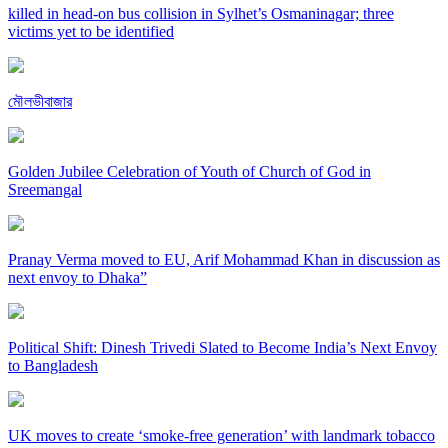
killed in head-on bus collision in Sylhet’s Osmaninagar; three
victims yet to be identified
মৌলভীবাজার
Golden Jubilee Celebration of Youth of Church of God in
Sreemangal
Pranay Verma moved to EU, Arif Mohammad Khan in discussion as
next envoy to Dhaka”
Political Shift: Dinesh Trivedi Slated to Become India’s Next Envoy
to Bangladesh
UK moves to create ‘smoke-free generation’ with landmark tobacco