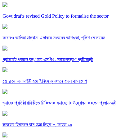
Govt drafts revised Gold Policy to formalise the sector
আবারও আলিয়া মাদ্রাসা এলাকায় সংঘর্ষের আশঙ্কা, পুলিশ মোতায়েন
প্রাইভেট পড়ালে বন্ধ হবে এমপিও: সমাজকল্যাণ প্রতিমন্ত্রী
৫৪ রানে অলআউট হয়ে ইনিংস ব্যবধানে হারল বাংলাদেশ
ড্যাবের প্রতিষ্ঠাবার্ষিকীতে চিকিৎসক সমাবেশের উদ্বোধন করলেন প্রধানমন্ত্রী
ভারতের হিমাচলে বাস উল্টে নিহত ৮, আহত ১০