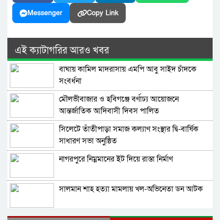
Messenger
Copy Link
এই ক্যাটাগরির আরও খবর
বাঘায় কামিল মাদরাসায় এমপি আবু সাইদ চাঁদকে
সংবর্ধনা
মৌলভীবাজার ও হবিগঞ্জে বর্ণাঢ্য আয়োজনে
আন্তর্জাতিক আদিবাসী দিবস পালিত
সিলেটে তাঁতীপাড়া সমাজ কল্যাণ সংস্থার দ্বি-বার্ষিক
সাধারণ সভা অনুষ্ঠিত
নাগরপুরে নিম্নমানের ইট দিয়ে রাস্তা নির্মাণ
সালমান শাহ হত্যা মামলায় খল-অভিনেতা ডন আটক
নাগরপুরে এনসিপির আহ্বায়ক কমিটি অনুমোদন: