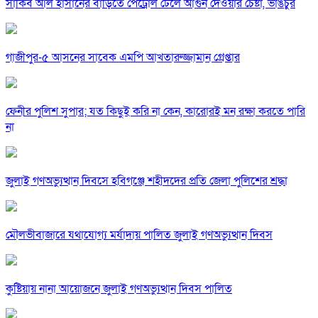
সাকিব আল হাসানের বাড়িতে পেট্রোল ঢেলে আগুন দেওয়ার চেষ্টা, ভাঙচুর
গাজীপুর-৫ আসনের সাবেক এমপি আখতারুজ্জামান গ্রেপ্তার
ফেনীর পুলিশ সুপার; যত কিছুই করি না কেন, কারোরই মন রক্ষা করতে পারি
না
জুলাই গণঅভ্যুত্থান দিবসে হবিগঞ্জে শহীদদের প্রতি জেলা পুলিশের শ্রদ্ধা
মৌলভীবাজারে যথাযোগ্য মর্যাদায় পালিত জুলাই গণঅভ্যুত্থান দিবস
কুষ্টিয়ায় নানা আয়োজনে জুলাই গণঅভ্যুত্থান দিবস পালিত