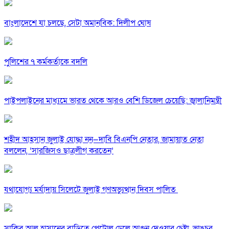
বাংলাদেশে যা চলছে, সেটা অমানবিক: দিলীপ ঘোষ
পুলিশের ৭ কর্মকর্তাকে বদলি
পাইপলাইনের মাধ্যমে ভারত থেকে আরও বেশি ডিজেল চেয়েছি: জ্বালানিমন্ত্রী
শহীদ আহসান জুলাই যোদ্ধা নন—দাবি বিএনপি নেতার, জামায়াত নেতা
বললেন, ‘সারজিসও ছাত্রলীগ করতেন’
যথাযোগ্য মর্যাদায় সিলেটে জুলাই গণঅভ্যুত্থান দিবস পালিত
সাকিব আল হাসানের বাড়িতে পেট্রোল ঢেলে আগুন দেওয়ার চেষ্টা, ভাঙচুর