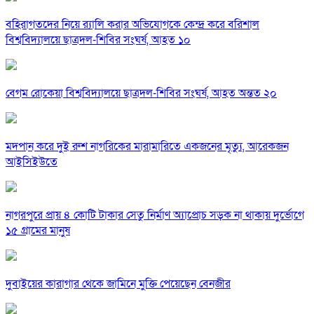
বহিরাগতদের নিয়ে র‍্যালি করার অভিযোগকে কেন্দ্র করে বরিশাল
বিশ্ববিদ্যালয়ে ছাত্রদল-শিবির সংঘর্ষ, আহত ১০
বেগম রোকেয়া বিশ্ববিদ্যালয়ে ছাত্রদল-শিবির সংঘর্ষ, আহত অন্তত ২০
মদপান করে দুই রুশ নাগরিকের মারামারিতে একজনের মৃত্যু, আরেকজন
আইসিইউতে
নাগরপুরে প্রায় ৪ কোটি টাকার সেতু নির্মাণ অ্যাপ্রোচ সড়ক না থাকায় দুর্ভোগে
১৫ গ্রামের মানুষ
দুবাইয়ের কারাগার থেকে জামিনে মুক্তি পেয়েছেন বেনজীর