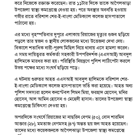
করে নিজেকে রক্তাক্ত করেছেন। রাত ১১টার দিকে তাকে আগৈলঝাড়া
উপজেলা স্বাস্থ্য কমপ্লেক্সে নেওয়া হয়। পরে অবস্থার অবনতি হওয়ায়
গভীর রাতে বরিশাল শের-ই-বাংলা মেডিক্যাল কলেজ হাসপাতালে
পাঠানো হয়।
এর মধ্যে বৃহস্পতিবার দুপুরে এলাকায় রিয়াজের মৃত্যুর গুজব ছড়িয়ে
পড়লে তার স্বজন ও স্থানীয় লোকজনের মধ্যে উত্তেজনা দেখা দেয়।
বিকালে শতাধিক নারী-পুরুষ মিছিল নিয়ে থানায় এসে হামলা করেন।
এ সময় দায়িত্বরত কর্মকর্তা সহকারী উপপরিদর্শক (এএসআই) আবদুল
হালিমকে মারধর করা হয়। পরিস্থিতি নিয়ন্ত্রণে পুলিশ লাঠিপেটা করলে
উভয় পক্ষের মধ্যে সংঘর্ষ ছড়িয়ে পড়ে।
এ ঘটনায় গুরুতর আহত এএসআই আবদুল হালিমকে বরিশাল শের-
ই-বাংলা মেডিক্যাল কলেজ হাসপাতালে ভর্তি করা হয়েছে। আহত অন্য
পুলিশ সদস্যরা হলেন কনস্টেবল লিমন মিয়া, ফরহাদ হোসেন, মনির
হোসেন, আল আমিন হোসেন ও মেহেদী হাসান। তাদের উপজেলা স্বাস্থ্য
কমপ্লেক্সে চিকিৎসা দেওয়া হয়।
অপরদিকে সংঘর্ষে রিয়াজের মা নাছরিন বেগম (৫০), বোন শারমিন
আক্তার (২৮), মমতাজ বেগমসহ (৪৭) অন্তত ছয় জন আহত হয়েছেন।
তাদের মধ্যে কয়েকজনকে আগৈলঝাড়া উপজেলা স্বাস্থ্য কমপ্লেক্সে