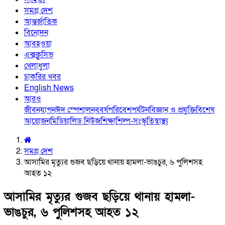
সমগ্র দেশ
আন্তর্জাতিক
বিনোদন
আবহওয়া
এক্সক্লুসিভ
খেলাধুলা
চাকরির খবর
English News
আরও
জীবনযাপন
ঈদ স্পেশাল
নববর্ষ
পরিবেশ
পর্যটন
বিজ্ঞান ও প্রযুক্তি
বিশেষ
আয়োজন
মিডিয়া
লিড নিউজ
শিক্ষা
শিল্প-সংস্কৃতি
স্বাস্থ্য
সমগ্র দেশ
আসামির মৃত্যুর গুজব ছড়িয়ে থানায় হামলা-ভাঙচুর, ৬ পুলিশসহ
আহত ১২
আসামির মৃত্যুর গুজব ছড়িয়ে থানায় হামলা-
ভাঙচুর, ৬ পুলিশসহ আহত ১২