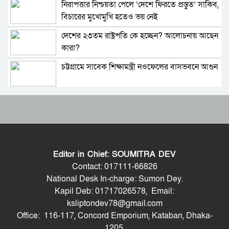
নিরাপত্তার নিশ্চয়তা পেলে ‘দেশে ফিরতে প্রস্তুত’ সাকিব,
ফেনীর পুলিশ সুপার; যত কিছুই করি না কেন, কারোরই
বিচারের মুখোমুখি হতেও ভয় নেই
মন রক্ষা করতে পারি না
দেশের ২৩তম রাষ্ট্রপতি কে হচ্ছেন? আলোচনায় আছেন
জুলাই গণঅভ্যুত্থান দিবসে হবিগঞ্জে শহীদদের প্রতি
কারা?
জেলা পুলিশের শ্রদ্ধা
চট্টগ্রামে সাবেক শিক্ষামন্ত্রী নওফেলের বাসভবনে আগুন
মৌলভীবাজারে যথাযোগ্য মর্যাদায় পালিত জুলাই
গণঅভ্যুত্থান দিবস
বাংলাদেশ-পাকিস্তানসহ ১৩ দেশের জোট, কমান্ডার
কুষ্টিয়ায় নানা আয়োজনে জুলাই গণঅভ্যুত্থান দিবস
নিয়োগ দিল সৌদি আরব
পালিত
ভারতের চিকেন নেক নিয়ে নতুন পরিকল্পনা
বহিরাগতদের নিয়ে র‍্যালি করার অভিযোগকে কেন্দ্র
করে বরিশাল বিশ্ববিদ্যালয়ে ছাত্রদল-শিবির সংঘর্ষ,
Editor in Chief: SOUMITRA DEV
আহত ১০
জাতীয় সংসদের বিশেষ অধিবেশন ডাকা হচ্ছে
বেগম রোকেয়া বিশ্ববিদ্যালয়ে ছাত্রদল-শিবির সংঘর্ষ,
Contact: 017111-66826
আহত অন্তত ২০
National Desk In-charge: Sumon Dey.
Kapil Deb: 01717026578, Email:
বগুড়ায় ও সিলেটে দুই ঘণ্টার ব্যবধানে সড়ক দুর্ঘটনায়
মদপান করে দুই রুশ নাগরিকের মারামারিতে
ksliptondev78@gmail.com
শিশুসহ প্রাণ গেল ১৫ জনের
একজনের মৃত্যু, আরেকজন আইসিইউতে
Office: 116-117, Concord Emporium, Kataban, Dhaka-
শুভেন্দুর কৌশলে বদলে যাচ্ছে পশ্চিমবঙ্গের রাজনীতির
1205.