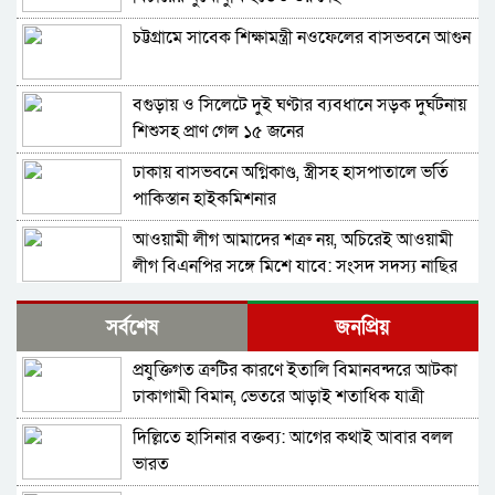
চট্টগ্রামে সাবেক শিক্ষামন্ত্রী নওফেলের বাসভবনে আগুন
বগুড়ায় ও সিলেটে দুই ঘণ্টার ব্যবধানে সড়ক দুর্ঘটনায়
শিশুসহ প্রাণ গেল ১৫ জনের
ঢাকায় বাসভবনে অগ্নিকাণ্ড, স্ত্রীসহ হাসপাতালে ভর্তি
পাকিস্তান হাইকমিশনার
আওয়ামী লীগ আমাদের শত্রু নয়, অচিরেই আওয়ামী
লীগ বিএনপির সঙ্গে মিশে যাবে: সংসদ সদস্য নাছির
শহীদ আহসান জুলাই যোদ্ধা নন—দাবি বিএনপি নেতার,
সর্বশেষ
জনপ্রিয়
জামায়াত নেতা বললেন, ‘সারজিসও ছাত্রলীগ করতেন’
প্রযুক্তিগত ত্রুটির কারণে ইতালি বিমানবন্দরে আটকা
সাকিব আল হাসানের বাড়িতে পেট্রোল ঢেলে আগুন
ঢাকাগামী বিমান, ভেতরে আড়াই শতাধিক যাত্রী
দেওয়ার চেষ্টা, ভাঙচুর
দিল্লিতে হাসিনার বক্তব্য: আগের কথাই আবার বলল
গাজীপুর-৫ আসনের সাবেক এমপি আখতারুজ্জামান
ভারত
গ্রেপ্তার