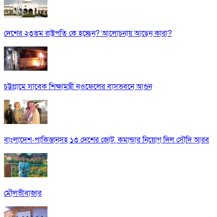
দেশের ২৩তম রাষ্ট্রপতি কে হচ্ছেন? আলোচনায় আছেন কারা?
চট্টগ্রামে সাবেক শিক্ষামন্ত্রী নওফেলের বাসভবনে আগুন
বাংলাদেশ-পাকিস্তানসহ ১৩ দেশের জোট, কমান্ডার নিয়োগ দিল সৌদি আরব
মৌলভীবাজার