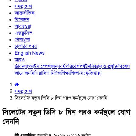
সমগ্র দেশ
আন্তর্জাতিক
বিনোদন
আবহওয়া
এক্সক্লুসিভ
খেলাধুলা
চাকরির খবর
English News
আরও
জীবনযাপন
ঈদ স্পেশাল
নববর্ষ
পরিবেশ
পর্যটন
বিজ্ঞান ও প্রযুক্তি
বিশেষ
আয়োজন
মিডিয়া
লিড নিউজ
শিক্ষা
শিল্প-সংস্কৃতি
স্বাস্থ্য
সমগ্র দেশ
সিলেটের নতুন ডিসি ৮ দিন পরও কর্মস্থলে যোগ দেননি
সিলেটের নতুন ডিসি ৮ দিন পরও কর্মস্থলে যোগ
দেননি
প্রকাশিত
জুলাই ৭, ২০২৬, ০২:২৩ পূর্বাহ্ণ