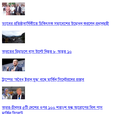
ড্যাবের প্রতিষ্ঠাবার্ষিকীতে চিকিৎসক সমাবেশের উদ্বোধন করলেন প্রধানমন্ত্রী
ভারতের হিমাচলে বাস উল্টে নিহত ৮, আহত ১০
ট্রাম্পের ‘অবৈধ ইরান যুদ্ধ’ বন্ধে মার্কিন সিনেটরদের প্রস্তাব
ভারত-চীনসহ ৫টি দেশের ওপর ১০০ শতাংশ শুল্ক আরোপের বিল পাস
মার্কিন সিনেটে