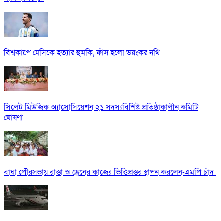
বিশ্বকাপে মেসিকে হত্যার হুমকি, ফাঁস হলো ভয়ংকর নথি
সিলেট মিউজিক অ্যাসোসিয়েশন ২১ সদস্যবিশিষ্ট প্রতিষ্ঠাকালীন কমিটি
ঘোষণা
বাঘা পৌরসভায় রাস্তা ও ড্রেনের কাজের ভিত্তিপ্রস্তর স্থাপন করলেন-এমপি চাঁদ