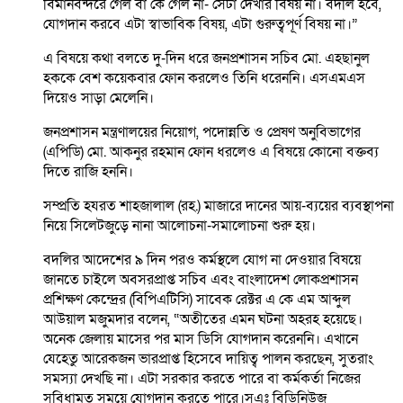
বিমানবন্দরে গেল বা কে গেল না- সেটা দেখার বিষয় না। বদলি হবে,
যোগদান করবে এটা স্বাভাবিক বিষয়, এটা গুরুত্বপূর্ণ বিষয় না।”
এ বিষয়ে কথা বলতে দু-দিন ধরে জনপ্রশাসন সচিব মো. এহছানুল
হককে বেশ কয়েকবার ফোন করলেও তিনি ধরেননি। এসএমএস
দিয়েও সাড়া মেলেনি।
জনপ্রশাসন মন্ত্রণালয়ের নিয়োগ, পদোন্নতি ও প্রেষণ অনুবিভাগের
(এপিডি) মো. আকনুর রহমান ফোন ধরলেও এ বিষয়ে কোনো বক্তব্য
দিতে রাজি হননি।
সম্প্রতি হযরত শাহজালাল (রহ.) মাজারে দানের আয়-ব্যয়ের ব্যবস্থাপনা
নিয়ে সিলেটজুড়ে নানা আলোচনা-সমালোচনা শুরু হয়।
বদলির আদেশের ৯ দিন পরও কর্মস্থলে যোগ না দেওয়ার বিষয়ে
জানতে চাইলে অবসরপ্রাপ্ত সচিব এবং বাংলাদেশ লোকপ্রশাসন
প্রশিক্ষণ কেন্দ্রের (বিপিএটিসি) সাবেক রেক্টর এ কে এম আব্দুল
আউয়াল মজুমদার বলেন, “অতীতের এমন ঘটনা অহরহ হয়েছে।
অনেক জেলায় মাসের পর মাস ডিসি যোগদান করেননি। এখানে
যেহেতু আরেকজন ভারপ্রাপ্ত হিসেবে দায়িত্ব পালন করছেন, সুতরাং
সমস্যা দেখছি না। এটা সরকার করতে পারে বা কর্মকর্তা নিজের
সুবিধামত সময়ে যোগদান করতে পারে।সুএঃ বিডিনিউজ