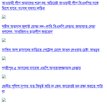
আওয়ামী লীগ আমাদের শত্রু নয়, অচিরেই আওয়ামী লীগ বিএনপির সঙ্গে
মিশে যাবে: সংসদ সদস্য নাছির
শহীদ আহসান জুলাই যোদ্ধা নন—দাবি বিএনপি নেতার, জামায়াত নেতা
বললেন, ‘সারজিসও ছাত্রলীগ করতেন’
সাকিব আল হাসানের বাড়িতে পেট্রোল ঢেলে আগুন দেওয়ার চেষ্টা, ভাঙচুর
গাজীপুর-৫ আসনের সাবেক এমপি আখতারুজ্জামান গ্রেপ্তার
ফেনীর পুলিশ সুপার; যত কিছুই করি না কেন, কারোরই মন রক্ষা করতে পারি
না