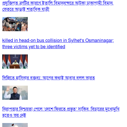
প্রযুক্তিগত ত্রুটির কারণে ইতালি বিমানবন্দরে আটকা ঢাকাগামী বিমান,
ভেতরে আড়াই শতাধিক যাত্রী
killed in head-on bus collision in Sylhet’s Osmaninagar;
three victims yet to be identified
দিল্লিতে হাসিনার বক্তব্য: আগের কথাই আবার বলল ভারত
নিরাপত্তার নিশ্চয়তা পেলে ‘দেশে ফিরতে প্রস্তুত’ সাকিব, বিচারের মুখোমুখি
হতেও ভয় নেই