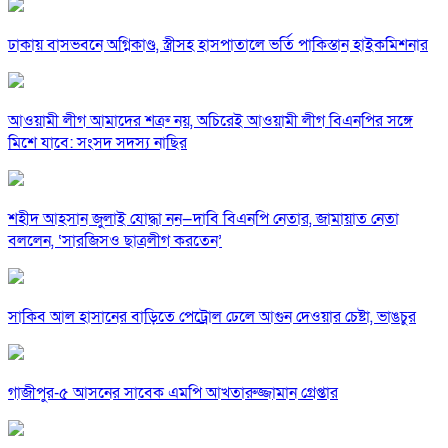
ঢাকায় বাসভবনে অগ্নিকাণ্ড, স্ত্রীসহ হাসপাতালে ভর্তি পাকিস্তান হাইকমিশনার
আওয়ামী লীগ আমাদের শত্রু নয়, অচিরেই আওয়ামী লীগ বিএনপির সঙ্গে
মিশে যাবে: সংসদ সদস্য নাছির
শহীদ আহসান জুলাই যোদ্ধা নন—দাবি বিএনপি নেতার, জামায়াত নেতা
বললেন, ‘সারজিসও ছাত্রলীগ করতেন’
সাকিব আল হাসানের বাড়িতে পেট্রোল ঢেলে আগুন দেওয়ার চেষ্টা, ভাঙচুর
গাজীপুর-৫ আসনের সাবেক এমপি আখতারুজ্জামান গ্রেপ্তার