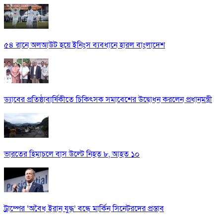
৫৪ রানে অলআউট হয়ে ইনিংস ব্যবধানে হারল বাংলাদেশ
ড্যাবের প্রতিষ্ঠাবার্ষিকীতে চিকিৎসক সমাবেশের উদ্বোধন করলেন প্রধানমন্ত্রী
ভারতের হিমাচলে বাস উল্টে নিহত ৮, আহত ১০
ট্রাম্পের ‘অবৈধ ইরান যুদ্ধ’ বন্ধে মার্কিন সিনেটরদের প্রস্তাব