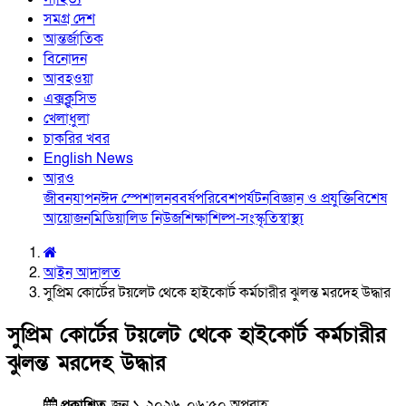
সমগ্র দেশ
আন্তর্জাতিক
বিনোদন
আবহওয়া
এক্সক্লুসিভ
খেলাধুলা
চাকরির খবর
English News
আরও
জীবনযাপন
ঈদ স্পেশাল
নববর্ষ
পরিবেশ
পর্যটন
বিজ্ঞান ও প্রযুক্তি
বিশেষ
আয়োজন
মিডিয়া
লিড নিউজ
শিক্ষা
শিল্প-সংস্কৃতি
স্বাস্থ্য
আইন আদালত
সুপ্রিম কোর্টের টয়লেট থেকে হাইকোর্ট কর্মচারীর ঝুলন্ত মরদেহ উদ্ধার
সুপ্রিম কোর্টের টয়লেট থেকে হাইকোর্ট কর্মচারীর
ঝুলন্ত মরদেহ উদ্ধার
প্রকাশিত
জুন ১, ২০২৬, ০৬:৫০ অপরাহ্ণ