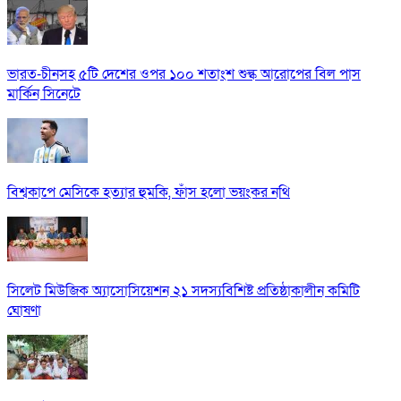
ভারত-চীনসহ ৫টি দেশের ওপর ১০০ শতাংশ শুল্ক আরোপের বিল পাস
মার্কিন সিনেটে
বিশ্বকাপে মেসিকে হত্যার হুমকি, ফাঁস হলো ভয়ংকর নথি
সিলেট মিউজিক অ্যাসোসিয়েশন ২১ সদস্যবিশিষ্ট প্রতিষ্ঠাকালীন কমিটি
ঘোষণা