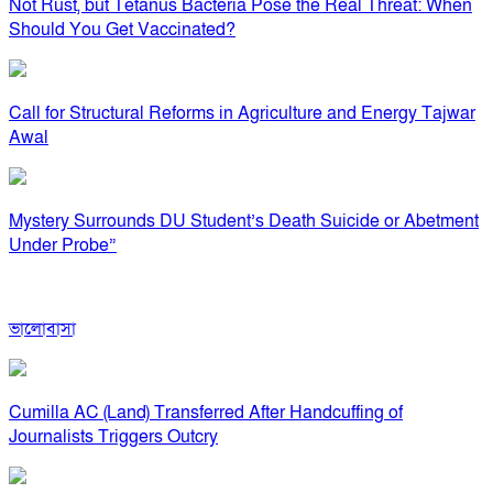
Not Rust, but Tetanus Bacteria Pose the Real Threat: When
Should You Get Vaccinated?
Call for Structural Reforms in Agriculture and Energy Tajwar
Awal
Mystery Surrounds DU Student’s Death Suicide or Abetment
Under Probe”
ভালোবাসা
Cumilla AC (Land) Transferred After Handcuffing of
Journalists Triggers Outcry