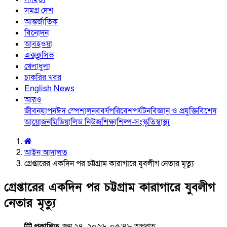
সমগ্র দেশ
আন্তর্জাতিক
বিনোদন
আবহওয়া
এক্সক্লুসিভ
খেলাধুলা
চাকরির খবর
English News
আরও
জীবনযাপন
ঈদ স্পেশাল
নববর্ষ
পরিবেশ
পর্যটন
বিজ্ঞান ও প্রযুক্তি
বিশেষ
আয়োজন
মিডিয়া
লিড নিউজ
শিক্ষা
শিল্প-সংস্কৃতি
স্বাস্থ্য
আইন আদালত
গ্রেপ্তারের একদিন পর চট্টগ্রাম কারাগারে যুবলীগ নেতার মৃত্যু
গ্রেপ্তারের একদিন পর চট্টগ্রাম কারাগারে যুবলীগ
নেতার মৃত্যু
প্রকাশিত
জুন ২৪, ২০২৬, ০৫:৪৮ অপরাহ্ণ