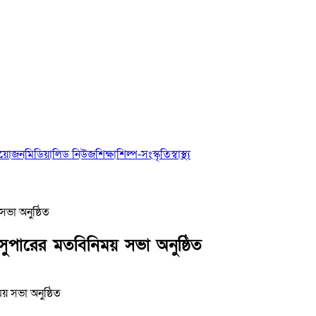
আয়োজন
মিডিয়া
লিড নিউজ
শিক্ষা
শিল্প-সংস্কৃতি
স্বাস্থ্য
ভা অনুষ্ঠিত
সুপারের মতবিনিময় সভা অনুষ্ঠিত