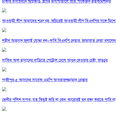
ঢাকায় বাসভবনে অগ্নিকাণ্ড, স্ত্রীসহ হাসপাতালে ভর্তি পাকিস্তান হাইকমিশনার
আওয়ামী লীগ আমাদের শত্রু নয়, অচিরেই আওয়ামী লীগ বিএনপির সঙ্গে মিশে 
শহীদ আহসান জুলাই যোদ্ধা নন—দাবি বিএনপি নেতার, জামায়াত নেতা বললেন,
সাকিব আল হাসানের বাড়িতে পেট্রোল ঢেলে আগুন দেওয়ার চেষ্টা, ভাঙচুর
গাজীপুর-৫ আসনের সাবেক এমপি আখতারুজ্জামান গ্রেপ্তার
ফেনীর পুলিশ সুপার; যত কিছুই করি না কেন, কারোরই মন রক্ষা করতে পারি না