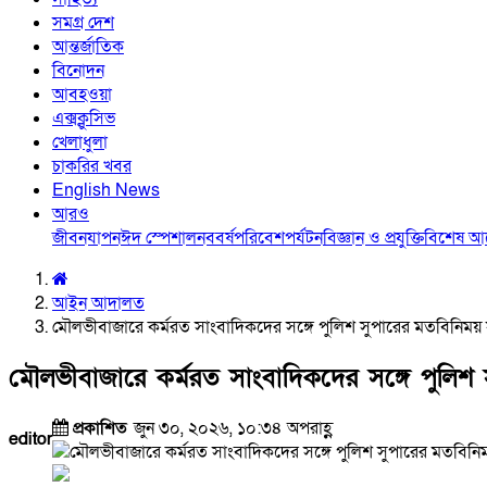
সমগ্র দেশ
আন্তর্জাতিক
বিনোদন
আবহওয়া
এক্সক্লুসিভ
খেলাধুলা
চাকরির খবর
English News
আরও
জীবনযাপন
ঈদ স্পেশাল
নববর্ষ
পরিবেশ
পর্যটন
বিজ্ঞান ও প্রযুক্তি
বিশেষ 
আইন আদালত
মৌলভীবাজারে কর্মরত সাংবাদিকদের সঙ্গে পুলিশ সুপারের মতবিনিময় স
মৌলভীবাজারে কর্মরত সাংবাদিকদের সঙ্গে পুলিশ 
প্রকাশিত
জুন ৩০, ২০২৬, ১০:৩৪ অপরাহ্ণ
editor