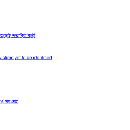
ে আড়াই শতাধিক যাত্রী
ictims yet to be identified
তেও ভয় নেই