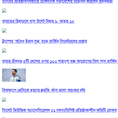
ড্যাবের প্রতিষ্ঠাবার্ষিকীতে চিকিৎসক সমাবেশের উদ্বোধন করলেন প্রধানমন্ত্রী
ভারতের হিমাচলে বাস উল্টে নিহত ৮, আহত ১০
ট্রাম্পের ‘অবৈধ ইরান যুদ্ধ’ বন্ধে মার্কিন সিনেটরদের প্রস্তাব
ভারত-চীনসহ ৫টি দেশের ওপর ১০০ শতাংশ শুল্ক আরোপের বিল পাস মার্কিন 
বিশ্বকাপে মেসিকে হত্যার হুমকি, ফাঁস হলো ভয়ংকর নথি
সিলেট মিউজিক অ্যাসোসিয়েশন ২১ সদস্যবিশিষ্ট প্রতিষ্ঠাকালীন কমিটি ঘোষণা