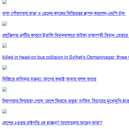
বাঘা পৌরসভায় রাস্তা ও ড্রেনের কাজের ভিত্তিপ্রস্তর স্থাপন করলেন-এমপি চাঁদ
প্রযুক্তিগত ত্রুটির কারণে ইতালি বিমানবন্দরে আটকা ঢাকাগামী বিমান, ভেতর
killed in head-on bus collision in Sylhet’s Osmaninagar; three v
দিল্লিতে হাসিনার বক্তব্য: আগের কথাই আবার বলল ভারত
নিরাপত্তার নিশ্চয়তা পেলে ‘দেশে ফিরতে প্রস্তুত’ সাকিব, বিচারের মুখোমুখি হ
দেশের ২৩তম রাষ্ট্রপতি কে হচ্ছেন? আলোচনায় আছেন কারা?