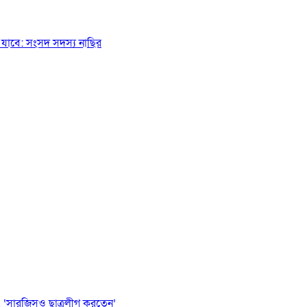
যাবে: সংসদ সদস্য নাছির
 ‘সারজিসও ছাত্রলীগ করতেন’