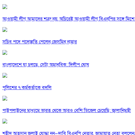
আওয়ামী লীগ আমাদের শত্রু নয়, অচিরেই আওয়ামী লীগ বিএনপির সঙ্গে মিশে 
সচিব পদে পদোন্নতি পেলেন জেসমিন নাহার
বাংলাদেশে যা চলছে, সেটা অমানবিক: দিলীপ ঘোষ
পুলিশের ৭ কর্মকর্তাকে বদলি
পাইপলাইনের মাধ্যমে ভারত থেকে আরও বেশি ডিজেল চেয়েছি: জ্বালানিমন্ত্রী
শহীদ আহসান জুলাই যোদ্ধা নন—দাবি বিএনপি নেতার, জামায়াত নেতা বললেন,