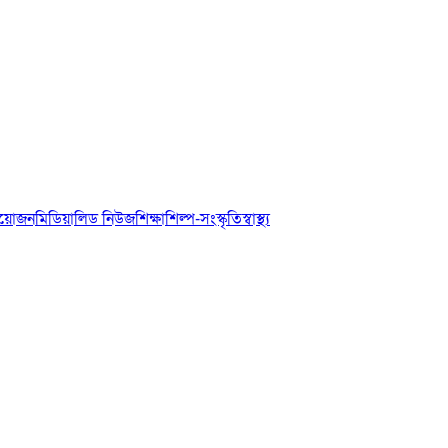
আয়োজন
মিডিয়া
লিড নিউজ
শিক্ষা
শিল্প-সংস্কৃতি
স্বাস্থ্য