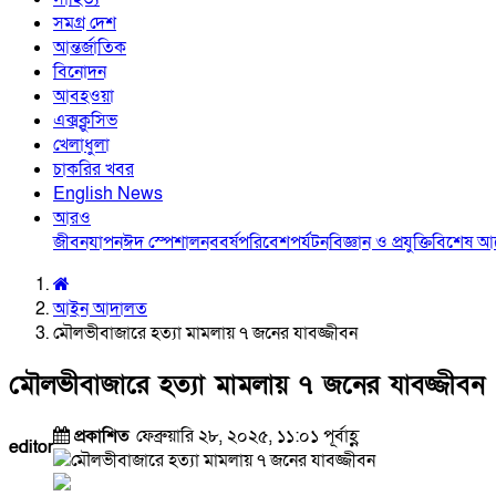
সমগ্র দেশ
আন্তর্জাতিক
বিনোদন
আবহওয়া
এক্সক্লুসিভ
খেলাধুলা
চাকরির খবর
English News
আরও
জীবনযাপন
ঈদ স্পেশাল
নববর্ষ
পরিবেশ
পর্যটন
বিজ্ঞান ও প্রযুক্তি
বিশেষ 
আইন আদালত
মৌলভীবাজারে হত্যা মামলায় ৭ জনের যাবজ্জীবন
মৌলভীবাজারে হত্যা মামলায় ৭ জনের যাবজ্জীবন
প্রকাশিত
ফেব্রুয়ারি ২৮, ২০২৫, ১১:০১ পূর্বাহ্ণ
editor