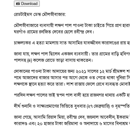
📸 Download
রেডটাইমস ডেস্ক মৌলভীবাজার:
মৌলভীবাজারে ব্যবসায়ী লক্ষণ পাল পাওনা টাকা চাইতে গিয়ে প্রাণ হ
ঘরগাঁও গ্রামের রনজিত দেবের ছেলে রবীন্দ্র দেব।
চাঞ্চল্যকর এ হত্যা মামলায় সাত আসামির যাবজ্জীবন কারাদণ্ডের 
জানা যায়, লক্ষণ পাল ছিলেন একজন ব্যবসায়ী। তার গ্রামের বাড়ি হবিগঞ্জ 
পালসহ (৪) কলেজ রোডে ভাড়া বাসায় থাকতেন।
দোকানের পাওনা টাকা আদায়ের জন্য ২০২১ সালের ১২ মার্চ শ্রীমঙ্গল
পথে আজাদের বাজার আসার পর আগে থেকে ওত পেতে থাকা খুনিরা সিএন
লক্ষণকে স্থানে হত্যা করে তারা। লাশ রাস্তায় ফেলে রেখে ব্যবহৃত মোব
পরদিন লক্ষণ পালের ভাই স্বপন পাল বাদী হয়ে রাজনগর থানায় একটি হত
দীর্ঘ শুনানি ও সাক্ষ্যপ্রমাণের ভিত্তিতে বুধবার (২৭ ফেব্রুয়ারি) ও 
জানা গেছে, আসামি রিয়াদ মিয়া, রবীন্দ্র দেব, জয়নাল আবেদীন, ইকরাম 
কারাদণ্ড এবং ২০ হাজার টাকা জরিমানা ও অনাদায়ে ৬ মাসের বিনাশ্রম