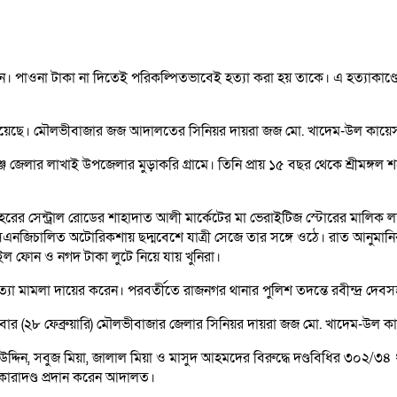
ারান। পাওনা টাকা না দিতেই পরিকল্পিতভাবেই হত্যা করা হয় তাকে। এ হত্যাকা
রায় হয়েছে। মৌলভীবাজার জজ আদালতের সিনিয়র দায়রা জজ মো. খাদেম-উল কায়ে
জেলার লাখাই উপজেলার মুড়াকরি গ্রামে। তিনি প্রায় ১৫ বছর থেকে শ্রীমঙ্গল শহরে ব
 শহরের সেন্ট্রাল রোডের শাহাদাত আলী মার্কেটের মা ভেরাইটিজ স্টোরের মা
জিচালিত অটোরিকশায় ছদ্মবেশে যাত্রী সেজে তার সঙ্গে ওঠে। রাত আনুমানিক
াইল ফোন ও নগদ টাকা লুটে নিয়ে যায় খুনিরা।
্যা মামলা দায়ের করেন। পরবর্তীতে রাজনগর থানার পুলিশ তদন্তে রবীন্দ্র দে
বৃহস্পতিবার (২৮ ফেব্রুয়ারি) মৌলভীবাজার জেলার সিনিয়র দায়রা জজ মো. খাদেম-উল 
উদ্দিন, সবুজ মিয়া, জালাল মিয়া ও মাসুদ আহমদের বিরুদ্ধে দণ্ডবিধির ৩০২/৩৪
 কারাদণ্ড প্রদান করেন আদালত।