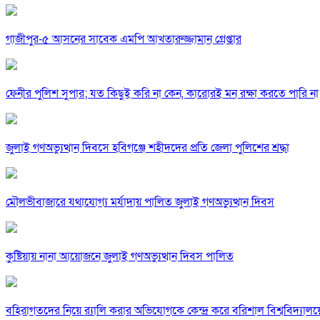
গাজীপুর-৫ আসনের সাবেক এমপি আখতারুজ্জামান গ্রেপ্তার
ফেনীর পুলিশ সুপার; যত কিছুই করি না কেন, কারোরই মন রক্ষা করতে পারি না
জুলাই গণঅভ্যুত্থান দিবসে হবিগঞ্জে শহীদদের প্রতি জেলা পুলিশের শ্রদ্ধা
মৌলভীবাজারে যথাযোগ্য মর্যাদায় পালিত জুলাই গণঅভ্যুত্থান দিবস
কুষ্টিয়ায় নানা আয়োজনে জুলাই গণঅভ্যুত্থান দিবস পালিত
বহিরাগতদের নিয়ে র‍্যালি করার অভিযোগকে কেন্দ্র করে বরিশাল বিশ্ববিদ্যাল