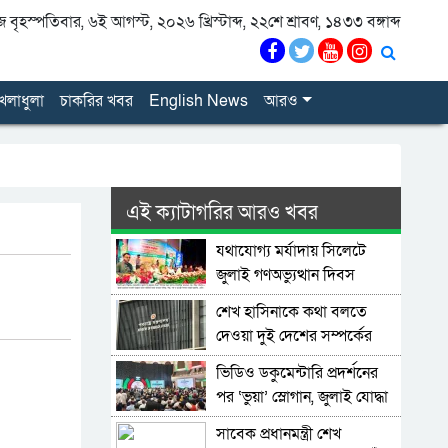
বৃহস্পতিবার, ৬ই আগস্ট, ২০২৬ খ্রিস্টাব্দ, ২২শে শ্রাবণ, ১৪৩৩ বঙ্গাব্দ
েলাধুলা
চাকরির খবর
English News
আরও
এই ক্যাটাগরির আরও খবর
যথাযোগ্য মর্যাদায় সিলেটে
জুলাই গণঅভ্যুত্থান দিবস
পালিত
শেখ হাসিনাকে কথা বলতে
দেওয়া দুই দেশের সম্পর্কের
জন্য ক্ষতিকর: পররাষ্ট্র মন্ত্রণালয়
ভিডিও ডকুমেন্টারি প্রদর্শনের
পর ‘ভুয়া’ স্লোগান, জুলাই যোদ্ধা
ও শহিদ পরিবারের সংবর্ধনা
সাবেক প্রধানমন্ত্রী শেখ
অনুষ্ঠানে হট্টগোল