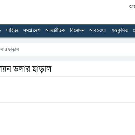
আজ 
ত
সাহিত্য
সমগ্র দেশ
আন্তর্জাতিক
বিনোদন
আবহওয়া
এক্সক্লুসিভ
খ
 ডলার ছাড়াল
লিয়ন ডলার ছাড়াল