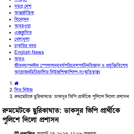
সমগ্র দেশ
আন্তর্জাতিক
বিনোদন
আবহওয়া
এক্সক্লুসিভ
খেলাধুলা
চাকরির খবর
English News
আরও
জীবনযাপন
ঈদ স্পেশাল
নববর্ষ
পরিবেশ
পর্যটন
বিজ্ঞান ও প্রযুক্তি
বিশেষ
আয়োজন
মিডিয়া
লিড নিউজ
শিক্ষা
শিল্প-সংস্কৃতি
স্বাস্থ্য
লিড নিউজ
রুমমেটকে ছুরিকাঘাত: ডাকসুর ভিপি প্রার্থীকে পুলিশে দিলো প্রশাসন
রুমমেটকে ছুরিকাঘাত: ডাকসুর ভিপি প্রার্থীকে
পুলিশে দিলো প্রশাসন
প্রকাশিত
আগস্ট ২৭, ২০২৫, ১২:০৮ অপরাহ্ণ