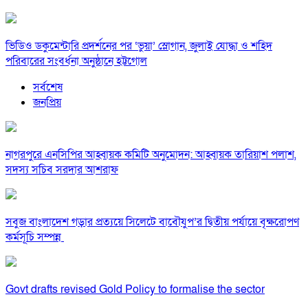
ভিডিও ডকুমেন্টারি প্রদর্শনের পর ‘ভুয়া’ স্লোগান, জুলাই যোদ্ধা ও শহিদ
পরিবারের সংবর্ধনা অনুষ্ঠানে হট্টগোল
সর্বশেষ
জনপ্রিয়
নাগরপুরে এনসিপির আহ্বায়ক কমিটি অনুমোদন: আহ্বায়ক তারিয়াশ পলাশ,
সদস্য সচিব সরদার আশরাফ
সবুজ বাংলাদেশ গড়ার প্রত্যয়ে সিলেটে বাবৌযুপ’র দ্বিতীয় পর্যায়ে বৃক্ষরোপণ
কর্মসূচি সম্পন্ন
Govt drafts revised Gold Policy to formalise the sector