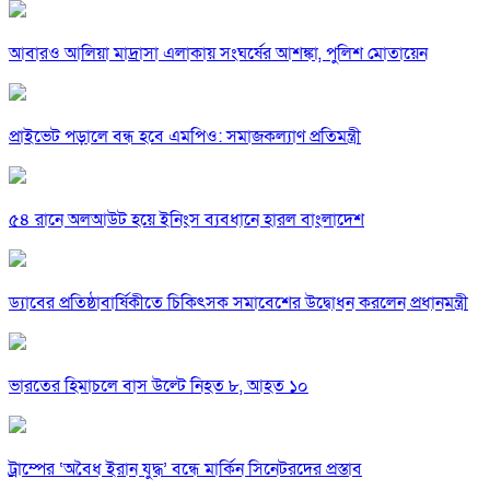
আবারও আলিয়া মাদ্রাসা এলাকায় সংঘর্ষের আশঙ্কা, পুলিশ মোতায়েন
প্রাইভেট পড়ালে বন্ধ হবে এমপিও: সমাজকল্যাণ প্রতিমন্ত্রী
৫৪ রানে অলআউট হয়ে ইনিংস ব্যবধানে হারল বাংলাদেশ
ড্যাবের প্রতিষ্ঠাবার্ষিকীতে চিকিৎসক সমাবেশের উদ্বোধন করলেন প্রধানমন্ত্রী
ভারতের হিমাচলে বাস উল্টে নিহত ৮, আহত ১০
ট্রাম্পের ‘অবৈধ ইরান যুদ্ধ’ বন্ধে মার্কিন সিনেটরদের প্রস্তাব