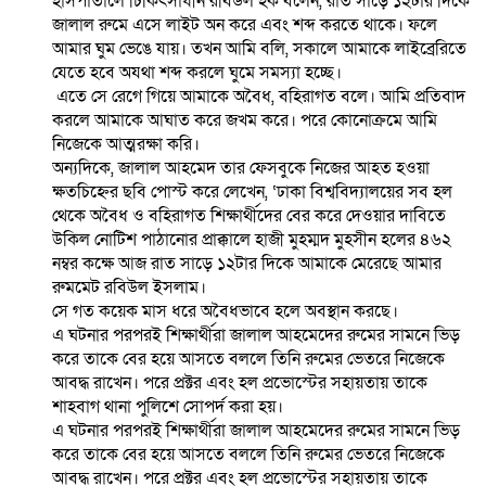
হাসপাতালে চিকিৎসাধীন রবিউল হক বলেন, রাত সাড়ে ১২টার দিকে
জালাল রুমে এসে লাইট অন করে এবং শব্দ করতে থাকে। ফলে
আমার ঘুম ভেঙে যায়। তখন আমি বলি, সকালে আমাকে লাইব্রেরিতে
যেতে হবে অযথা শব্দ করলে ঘুমে সমস্যা হচ্ছে।
এতে সে রেগে গিয়ে আমাকে অবৈধ, বহিরাগত বলে। আমি প্রতিবাদ
করলে আমাকে আঘাত করে জখম করে। পরে কোনোক্রমে আমি
নিজেকে আত্মরক্ষা করি।
অন্যদিকে, জালাল আহমেদ তার ফেসবুকে নিজের আহত হ‌ওয়া
ক্ষতচিহ্নের ছবি পোস্ট করে লেখেন, ‘ঢাকা বিশ্ববিদ্যালয়ের সব হল
থেকে অবৈধ ও বহিরাগত শিক্ষার্থীদের বের করে দেওয়ার দাবিতে
উকিল নোটিশ পাঠানোর প্রাক্কালে হাজী মুহম্মদ মুহসীন হলের ৪৬২
নম্বর কক্ষে আজ রাত সাড়ে ১২টার দিকে আমাকে মেরেছে আমার
রুমমেট রবিউল ইসলাম।
সে গত কয়েক মাস ধরে অবৈধভাবে হলে অবস্থান করছে।
এ ঘটনার পরপরই শিক্ষার্থীরা জালাল আহমেদের রুমের সামনে ভিড়
করে তাকে বের হয়ে আসতে বললে তিনি রুমের ভেতরে নিজেকে
আবদ্ধ রাখেন। পরে প্রক্টর এবং হল প্রভোস্টের সহায়তায় তাকে
শাহবাগ থানা পুলিশে সোপর্দ করা হয়।
এ ঘটনার পরপরই শিক্ষার্থীরা জালাল আহমেদের রুমের সামনে ভিড়
করে তাকে বের হয়ে আসতে বললে তিনি রুমের ভেতরে নিজেকে
আবদ্ধ রাখেন। পরে প্রক্টর এবং হল প্রভোস্টের সহায়তায় তাকে