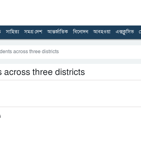
ত
সাহিত্য
সমগ্র দেশ
আন্তর্জাতিক
বিনোদন
আবহওয়া
এক্সক্লুসিভ
খ
idents across three districts
s across three districts