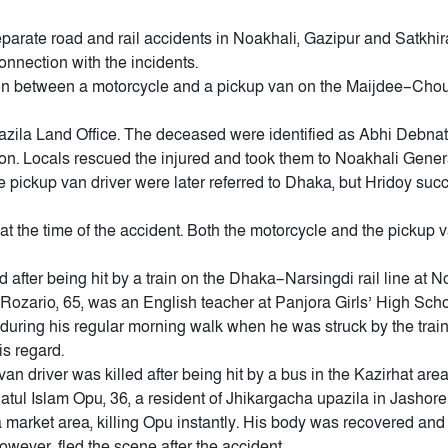
eparate road and rail accidents in Noakhali, Gazipur and Satkhir
nnection with the incidents.
ision between a motorcycle and a pickup van on the Maijdee–Ch
azila Land Office. The deceased were identified as Abhi Debnat
ion. Locals rescued the injured and took them to Noakhali Gener
 pickup van driver were later referred to Dhaka, but Hridoy su
at the time of the accident. Both the motorcycle and the pickup 
d after being hit by a train on the Dhaka–Narsingdi rail line at 
Rozario, 65, was an English teacher at Panjora Girls’ High Scho
 during his regular morning walk when he was struck by the trai
is regard.
van driver was killed after being hit by a bus in the Kazirhat are
ul Islam Opu, 36, a resident of Jhikargacha upazila in Jashore
a market area, killing Opu instantly. His body was recovered and 
wever, fled the scene after the accident.