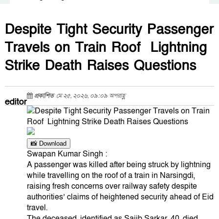
Despite Tight Security Passenger
Travels on Train Roof Lightning
Strike Death Raises Questions
প্রকাশিত
মে ২৫, ২০২৬, ০৯:০৯ অপরাহ্ণ
editor
📸 Download
Swapan Kumar Singh :
A passenger was killed after being struck by lightning
while travelling on the roof of a train in Narsingdi,
raising fresh concerns over railway safety despite
authorities’ claims of heightened security ahead of Eid
travel.
The deceased, identified as Sajib Sarkar, 40, died