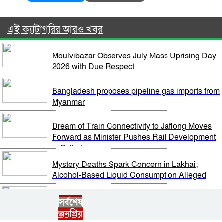
এই ক্যাটাগরির আরও খবর
Moulvibazar Observes July Mass Uprising Day
2026 with Due Respect
Bangladesh proposes pipeline gas imports from
Myanmar
Dream of Train Connectivity to Jaflong Moves
Forward as Minister Pushes Rail Development
in Sylhet
Mystery Deaths Spark Concern in Lakhai;
Alcohol-Based Liquid Consumption Alleged
NCP Leaders Barred from Entering Habiganj
সর্বশেষ
Amid Section 144 Restrictions, Complaint Filed
জনপ্রিয়
at Kamai Chhara Police Outpost