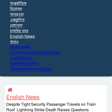
আন্তর্জাতিক
বিনোদন
আবহওয়া
এক্সক্লুসিভ
খেলাধুলা
চাকরির খবর
English News
আরও
জীবনযাপন
ঈদ
স্পেশাল
নববর্ষ
পরিবেশ
পর্যটন
বিজ্ঞান
ও প্রযুক্তি
বিশেষ
আয়োজন
মিডিয়া
লিড
নিউজ
শিক্ষা
শিল্প-সংস্কৃতি
স্বাস্থ্য
English News
Despite Tight Security Passenger Travels on Train
Roof Lightning Strike Death Raises Questions