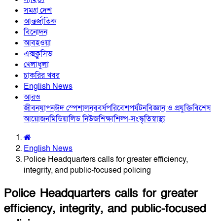
সমগ্র দেশ
আন্তর্জাতিক
বিনোদন
আবহওয়া
এক্সক্লুসিভ
খেলাধুলা
চাকরির খবর
English News
আরও
জীবনযাপন
ঈদ স্পেশাল
নববর্ষ
পরিবেশ
পর্যটন
বিজ্ঞান ও প্রযুক্তি
বিশেষ
আয়োজন
মিডিয়া
লিড নিউজ
শিক্ষা
শিল্প-সংস্কৃতি
স্বাস্থ্য
English News
Police Headquarters calls for greater efficiency,
integrity, and public-focused policing
Police Headquarters calls for greater
efficiency, integrity, and public-focused