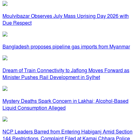
Moulvibazar Observes July Mass Uprising Day 2026 with
Due Respect
Bangladesh proposes pipeline gas imports from Myanmar
Dream of Train Connectivity to Jaflong Moves Forward as
Minister Pushes Rail Development in Sylhet
Mystery Deaths Spark Concern in Lakhai; Alcohol-Based
Liquid Consumption Alleged
NCP Leaders Barred from Entering Habiganj Amid Section
144 Restrictions, Complaint Filed at Kamai Chhara Police