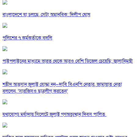
বাংলাদেশে যা চলছে, সেটা অমানবিক: দিলীপ ঘোষ
পুলিশের ৭ কর্মকর্তাকে বদলি
পাইপলাইনের মাধ্যমে ভারত থেকে আরও বেশি ডিজেল চেয়েছি: জ্বালানিমন্ত্রী
শহীদ আহসান জুলাই যোদ্ধা নন—দাবি বিএনপি নেতার, জামায়াত নেতা
বললেন, ‘সারজিসও ছাত্রলীগ করতেন’
যথাযোগ্য মর্যাদায় সিলেটে জুলাই গণঅভ্যুত্থান দিবস পালিত