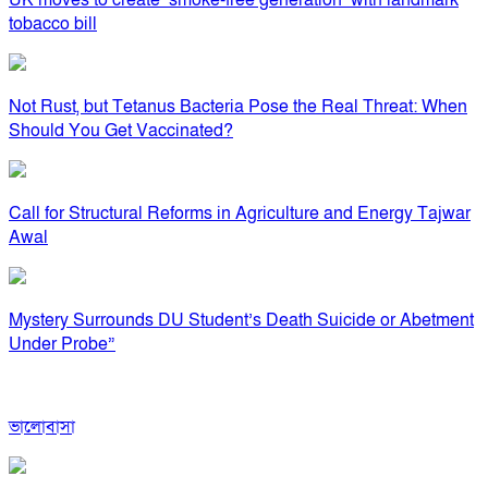
UK moves to create ‘smoke-free generation’ with landmark
tobacco bill
Not Rust, but Tetanus Bacteria Pose the Real Threat: When
Should You Get Vaccinated?
Call for Structural Reforms in Agriculture and Energy Tajwar
Awal
Mystery Surrounds DU Student’s Death Suicide or Abetment
Under Probe”
ভালোবাসা