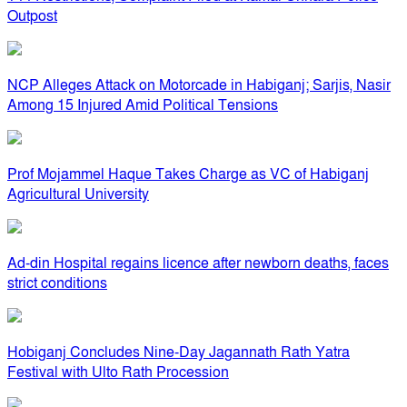
Outpost
NCP Alleges Attack on Motorcade in Habiganj; Sarjis, Nasir
Among 15 Injured Amid Political Tensions
Prof Mojammel Haque Takes Charge as VC of Habiganj
Agricultural University
Ad-din Hospital regains licence after newborn deaths, faces
strict conditions
Hobiganj Concludes Nine-Day Jagannath Rath Yatra
Festival with Ulto Rath Procession