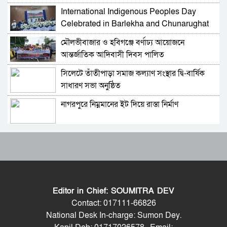
International Indigenous Peoples Day
প্রতিদিন হাঁটার অভ্যাস বদলে দিতে পারে আপনার
Celebrated in Barlekha and Chunarughat
জীবন
মৌলভীবাজার ও হবিগঞ্জে বর্ণাঢ্য আয়োজনে
বাড়ছে মন্ত্রিসভার আকার, আসছে নতুন মুখ
আন্তর্জাতিক আদিবাসী দিবস পালিত
সিলেটে তাঁতীপাড়া সমাজ কল্যাণ সংস্থার দ্বি-বার্ষিক
মমতার হারে কেমন হবে বাংলাদেশ-ভারত কূটনৈতিক
সাধারণ সভা অনুষ্ঠিত
সম্পর্ক?
নাগরপুরে নিম্নমানের ইট দিয়ে রাস্তা নির্মাণ
প্রধানমন্ত্রী তারেক রহমান আগে দিল্লি না বেইজিং সফর
করবেন?
রাষ্ট্রপতি পদে মির্জা ফখরুলের নাম চূড়ান্ত
আল-জাজিরার এক্সপ্লেইনার; ভারতীয় উদ্যোগের মতো
বিশ্বের কোথাও সীমান্তে কুমির-বিষধর সাপ ছাড়ার
নজির কি আছে
হেফাজত আমিরের সঙ্গে প্রধানমন্ত্রীর সাক্ষাৎ
মৌলভীবাজারে দুই ডাকাতের মৃত্যুদণ্ড ও ৯ জনের
যাবজ্জীবন কারাদণ্ড
Editor in Chief: SOUMITRA DEV
দেশে মোট ভোটার ১২ কোটি ৮৬ লাখ, তিন মাসে
রূপপুর কেন্দ্র থেকে যেভাবে বিদ্যুৎ যোগ হবে জাতীয়
Contact: 017111-66826
বেড়েছে ৩ লাখ
গ্রিডে
National Desk In-charge: Sumon Dey.