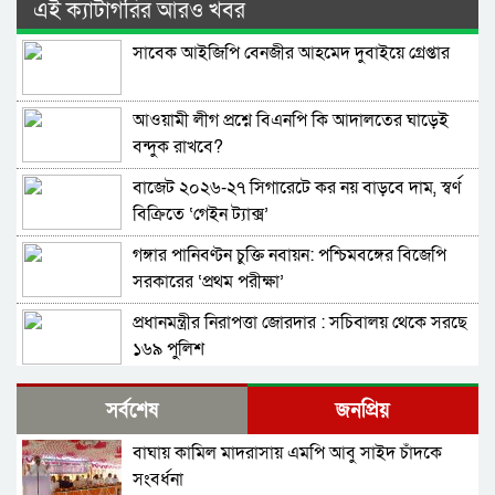
এই ক্যাটাগরির আরও খবর
সাবেক আইজিপি বেনজীর আহমেদ দুবাইয়ে গ্রেপ্তার
আওয়ামী লীগ প্রশ্নে বিএনপি কি আদালতের ঘাড়েই
বন্দুক রাখবে?
বাজেট ২০২৬-২৭ সিগারেটে কর নয় বাড়বে দাম, স্বর্ণ
বিক্রিতে ‘গেইন ট্যাক্স’
গঙ্গার পানিবণ্টন চুক্তি নবায়ন: পশ্চিমবঙ্গের বিজেপি
সরকারের ‘প্রথম পরীক্ষা’
প্রধানমন্ত্রীর নিরাপত্তা জোরদার : সচিবালয় থেকে সরছে
১৬৯ পুলিশ
কারিনা কায়সার আর নেই
সর্বশেষ
জনপ্রিয়
বাঘায় কামিল মাদরাসায় এমপি আবু সাইদ চাঁদকে
সিলেবাস শেষ করবো কীভাবে’- এসএসসির সময়
সংবর্ধনা
এগিয়ে আনায় শিক্ষার্থীদের উদ্বেগ