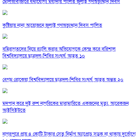
মৌলভীবাজারে যথাযোগ্য মর্যাদায় পালিত জুলাই গণঅভ্যুত্থান দিবস
কুষ্টিয়ায় নানা আয়োজনে জুলাই গণঅভ্যুত্থান দিবস পালিত
বহিরাগতদের নিয়ে র‍্যালি করার অভিযোগকে কেন্দ্র করে বরিশাল
বিশ্ববিদ্যালয়ে ছাত্রদল-শিবির সংঘর্ষ, আহত ১০
বেগম রোকেয়া বিশ্ববিদ্যালয়ে ছাত্রদল-শিবির সংঘর্ষ, আহত অন্তত ২০
মদপান করে দুই রুশ নাগরিকের মারামারিতে একজনের মৃত্যু, আরেকজন
আইসিইউতে
নাগরপুরে প্রায় ৪ কোটি টাকার সেতু নির্মাণ অ্যাপ্রোচ সড়ক না থাকায় দুর্ভোগে