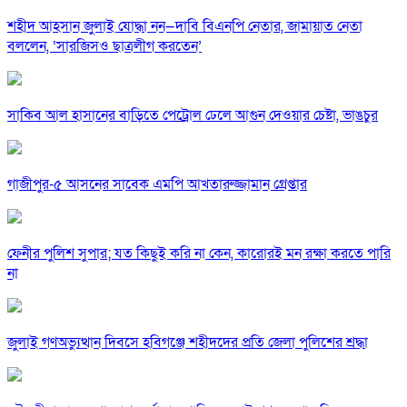
শহীদ আহসান জুলাই যোদ্ধা নন—দাবি বিএনপি নেতার, জামায়াত নেতা
বললেন, ‘সারজিসও ছাত্রলীগ করতেন’
সাকিব আল হাসানের বাড়িতে পেট্রোল ঢেলে আগুন দেওয়ার চেষ্টা, ভাঙচুর
গাজীপুর-৫ আসনের সাবেক এমপি আখতারুজ্জামান গ্রেপ্তার
ফেনীর পুলিশ সুপার; যত কিছুই করি না কেন, কারোরই মন রক্ষা করতে পারি
না
জুলাই গণঅভ্যুত্থান দিবসে হবিগঞ্জে শহীদদের প্রতি জেলা পুলিশের শ্রদ্ধা