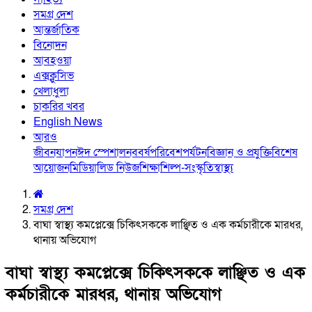
সমগ্র দেশ
আন্তর্জাতিক
বিনোদন
আবহওয়া
এক্সক্লুসিভ
খেলাধুলা
চাকরির খবর
English News
আরও
জীবনযাপন
ঈদ স্পেশাল
নববর্ষ
পরিবেশ
পর্যটন
বিজ্ঞান ও প্রযুক্তি
বিশেষ
আয়োজন
মিডিয়া
লিড নিউজ
শিক্ষা
শিল্প-সংস্কৃতি
স্বাস্থ্য
সমগ্র দেশ
বাঘা স্বাস্থ্য কমপ্লেক্সে চিকিৎসককে লাঞ্ছিত ও এক কর্মচারীকে মারধর,
থানায় অভিযোগ
বাঘা স্বাস্থ্য কমপ্লেক্সে চিকিৎসককে লাঞ্ছিত ও এক
কর্মচারীকে মারধর, থানায় অভিযোগ