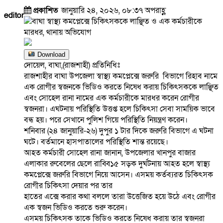
প্রকাশিত
জানুয়ারি ২৪, ২০২৬, ০৮:৩৭ অপরাহ্ণ
editor
Download
দোয়েল, বাঘা,(রাজশাহী) প্রতিনিধিঃ
রাজশাহীর বাঘা উপজেলা স্বাস্থ্য কমপ্লেক্সে জরুরি বিভাগে রিহাব নামে
এক রোগীর স্বজনকে ভিডিও করতে নিষেধ করায় চিকিৎসককে লাঞ্ছিত
এবং সোহেল রানা নামের এক কর্মচারীকে মারধর করেন রোগীর
স্বজনরা। এঘটনায় পরিস্থিতি উত্তপ্ত হলে চিকিৎসা সেবা সাময়িক ভাবে
বন্ধ হয়। পরে সেখানে পুলিশ গিয়ে পরিস্থিতি নিয়ন্ত্রণ করেন।
শনিবার (২৪ জানুয়ারি-২৬) দুপুর ১ টার দিকে জরুরি বিভাগে এ ঘটনা
ঘটে। বর্তমানে হাসপাতালের পরিস্থিতি শান্ত রয়েছে।
আহত কর্মচারী সোহেল রানা জানান, উপজেলার খানপুর বাজার
এলাকার রুবেলের ছেলে রাব্বি১৫ সড়ক দুর্ঘটনায় আহত হলে স্বাস্থ্য
কমপ্লেক্সে জরুরি বিভাগে নিয়ে আসেন। এসময় কর্তব্যরত চিকিৎসক
রোগীর চিকিৎসা দেয়ার পর তার
হাতের এক্সে করার কথা বললে তারা উত্তেজিত হয়ে উঠে এবং রোগীর
এক স্বজন ভিডিও করতে শুরু করেন।
এসময় চিকিৎসক তাকে ভিডিও করতে নিষেধ করায় তার স্বজনরা