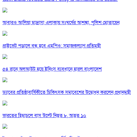
আবারও আলিয়া মাদ্রাসা এলাকায় সংঘর্ষের আশঙ্কা, পুলিশ মোতায়েন
প্রাইভেট পড়ালে বন্ধ হবে এমপিও: সমাজকল্যাণ প্রতিমন্ত্রী
৫৪ রানে অলআউট হয়ে ইনিংস ব্যবধানে হারল বাংলাদেশ
ড্যাবের প্রতিষ্ঠাবার্ষিকীতে চিকিৎসক সমাবেশের উদ্বোধন করলেন প্রধানমন্ত্রী
ভারতের হিমাচলে বাস উল্টে নিহত ৮, আহত ১০