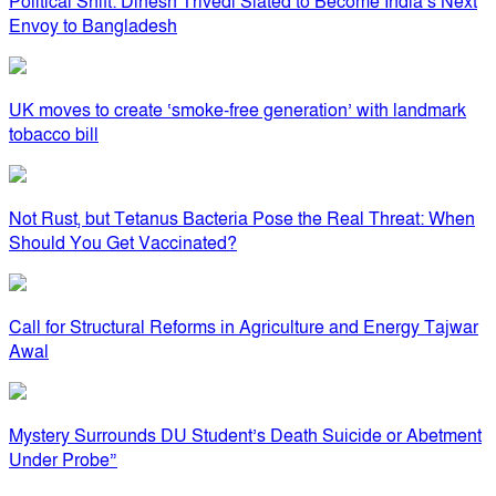
Political Shift: Dinesh Trivedi Slated to Become India’s Next
Envoy to Bangladesh
UK moves to create ‘smoke-free generation’ with landmark
tobacco bill
Not Rust, but Tetanus Bacteria Pose the Real Threat: When
Should You Get Vaccinated?
Call for Structural Reforms in Agriculture and Energy Tajwar
Awal
Mystery Surrounds DU Student’s Death Suicide or Abetment
Under Probe”