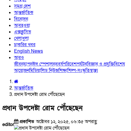
সমগ্র দেশ
আন্তর্জাতিক
বিনোদন
আবহওয়া
এক্সক্লুসিভ
খেলাধুলা
চাকরির খবর
English News
আরও
জীবনযাপন
ঈদ স্পেশাল
নববর্ষ
পরিবেশ
পর্যটন
বিজ্ঞান ও প্রযুক্তি
বিশেষ
আয়োজন
মিডিয়া
লিড নিউজ
শিক্ষা
শিল্প-সংস্কৃতি
স্বাস্থ্য
আন্তর্জাতিক
প্রধান উপদেষ্টা রোম পৌঁছেছেন
প্রধান উপদেষ্টা রোম পৌঁছেছেন
প্রকাশিত
অক্টোবর ১২, ২০২৫, ০৬:৩৫ অপরাহ্ণ
editor