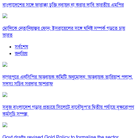
বাংলাদেশের সঙ্গে ফারাক্কা চুক্তি নবায়ন না করার দাবি ভারতীয় এমপির
মোদিকে নেতানিয়াহুর ফোন; ইসরায়েলের সঙ্গে ঘনিষ্ট সম্পর্ক গড়তে চায়
ভারত
সর্বশেষ
জনপ্রিয়
নাগরপুরে এনসিপির আহ্বায়ক কমিটি অনুমোদন: আহ্বায়ক তারিয়াশ পলাশ,
সদস্য সচিব সরদার আশরাফ
সবুজ বাংলাদেশ গড়ার প্রত্যয়ে সিলেটে বাবৌযুপ’র দ্বিতীয় পর্যায়ে বৃক্ষরোপণ
কর্মসূচি সম্পন্ন
Govt drafts revised Gold Policy to formalise the sector