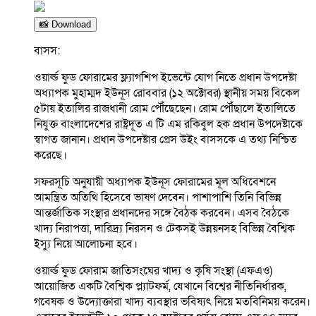
📸 Download
বাসস:
ওয়ার্ল্ড ফুড ফোরামের ফ্ল্যাগশিপ ইভেন্টে যোগ নিতে প্রধান উপদেষ্টা
অধ্যাপক মুহাম্মদ ইউনূস রোববার (১২ অক্টোবর) স্থানীয় সময় বিকেল
৫টায় ইতালির রাজধানী রোম পৌঁছেছেন। রোম পৌঁছালে ইতালিতে
নিযুক্ত বাংলাদেশের রাষ্ট্রদূত এ টি এম রকিবুল হক প্রধান উপদেষ্টাকে
স্বাগত জানান। প্রধান উপদেষ্টার প্রেস উইং বাসসকে এ তথ্য নিশ্চিত
করেছে।
সফরসূচি অনুযায়ী অধ্যাপক ইউনূস ফোরামের মূল অধিবেশনে
আমন্ত্রিত অতিথি হিসেবে ভাষণ দেবেন। পাশাপাশি তিনি বিভিন্ন
আন্তর্জাতিক সংস্থার প্রধানদের সঙ্গে বৈঠক করবেন। এসব বৈঠকে
খাদ্য নিরাপত্তা, দারিদ্র্য নিরসন ও টেকসই উন্নয়নসহ বিভিন্ন বৈশ্বিক
ইস্যু নিয়ে আলোচনা হবে।
ওয়ার্ল্ড ফুড ফোরাম জাতিসংঘের খাদ্য ও কৃষি সংস্থা (এফএও)
আয়োজিত একটি বৈশ্বিক প্ল্যাটফর্ম, যেখানে বিশ্বের নীতিনির্ধারক,
গবেষক ও উদ্যোক্তারা খাদ্য ব্যবস্থার ভবিষ্যৎ নিয়ে মতবিনিময় করেন।