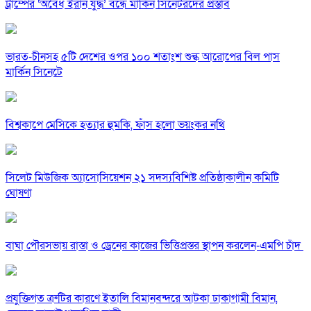
ট্রাম্পের ‘অবৈধ ইরান যুদ্ধ’ বন্ধে মার্কিন সিনেটরদের প্রস্তাব
ভারত-চীনসহ ৫টি দেশের ওপর ১০০ শতাংশ শুল্ক আরোপের বিল পাস
মার্কিন সিনেটে
বিশ্বকাপে মেসিকে হত্যার হুমকি, ফাঁস হলো ভয়ংকর নথি
সিলেট মিউজিক অ্যাসোসিয়েশন ২১ সদস্যবিশিষ্ট প্রতিষ্ঠাকালীন কমিটি
ঘোষণা
বাঘা পৌরসভায় রাস্তা ও ড্রেনের কাজের ভিত্তিপ্রস্তর স্থাপন করলেন-এমপি চাঁদ
প্রযুক্তিগত ত্রুটির কারণে ইতালি বিমানবন্দরে আটকা ঢাকাগামী বিমান,