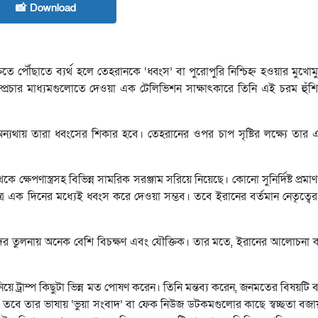
📸 Download
িতে পৌঁছাতে ব্যর্থ হলে তেহরানকে ‘ধ্বংস’ বা পুরোপুরি নিশ্চিহ্ন হওয়ার মুখো
িন সম্প্রচার মাধ্যমগুলোতে দেওয়া এক টেলিভিশন সাক্ষাৎকারে তিনি এই চরম হুঁশি
অন্যথায় তারা ধ্বংসের শিকার হবে। তেহরানের ওপর চাপ সৃষ্টির লক্ষ্যে তার 
া থেকে ক্ষেপণাস্ত্রসহ বিভিন্ন সামরিক সরঞ্জাম সরিয়ে নিয়েছে। কোনো সুনির্দিষ্ট প্রম
র এক দিনের মধ্যেই ধ্বংস করে দেওয়া সম্ভব। তবে ইরানের বর্তমান নেতৃত্বের
নেতাদের তুলনায় অনেক বেশি বিচক্ষণ এবং যৌক্তিক। তার মতে, ইরানের আলোচনা
নিয়ে ট্রাম্প কিছুটা ভিন্ন মত পোষণ করেন। তিনি মন্তব্য করেন, জনমতের বিষয়টি
বে তার ভাষায় ‘ভুয়া সংবাদ’ বা ফেক নিউজ ডটকমগুলোর কাছে স্বচ্ছতা বজায়