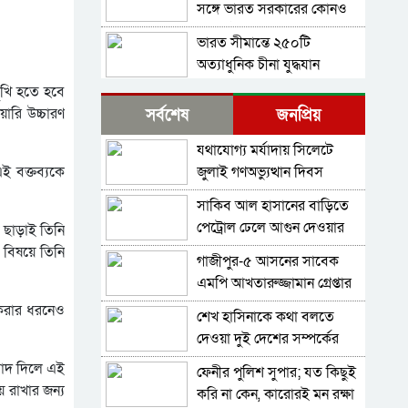
সঙ্গে ভারত সরকারের কোনও
সম্পর্ক নেই: রণধীর জয়সোয়াল
ভারত সীমান্তে ২৫০টি
অত্যাধুনিক চীনা যুদ্ধযান
মোতায়েন করলো পাকিস্তান
মুখি হতে হবে
শ্রীলঙ্কার কারাগারে আবার দাঙ্গা,
য়ারি উচ্চারণ
সর্বশেষ
জনপ্রিয়
পরিস্থিতিতে নিয়ন্ত্রণে সেনা
মোতায়েন
যথাযোগ্য মর্যাদায় সিলেটে
বাংলাদেশ থেকে আসা হিন্দু-
জুলাই গণঅভ্যুত্থান দিবস
এই বক্তব্যকে
বৌদ্ধ-খ্রিস্টানরা অনুপ্রবেশকারী
পালিত
নন: শুভেন্দু
সাকিব আল হাসানের বাড়িতে
চলতি সপ্তাহে ইরানে ভয়াবহ
পেট্রোল ঢেলে আগুন দেওয়ার
াণ ছাড়াই তিনি
হামলার প্রস্তুতি নিচ্ছে যুক্তরাষ্ট্র ও
চেষ্টা, ভাঙচুর
 বিষয়ে তিনি
ইসরায়েল
গাজীপুর-৫ আসনের সাবেক
প্রধানমন্ত্রী নাকি, বিমসটেকের
এমপি আখতারুজ্জামান গ্রেপ্তার
সভাপতি হিসেবে তারেক
রহমানকে আমন্ত্রণ—প্রশ্ন এড়িয়ে
 করার ধরনেও
শেখ হাসিনাকে কথা বলতে
পাকিস্তানেও উত্থান হতে পারে
গেলেন জয়সওয়াল
দেওয়া দুই দেশের সম্পর্কের
ককরোচদের, চাঞ্চল্যকর মন্তব্য
জন্য ক্ষতিকর: পররাষ্ট্র মন্ত্রণালয়
নাকভির
 বাদ দিলে এই
ফেনীর পুলিশ সুপার; যত কিছুই
গালিবাফের হুঁশিয়ারি; কেশম
 রাখার জন্য
করি না কেন, কারোরই মন রক্ষা
দ্বীপের হামলার ‘মূল্য দিতে হবে’