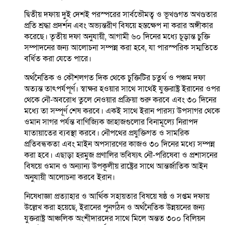
দ্বিতীয় দফায় দুই দেশই পরস্পরের সার্বভৌমত্ব ও ভূখণ্ডগত অখণ্ডতার
প্রতি শ্রদ্ধা প্রদর্শন এবং অভ্যন্তরীণ বিষয়ে হস্তক্ষেপ না করার অঙ্গীকার
করেছে। তৃতীয় দফা অনুযায়ী, আগামী ৬০ দিনের মধ্যে চূড়ান্ত চুক্তি
সম্পাদনের জন্য আলোচনা সম্পন্ন করা হবে, যা পারস্পরিক সম্মতিতে
বর্ধিত করা যেতে পারে।
অর্থনৈতিক ও কৌশলগত দিক থেকে চুক্তিটির চতুর্থ ও পঞ্চম দফা
অত্যন্ত তাৎপর্যপূর্ণ। স্বাক্ষর হওয়ার সাথে সাথেই যুক্তরাষ্ট্র ইরানের ওপর
থেকে নৌ-অবরোধ তুলে নেওয়ার প্রক্রিয়া শুরু করবে এবং ৩০ দিনের
মধ্যে তা সম্পূর্ণ শেষ করবে। একই সাথে ইরান পারস্য উপসাগর থেকে
ওমান সাগর পর্যন্ত বাণিজ্যিক জাহাজগুলোর বিনামূল্যে নিরাপদ
যাতায়াতের ব্যবস্থা করবে। নৌপথের প্রযুক্তিগত ও সামরিক
প্রতিবন্ধকতা এবং মাইন অপসারণের কাজও ৩০ দিনের মধ্যে সম্পন্ন
করা হবে। এছাড়া হরমুজ প্রণালির ভবিষ্যৎ নৌ-পরিষেবা ও প্রশাসনের
বিষয়ে ওমান ও অন্যান্য উপকূলীয় রাষ্ট্রের সাথে আন্তর্জাতিক আইন
অনুযায়ী আলোচনা করবে ইরান।
নিষেধাজ্ঞা প্রত্যাহার ও আর্থিক সহায়তার বিষয়ে ষষ্ঠ ও সপ্তম দফায়
উল্লেখ করা হয়েছে, ইরানের পুনর্গঠন ও অর্থনৈতিক উন্নয়নের জন্য
যুক্তরাষ্ট্র আঞ্চলিক অংশীদারদের সাথে মিলে অন্তত ৩০০ বিলিয়ন