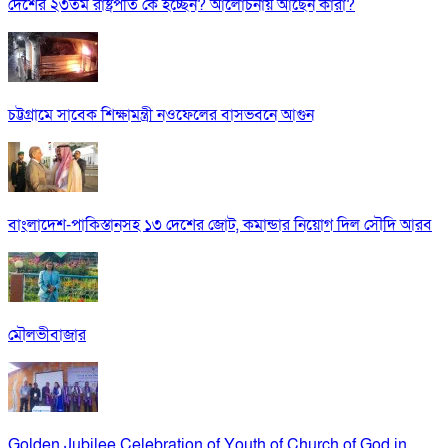
দেশের ২৩তম রাষ্ট্রপতি কে হচ্ছেন? আলোচনায় আছেন কারা?
চট্টগ্রামে সাবেক শিক্ষামন্ত্রী নওফেলের বাসভবনে আগুন
বাংলাদেশ-পাকিস্তানসহ ১৩ দেশের জোট, কমান্ডার নিয়োগ দিল সৌদি আরব
মৌলভীবাজার
Golden Jubilee Celebration of Youth of Church of God in