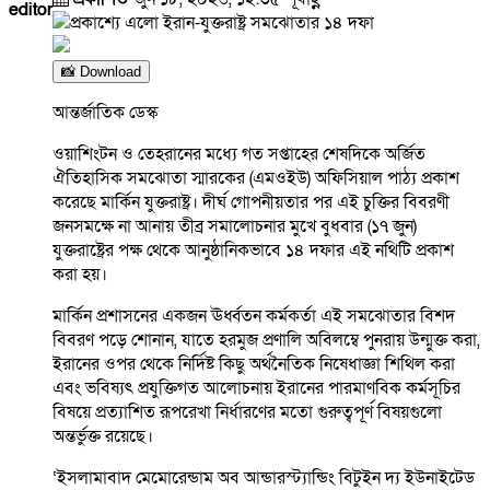
editor
📸 Download
আন্তর্জাতিক ডেস্ক
ওয়াশিংটন ও তেহরানের মধ্যে গত সপ্তাহের শেষদিকে অর্জিত
ঐতিহাসিক সমঝোতা স্মারকের (এমওইউ) অফিসিয়াল পাঠ্য প্রকাশ
করেছে মার্কিন যুক্তরাষ্ট্র। দীর্ঘ গোপনীয়তার পর এই চুক্তির বিবরণী
জনসমক্ষে না আনায় তীব্র সমালোচনার মুখে বুধবার (১৭ জুন)
যুক্তরাষ্ট্রের পক্ষ থেকে আনুষ্ঠানিকভাবে ১৪ দফার এই নথিটি প্রকাশ
করা হয়।
মার্কিন প্রশাসনের একজন ঊর্ধ্বতন কর্মকর্তা এই সমঝোতার বিশদ
বিবরণ পড়ে শোনান, যাতে হরমুজ প্রণালি অবিলম্বে পুনরায় উন্মুক্ত করা,
ইরানের ওপর থেকে নির্দিষ্ট কিছু অর্থনৈতিক নিষেধাজ্ঞা শিথিল করা
এবং ভবিষ্যৎ প্রযুক্তিগত আলোচনায় ইরানের পারমাণবিক কর্মসূচির
বিষয়ে প্রত্যাশিত রূপরেখা নির্ধারণের মতো গুরুত্বপূর্ণ বিষয়গুলো
অন্তর্ভুক্ত রয়েছে।
‘ইসলামাবাদ মেমোরেন্ডাম অব আন্ডারস্ট্যান্ডিং বিটুইন দ্য ইউনাইটেড