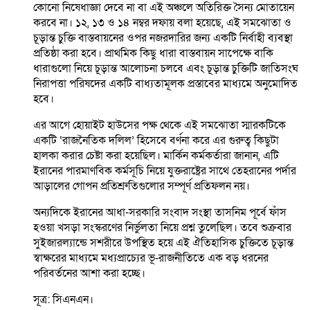
কোনো নিষেধাজ্ঞা দেবে না বা এই অঞ্চলে অতিরিক্ত সৈন্য মোতায়েন
করবে না। ১২, ১৩ ও ১৪ নম্বর দফায় বলা হয়েছে, এই সমঝোতা ও
চূড়ান্ত চুক্তি বাস্তবায়নের ওপর নজরদারির জন্য একটি নির্বাহী ব্যবস্থা
প্রতিষ্ঠা করা হবে। প্রাথমিক কিছু ধারা বাস্তবায়ন সাপেক্ষে বাকি
ধারাগুলো নিয়ে চূড়ান্ত আলোচনা চলবে এবং চূড়ান্ত চুক্তিটি জাতিসংঘ
নিরাপত্তা পরিষদের একটি বাধ্যতামূলক প্রস্তাবের মাধ্যমে অনুমোদিত
হবে।
এর আগে হোয়াইট হাউসের পক্ষ থেকে এই সমঝোতা স্মারকটিকে
একটি ‘রাজনৈতিক দলিল’ হিসেবে বর্ণনা করে এর গুরুত্ব কিছুটা
হালকা করার চেষ্টা করা হয়েছিল। মার্কিন কর্মকর্তারা জানান, এটি
ইরানের পারমাণবিক কর্মসূচি নিয়ে যুক্তরাষ্ট্রের সাথে তেহরানের পর্দার
আড়ালের গোপন প্রতিশ্রুতিগুলোর সম্পূর্ণ প্রতিফলন নয়।
অন্যদিকে ইরানের আধা-সরকারি সংবাদ সংস্থা তাসনিম পূর্বে ফাঁস
হওয়া খসড়া সংস্করণের নির্ভুলতা নিয়ে প্রশ্ন তুলেছিল। তবে শুক্রবার
সুইজারল্যান্ডে সশরীরে উপস্থিত হয়ে এই ঐতিহাসিক চুক্তিতে চূড়ান্ত
স্বাক্ষরের মাধ্যমে মধ্যপ্রাচ্যের ভূ-রাজনীতিতে এক বড় ধরনের
পরিবর্তনের আশা করা হচ্ছে।
সূত্র: সিএনএন।