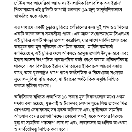
স্টেটস অব আমেরিকা অ্যান্ড দ্য ইসলামিক রিপাবলিক অব ইরান’
শিরোনামের এই চুক্তিটি আগামী শুক্রবার (১৯ জুন) আনুষ্ঠানিকভাবে
স্বাক্ষরিত হতে যাচ্ছে।
এর মাধ্যমে একটি চূড়ান্ত চুক্তিতে পৌঁছানোর জন্য দুই পক্ষ ৬০ দিনের
একটি আলোচনার সময়সীমা পাবে। এর আগে সংবাদমাধ্যম সিএনএন
এই চুক্তির একটি খসড়া প্রকাশ করেছিল, যার সাথে মার্কিন প্রশাসনের
অবমুক্ত করা মূল দলিলের বেশ মিল রয়েছে। মার্কিন কর্মকর্তা
জানিয়েছেন, এই চুক্তির ফলে অবিলম্বে হরমুজ প্রণালি উন্মুক্ত হবে এবং
ইরান তাদের উৎপাদিত পারমাণবিক বর্জ্য ধ্বংস করতে প্রতিশ্রুতিবদ্ধ
থাকবে। এর বিপরীতে ইরান যদি তাদের ইতিবাচক আচরণ বজায়
রাখে, তবে যুক্তরাষ্ট্রও ধাপে ধাপে অর্থনৈতিক ও নিষেধাজ্ঞা সংক্রান্ত
সুযোগ-সুবিধা বৃদ্ধি করবে, যা ইরানের অর্থনৈতিক সমৃদ্ধি নিশ্চিত
করতে ভূমিকা রাখবে।
অফিসিয়াল নথিতে প্রকাশিত ১৪ দফার মূল বিষয়গুলোর মধ্যে প্রথম
দফায় বলা হয়েছে, যুক্তরাষ্ট্র ও ইরানসহ চলমান যুদ্ধে লিপ্ত তাদের মিত্র
দেশগুলো লেবাননসহ সব ফ্রন্টে অবিলম্বে এবং স্থায়ীভাবে সামরিক
অভিযান বন্ধের ঘোষণা দিচ্ছে। কোনো পক্ষই একে অপরের বিরুদ্ধে
যুদ্ধ বা সামরিক পদক্ষেপ নেবে না এবং লেবাননের আঞ্চলিক অখণ্ডতা
ও সার্বভৌমত্ব নিশ্চিত করা হবে।