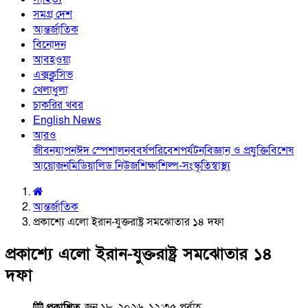
সমগ্র দেশ
আন্তর্জাতিক
বিনোদন
আবহওয়া
এক্সক্লুসিভ
খেলাধুলা
চাকরির খবর
English News
আরও
জীবনযাপন
ঈদ স্পেশাল
নববর্ষ
পরিবেশ
পর্যটন
বিজ্ঞান ও প্রযুক্তি
বিশেষ
আয়োজন
মিডিয়া
লিড নিউজ
শিক্ষা
শিল্প-সংস্কৃতি
স্বাস্থ্য
আন্তর্জাতিক
প্রকাশ্যে এলো ইরান-যুক্তরাষ্ট্র সমঝোতার ১৪ দফা
প্রকাশ্যে এলো ইরান-যুক্তরাষ্ট্র সমঝোতার ১৪
দফা
প্রকাশিত
জুন ১৮, ২০২৬, ১২:৩৫ পূর্বাহ্ণ