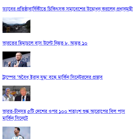
ড্যাবের প্রতিষ্ঠাবার্ষিকীতে চিকিৎসক সমাবেশের উদ্বোধন করলেন প্রধানমন্ত্রী
ভারতের হিমাচলে বাস উল্টে নিহত ৮, আহত ১০
ট্রাম্পের ‘অবৈধ ইরান যুদ্ধ’ বন্ধে মার্কিন সিনেটরদের প্রস্তাব
ভারত-চীনসহ ৫টি দেশের ওপর ১০০ শতাংশ শুল্ক আরোপের বিল পাস
মার্কিন সিনেটে