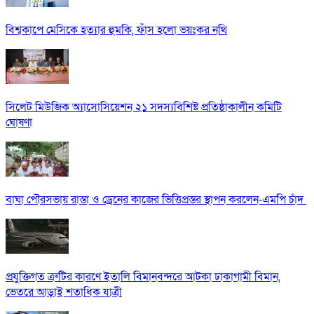
বিশ্বকাপে মেসিকে হত্যার হুমকি, ফাঁস হলো ভয়ংকর নথি
সিলেট মিউজিক অ্যাসোসিয়েশন ২১ সদস্যবিশিষ্ট প্রতিষ্ঠাকালীন কমিটি
ঘোষণা
বাঘা পৌরসভায় রাস্তা ও ড্রেনের কাজের ভিত্তিপ্রস্তর স্থাপন করলেন-এমপি চাঁদ
প্রযুক্তিগত ত্রুটির কারণে ইতালি বিমানবন্দরে আটকা ঢাকাগামী বিমান,
ভেতরে আড়াই শতাধিক যাত্রী