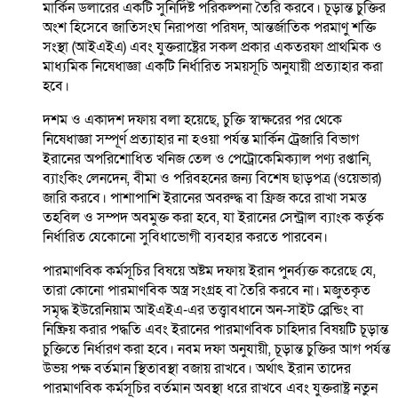
মার্কিন ডলারের একটি সুনির্দিষ্ট পরিকল্পনা তৈরি করবে। চূড়ান্ত চুক্তির
অংশ হিসেবে জাতিসংঘ নিরাপত্তা পরিষদ, আন্তর্জাতিক পরমাণু শক্তি
সংস্থা (আইএইএ) এবং যুক্তরাষ্ট্রের সকল প্রকার একতরফা প্রাথমিক ও
মাধ্যমিক নিষেধাজ্ঞা একটি নির্ধারিত সময়সূচি অনুযায়ী প্রত্যাহার করা
হবে।
দশম ও একাদশ দফায় বলা হয়েছে, চুক্তি স্বাক্ষরের পর থেকে
নিষেধাজ্ঞা সম্পূর্ণ প্রত্যাহার না হওয়া পর্যন্ত মার্কিন ট্রেজারি বিভাগ
ইরানের অপরিশোধিত খনিজ তেল ও পেট্রোকেমিক্যাল পণ্য রপ্তানি,
ব্যাংকিং লেনদেন, বীমা ও পরিবহনের জন্য বিশেষ ছাড়পত্র (ওয়েভার)
জারি করবে। পাশাপাশি ইরানের অবরুদ্ধ বা ফ্রিজ করে রাখা সমস্ত
তহবিল ও সম্পদ অবমুক্ত করা হবে, যা ইরানের সেন্ট্রাল ব্যাংক কর্তৃক
নির্ধারিত যেকোনো সুবিধাভোগী ব্যবহার করতে পারবেন।
পারমাণবিক কর্মসূচির বিষয়ে অষ্টম দফায় ইরান পুনর্ব্যক্ত করেছে যে,
তারা কোনো পারমাণবিক অস্ত্র সংগ্রহ বা তৈরি করবে না। মজুতকৃত
সমৃদ্ধ ইউরেনিয়াম আইএইএ-এর তত্ত্বাবধানে অন-সাইট ব্লেন্ডিং বা
নিষ্ক্রিয় করার পদ্ধতি এবং ইরানের পারমাণবিক চাহিদার বিষয়টি চূড়ান্ত
চুক্তিতে নির্ধারণ করা হবে। নবম দফা অনুযায়ী, চূড়ান্ত চুক্তির আগ পর্যন্ত
উভয় পক্ষ বর্তমান স্থিতাবস্থা বজায় রাখবে। অর্থাৎ ইরান তাদের
পারমাণবিক কর্মসূচির বর্তমান অবস্থা ধরে রাখবে এবং যুক্তরাষ্ট্র নতুন