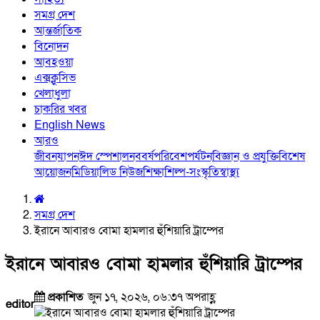
সমগ্র দেশ
আন্তর্জাতিক
বিনোদন
আবহওয়া
এক্সক্লুসিভ
খেলাধুলা
চাকরির খবর
English News
আরও
জীবনযাপন
ঈদ স্পেশাল
নববর্ষ
পরিবেশ
পর্যটন
বিজ্ঞান ও প্রযুক্তি
বিশেষ
আয়োজন
মিডিয়া
লিড নিউজ
শিক্ষা
শিল্প-সংস্কৃতি
স্বাস্থ্য
সমগ্র দেশ
ইরানে আবারও বোমা হামলার হুঁশিয়ারি ট্রাম্পের
ইরানে আবারও বোমা হামলার হুঁশিয়ারি ট্রাম্পের
প্রকাশিত
জুন ১৭, ২০২৬, ০৬:৩৭ অপরাহ্ণ
editor