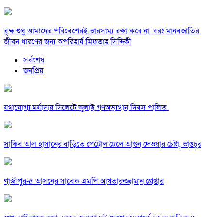
বৃক্ষ শুধু আমাদের পরিবেশেরই ভারসাম্য রক্ষা করে না বরং মানবজাতির
জীবন ধারণের জন্য অপরিহার্য:মিফতাহ সিদ্দিকী
সর্বশেষ
জনপ্রিয়
যথাযোগ্য মর্যাদায় সিলেটে জুলাই গণঅভ্যুত্থান দিবস পালিত
সাকিব আল হাসানের বাড়িতে পেট্রোল ঢেলে আগুন দেওয়ার চেষ্টা, ভাঙচুর
গাজীপুর-৫ আসনের সাবেক এমপি আখতারুজ্জামান গ্রেপ্তার