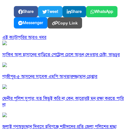
Share
Tweet
Share
WhatsApp
Messenger
Copy Link
এই ক্যাটাগরির আরও খবর
সাকিব আল হাসানের বাড়িতে পেট্রোল ঢেলে আগুন দেওয়ার চেষ্টা, ভাঙচুর
গাজীপুর-৫ আসনের সাবেক এমপি আখতারুজ্জামান গ্রেপ্তার
ফেনীর পুলিশ সুপার; যত কিছুই করি না কেন, কারোরই মন রক্ষা করতে পারি
না
জুলাই গণঅভ্যুত্থান দিবসে হবিগঞ্জে শহীদদের প্রতি জেলা পুলিশের শ্রদ্ধা