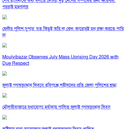
শেখ হাসিনাকে কথা বলতে দেওয়া দুই দেশের সম্পর্কের জন্য ক্ষতিকর:
পররাষ্ট্র মন্ত্রণালয়
ফেনীর পুলিশ সুপার; যত কিছুই করি না কেন, কারোরই মন রক্ষা করতে পারি
না
Moulvibazar Observes July Mass Uprising Day 2026 with
Due Respect
জুলাই গণঅভ্যুত্থান দিবসে হবিগঞ্জে শহীদদের প্রতি জেলা পুলিশের শ্রদ্ধা
মৌলভীবাজারে যথাযোগ্য মর্যাদায় পালিত জুলাই গণঅভ্যুত্থান দিবস